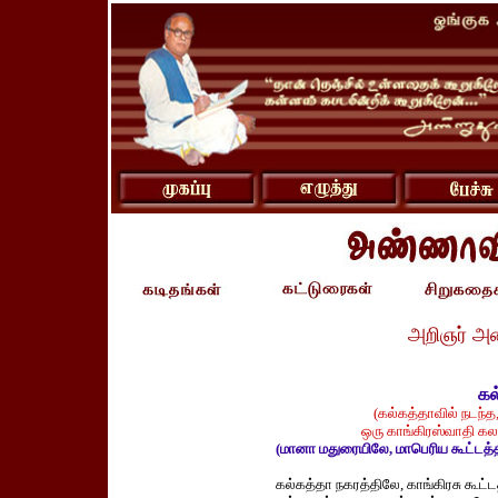
அறிஞர் அ
கல
(கல்கத்தாவில் நடந்த,
ஒரு காங்கிரஸ்வாதி கலங
(மானா மதுரையிலே, மாபெரிய கூட்டத்தி
கல்கத்தா நகரத்திலே, காங்கிரசு கூட்