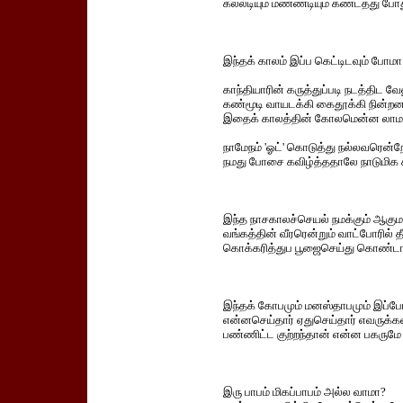
கல்லடியும் மணணடியும் கண்டதது போத
இந்தக் காலம் இப்ப கெட்டிடவும் போமா
காந்தியாரின் கருத்துப்படி நடத்திட 
கண்மூடி வாயடக்கி கைதூக்கி நின்றன
இதைக் காலத்தின் கோலமென்ன லாம
நாமேநம் 'ஓட்' கொடுத்து நல்லவரென்றே
நமது போசை கவிழ்த்ததாலே நாடுமிக ச
இந்த நாசகாலச்செயல் நமக்கும் ஆகும
வங்கத்தின் வீரரென்றும் வாட்போரில் த
கொக்கரித்துப பூஜைசெய்து கொண்ட
இந்தக் கோபமும் மனஸ்தாபமும் இப்
என்னசெய்தார் ஏதுசெய்தார் எவருக்கவர
பண்ணிட்ட குற்றந்தான் என்ன பகருமே 
இரு பாபம் மிகப்பாபம் அல்ல வாமா?