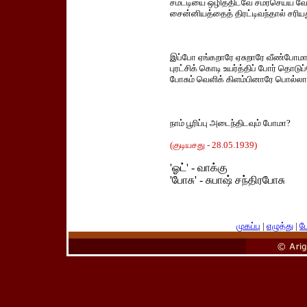
சமட்டியை ஒழித்திடவே சமர்செய்ய வ
சைன்னியத்தைத் திரட்டிவந்தால் சர
இப்போ ஏங்கறாரே ஏசுறாரே வீண்போம
புரட்சிக் கொடி உயர்த்திப் போர் தொடு
போசும் வெளிக் கிளம்பினாரே பொல்ல
நாம் பூரிப்பு அடைந்திடவும் போமா?
(குடியசது - 28.05.1939)
'ஓட்' - வாக்கு
'போசு' - சுபாஷ் சந்திரபோசு
முகப்பு
|
எழுத்து
|
பே