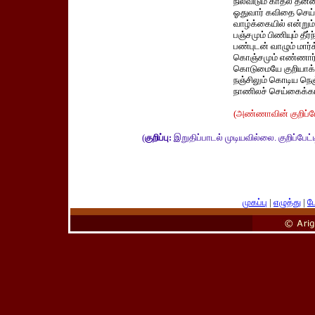
நிலவிடும் காதல் தன
ஓதுவார் கவிதை செய்
வாழ்க்கையில் என்றும
பஞ்சமும் பிணியும் தீர்ந
பண்புடன் வாழும் மார்க
கொஞ்சமும் எண்ணார் 
கொடுமையே குறியாக்
நஞ்சிலும் கொடிய நெஞ
நாணிலச் செய்கைக்கா
(அண்ணாவின் குறிப்பே
(
குறிப்பு:
இறுதிப்பாடல் முடியவில்லை. குறிப்பேட்ட
முகப்பு
|
எழுத்து
|
பே