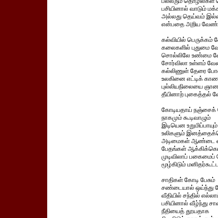
பல்லரும் தொழில்கள் ச
பசியினால் வாடும் மக்
அல்லது தெய்வம் இல
என்பதை அறிய வேண்ட
கல்வியில் பெருக்கம் 
கலைகளில் புதுமை வே
சொல்லிலே உண்மை வே
சோர்விலா உள்ளம் வேண
கல்லிணுள் தேரை ப
உலகினை எட்டிக் காண
புல்லியநிலையை ஞான
தீயினாற் புகைத்தல் வ
கோடியதாய் நஞ்சைக
நாகமும் கூடிவாழும்
இடியென உறுமிப்பாயும்
உலிகளும் இனத்தைக்
அடிமைகள் ஆண்டை 
பேதங்கள் ஆக்கிக்க
முடிவிலாப் பகைமைப் 
மூழ்கிடும் மனிதர்கூட்ட
சாதிகள் கோடி பேசும்
சண்டையால் ஒய்ந்து ப
வீதியில் சந்தில் எல்லா
பசியினால் வீழ்ந்து சா
நீதியைத் தூயதாக