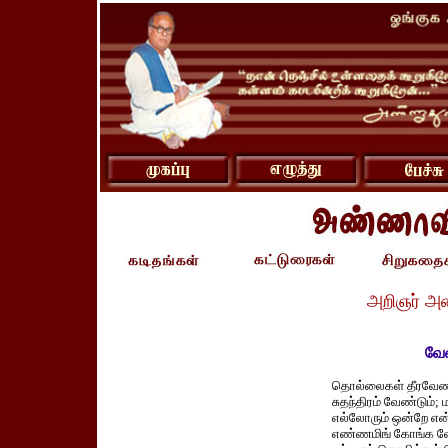
அறிஞர் அ
வே
தொல்லைகள் தீரவேண்
சுதந்திரம் வேண்டும்; 
எல்லோரும் ஒன்றே என்
எண்ணமிங் கோங்க வே