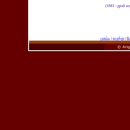
(1881 - ஜான் ந
முகப்பு
|
எழுத்து
|
பே