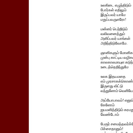
உலகிடை எழுந்திடும்
போர்கள் எதிலும்
இருப்பவர் யாமே
மறுப்பவருளரோ!
மன்னர் பெற்றிடும்
வலிவனைத்தும்
அளிப்பவர் யாங்கள்
அறிந்திடுவோமே.
ஞானிகளும் மோனிக
முன்பு காட்டிய வழி
காலகாலமாயுள கட
உடைத்தெறிந்துமே
உலக இதயமதை
எம் முரசாகக்கொண்
இருளது விட்டு
வந்துளோம் வெளியே
அய்யோபாவம்! எனு
கேளோம்
ஐயமளித்திடும் கரமத
வேண்டோம்
பேரூர் சமைத்தவர்க்
பிச்சைதானும்!