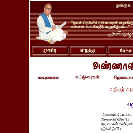
அறிஞர் அ
விழ
"ஆணவக் கோட்டை
அமைத்திடுவோரே!
அடிமைகள் கண்டினி
நடுங்கிடுவீரே!