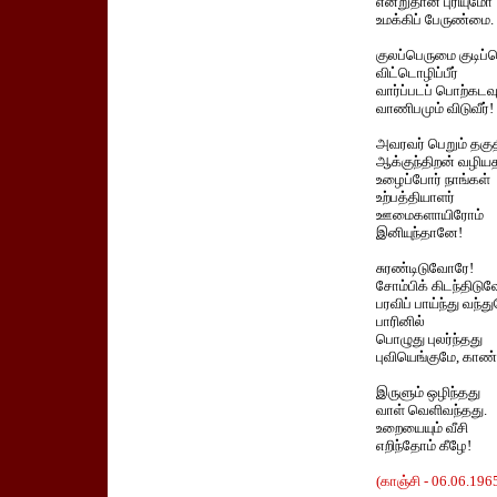
என்றுதான் புரியுமோ
உமக்கிப் பேருண்மை.
குலப்பெருமை குடிப
விட்டொழிப்பீர்
வார்ப்படப் பொற்கடவ
வாணிபமும் விடுவீர்!
அவரவர் பெறும் தகு
ஆக்குந்திறன் வழியத
உழைப்போர் நாங்கள்
உற்பத்தியாளர்
ஊமைகளாயிரோம்
இனியுந்தானே!
சுரண்டிடுவோரே!
சோம்பிக் கிடந்திடு
பரவிப் பாய்ந்து வந்த
பாரினில்
பொழுது புலர்ந்தது
புவியெங்குமே, காண்
இருளும் ஒழிந்தது
வாள் வெளிவந்தது.
உறையையும் வீசி
எறிந்தோம் கீழே!
(காஞ்சி - 06.06.196