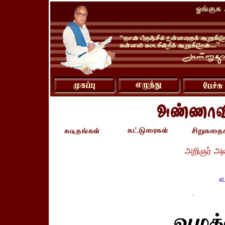
அறிஞர் அ
வ