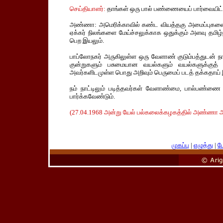
செய்தியாளர்:
தாங்கள் ஒரு பால் பண்ணையைப் பார்வையிட்ட
அண்ணா: அமெரிக்காவில் கண்ட வியத்தகு அமைப்புகளைத் 
ஏக்கர் நிலங்களை மேய்ச்சலுக்காக ஒதுக்கும் அளவு தமிழ்
பெற இயலும்.
பாப்லோநகர் அருகிலுள்ள ஒரு வேளாண் குடும்பத்துடன் நான
குன்றுகளும் பசுமையான வயல்களும் வயல்களுக்குத்
அவர்களிடமுள்ள பொது அறிவும் பெருமைப் படத் தக்கதாய்
நம் நாட்டிலும் படித்தவர்கள் வேளாண்மை, பால்பண்ணை
பார்க்கவேண்டும்.
(27.04.1968 அன்று யேல் பல்கலைக்கழகத்தில் அண்ணா அ
முகப்பு
|
எழுத்து
|
பே