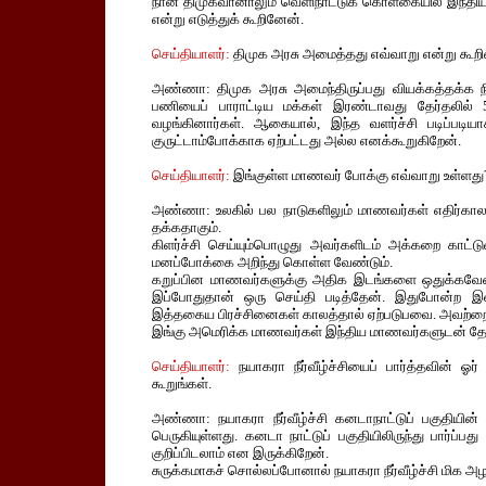
நான் திமுகவானாலும் வெளிநாட்டுக கொள்கையில் இந்தி
என்று எடுத்துக் கூறினேன்.
செய்தியாளர்:
திமுக அரசு அமைத்தது எவ்வாறு என்று கூறின
அண்ணா: திமுக அரசு அமைந்திருப்பது வியக்கத்தக்க நிக
பணியைப் பாராட்டிய மக்கள் இரண்டாவது தேர்தலில் 
வழங்கினார்கள். ஆகையால், இந்த வளர்ச்சி படிப்படிய
குருட்டாம்போக்காக ஏற்பட்டது அல்ல எனக்கூறுகிறேன்.
செய்தியாளர்:
இங்குள்ள மாணவர் போக்கு எவ்வாறு உள்ளது
அண்ணா: உலகில் பல நாடுகளிலும் மாணவர்கள் எதிர்காலத்
தக்கதாகும்.
கிளர்ச்சி செய்யும்பொழுது அவர்களிடம் அக்கறை காட்
மனப்போக்கை அறிந்து கொள்ள வேண்டும்.
கறுப்பின மாணவர்களுக்கு அதிக இடங்களை ஒதுக்கவேண்ட
இப்போதுதான் ஒரு செய்தி படித்தேன். இதுபோன்ற இன்
இத்தகைய பிரச்சினைகள் காலத்தால் ஏற்படுபவை. அவற்றை 
இங்கு அமெரிக்க மாணவர்கள் இந்திய மாணவர்களுடன் தோழம
செய்தியாளர்:
நயாகரா நீர்வீழ்ச்சியைப் பார்த்தவின் 
கூறுங்கள்.
அண்ணா: நயாகரா நீர்வீழ்ச்சி கனடாநாட்டுப் பகுதியின
பெருகியுள்ளது. கனடா நாட்டுப் பகுதியிலிருந்து பார்ப்பது
குறிப்பிடலாம் என இருக்கிறேன்.
சுருக்கமாகச் சொல்லப்போனால் நயாகரா நீர்வீழ்ச்சி மிக அழ