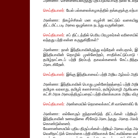
அண்ணா: சென்னையிலிருந்து புறப்படும்போதே நல்ல உடல்ந
செய்தியாளர்:
யேல் பல்கலைக்கழகத்தில் தங்களுக்கு எற்பாடு 
அண்ணா: நிகழ்ச்சிகள் மன எழுச்சி ஊட்டும் வகையிலு
திட்டமிட்டபடி அவை ஒழுங்காக நடந்து வருகின்றன.
செய்தியாளர்:
சப் திட்டத்தில் பெரிய பிரமுகர்கள் வரிசைய
வந்தது பற்றி என்ன கருதுகிறீர்கள்?
அண்ணா: நான் இந்தியாவிலிருந்து வந்தேன் என்பதால், இங்
இந்தியாவின் தொழில் முன்னேற்றம், சாதிக்கட்டுப்பா
தமிழ்நாட்டைப் பற்றி நிரம்பத் தகவல்களைக் கேட்டறிந
அடைகிறேன்.
செய்தியாளர்:
இங்கு இந்தியாவைப் பற்றி அறிய ஆர்வம் அத
அண்ணா: இந்தியாவின் பொது முன்னேற்றத்தைப் பற்றி அறியவும
தமிழக வரலாறு, தமிழர் கலாச்சாரம், தமிழ்மொழி ஆகியவை க
கட்சி அரசு அமைத்திருப்பதைப் பற்றி விளக்கமாக அறிய விரு
செய்தியாளர்:
அண்மையில் தொலைக்காட்சி வானொலிப் பேட்
அண்ணா: எல்லோரும் ஐந்தாண்டுத் திட்டங்கள் பற்றியு
இந்தியாவின் உணவுநிலை சீர்கேடு அடைந்தது. அதை அவர்கள
கொண்டுள்ளனர்.
வேளாண்மையில் புதிய திருப்பங்கள் பற்றியும் அவை எந்த அளவ
வெளிநாட்டுக் கொள்கை பற்றி விரிவாகக் கேட்கவில்லை என்றால