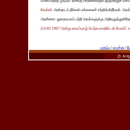
பயன்படுத்த முடியும். நான்கு மாநிலங்களும் ஒருமித்துச் செ
கேள்வி:
அன்றாடம் நீங்கள் மக்களைச் சந்திக்கிறீர்கள். அவர
அண்ணா: ஜனநாயகம் பற்றி அவர்களுக்கு அறிவுறுத்துகிறோம்
(14.02.1967 அன்று உலகப்புகழ் பெற்ற வாஷிங்டன் போஸ்ட் எ
முகப்பு
|
எழுத்து
|
பே