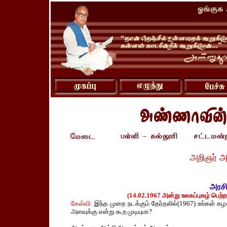
அறிஞர் அ
அரசி
(14.02.1967 அன்று உலகப்புகழ் பெற்ற
கேள்வி:
இந்த முறை நடக்கும் தேர்தலில்(1967) உங்கள் 
அளவுக்கு என்று கூற முடியுமா?