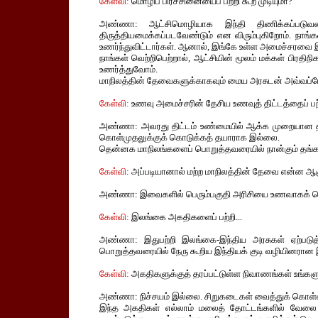
கேள்வி:
மொழிப் பிரச்சினையைப் பற்றி கூற முடியுமா?
அண்ணா: ஆட்சிமொழியாக இந்தி திணிக்கப்படுவத
திருத்தியமைக்கப்படவேண்டும் என விரும்புகிறோம். நாங்
உணர்ந்துவிட்டார்கள். ஆனால், இங்கே உள்ள அமைச்சரவை இ
நாங்கள் வெற்றிபெற்றால், ஆட்சியின் மூலம் மக்கள் பிரதி
உணர்த்துவோம்.
மாநிலத்தின் தேவைகளுக்காகவும் மைய அரசுடன் அவ்வப்
கேள்வி:
உணவு அமைச்சரின் தேசிய உணவுத் திட்டத்தைப் பற்
அண்ணா: அவரது திட்டம் உண்மையில் ஆக்க முறையான திட்
கொள்முதலுக்குக் கொடுக்கத் தயாராக இல்லை.
தென்னக மாநிலங்களைப் பொறுத்தவரையில் நான்கும் தங்க
கேள்வி:
அப்படியானால் மற்ற மாநிலத்தின் தேவை என்ன ஆக
அண்ணா: இவைகளில் பெரும்பகுதி அரிசியை உணவாகக் க
கேள்வி:
இலங்கை அகதிகளைப் பற்றி...
அண்ணா: இதுபற்றி இலங்கை-இந்திய அரசுகள் ஏற்படுத்
பொறுத்தவரையில் நேரு கூறிய இந்தியக் குடி வழியினரான
கேள்வி:
அகதிகளுக்குத் தரப்பட்டுள்ள நிவாணங்கள் உங்
அண்ணா: நிச்சயம் இல்லை. சிறுகடைகள் வைத்துக் கொள
இந்த அகதிகள் எல்லாம் மலைத் தோட்டங்களில் வேலை 