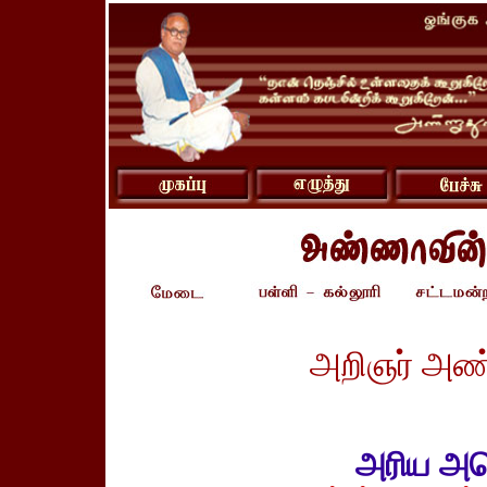
அறிஞர் அண்
அரிய அம