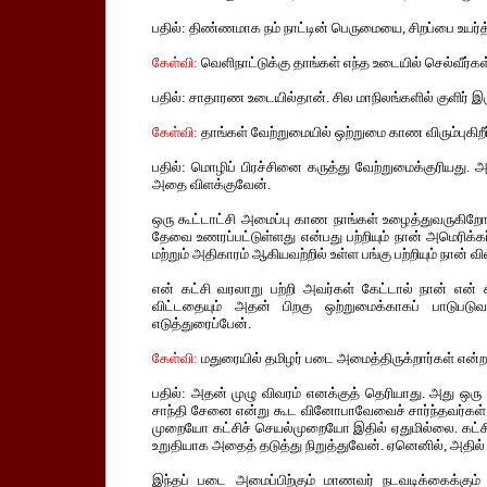
பதில்: திண்ணமாக நம் நாட்டின் பெருமையை, சிறப்பை உயர்
கேள்வி:
வெளிநாட்டுக்கு தாங்கள் எந்த உடையில் செல்வீர்கள
பதில்: சாதாரண உடையில்தான். சில மாநிலங்களில் குளிர் 
கேள்வி:
தாங்கள் வேற்றுமையில் ஒற்றுமை காண விரும்புகிறீர
பதில்: மொழிப் பிரச்சினை கருத்து வேற்றுமைக்குரியது. அ
அதை விளக்குவேன்.
ஒரு கூட்டாட்சி அமைப்பு காண நாங்கள் உழைத்துவருகிறோ
தேவை உணரப்பட்டுள்ளது என்பது பற்றியும் நான் அமெரிக்க
மற்றும் அதிகாரம் ஆகியவற்றில் உள்ள பங்கு பற்றியும் நான் வ
என் கட்சி வரலாறு பற்றி அவர்கள் கேட்டால் நான் என் க
விட்டதையும் அதன் பிறகு ஒற்றுமைக்காகப் பாடுபடுவ
எடுத்துரைப்பேன்.
கேள்வி:
மதுரையில் தமிழர் படை அமைத்திருக்றார்கள் என்ற 
பதில்: அதன் முழு விவரம் எனக்குத் தெரியாது. அது ஒ
சாந்தி சேனை என்று கூட வினோபாவேவைச் சார்ந்தவர்கள் அம
முறையோ கட்சிச் செயல்முறையோ இதில் ஏதுமில்லை. கட்சி
உறுதியாக அதைத் தடுத்து நிறுத்துவேன். ஏனெனில், அதில் 
இந்தப் படை அமைப்பிற்கும் மாணவர் நடவடிக்கைக்கும