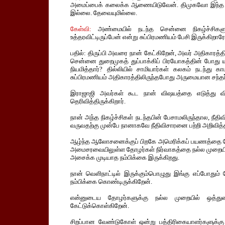
அமைப்பைக் கலைக்க ஆணையிடுவேன். திமுகவோ இந்த அ
இல்லை. தேவையுமில்லை.
கேள்வி:
அண்மையில் நடந்த சென்னை நிகழ்ச்சிகளுக்கு
உத்தரவிட்டிருப்பேன் என்று சுப்பிரமணியம் பேசி இருக்கிறார
பதில்: திருப்பி அவரை நான் கேட்கிறேன், அவர் அதிகாரத்தி
சென்னை துறைமுகத் துப்பாக்கிப் பிரயோகத்தின் போது
நியமித்தார்? தில்லியில் சாமியார்கள் கலகம் நடந்து க
சுப்பிரமணியம் அதிகாரத்திலிருந்தபோது அருமையான சந்த
இராஜாஜி அவர்கள் கூட நான் விஷயத்தை எடுத்து விளக
தெரிவித்திருக்கிறார்.
நான் அந்த நிகழ்ச்சிகள் நடந்தபின் பேசாமலிருந்தால, நீத
வருவதற்கு முன்பே நானாகவே நீதிவிசாரனை பற்றி அறிவித்தத
ஆழ்ந்த ஆலோசனைக்குப் பிறகே அமெரிக்கப் பயணத்தை மேற
அமைசரவையிலுள்ள தோழர்கள் நிர்வாகத்தை நல்ல முறையில
அசைக்க முடியாத நம்பிக்கை இருக்கிறது.
நான் வெளிநாட்டில் இருக்கும்பொழுது இங்கு எப்போதும் 
நம்பிக்கை கொண்டிருக்கிறேன்.
என்னுடைய தோழர்களுக்கு நல்ல முறையில் ஒத்துழ
கேட்டுக்கொள்கிறேன்.
சிறப்பான வேண்டுகோள் ஒன்று பத்திரிகையாளர்களுக்கு