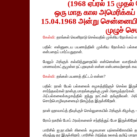
(1968 ஏப்ரல் 15 மு
ஒரு மாத கால அமெரிக்கப
15.04.1968 அன்று சென்னையில
முழுச் செ
கேள்வி:
தாங்கள் வெளிநாடு செல்வதில் முக்கிய நோக்கம் 
பதில்: என்னுடைய பயணத்தின் முக்கிய நோக்கம் பல்கல
என்பதைப் பார்ப்பதுதான்.
மேலும் அங்குக் கல்வித்துறையில் என்னென்ன வசதிகள் ம
மாணவர்கட்குமுள்ள நட்புறவுகள் என்ன என்பனவற்றைக் கவனி
கேள்வி:
தங்கள் பயணத் திட்டம் என்ன?
பதில்: நான் யேல் பல்கலைக் கழகத்திற்குச் செல்ல இர
சார்ந்தவர்கள் நான்கு மாதங்களுக்கு முன் அழைத்தார்கள்.
அப்பல்கலைக்கழகத்தில் ஐந்து நாட்கள் தங்குவேன். அ
சொற்பொழிவுகளையும் நிகழ்த்த இருக்கிறேன்.
நான் ஹாவாய்த் தீவுக்குச் செல்லுகையில் அங்குக் கிழக்கு 
ரோம் நகரில் போப் அவர்களைச் சந்தித்துப் பேச இருக்கிறேன
பாரிசில் ஐ.நா.வின் கிளைக் கழகமான யுனெஸ்கோவில் 
விருந்து தர இருக்கிறார். பாரிசில் அடுத்த உலகத் தமிழ் மா