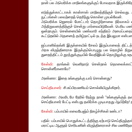
நான் பல அமெரிக்க மாநிலங்களுக்குப் போவதாக இருக்கிறே
எடுத்துக்காட்டாகக் கான்சாஸ் மாநிலத்திற்குச் செல்வ
நுட்பங்கள் பலவற்றைத் தெரிந்து கொள்ள முயல்வேன்.
அமெரிக்க ஜெனரல் மோட்டார் தொழிற்சாலை நிர்வாகம் 
அந்நிறுவனத்திற்குச் சென்று பார்வையிடுவேன். பெரிய மண்
ஒன்றாகும். சென்னையில் மண்வாரி எந்திரம் அமைப்பதைப்
கூட்டுறவில் அதனைத் தமிழ்நாட்டில் நடத்த இயலுமா என்பதைப
ஜப்பானில்தங்கி இருக்கையில் சேலம் இரும்பாலைத் திட்டத
அரசு விருந்தினராக இருக்கும்பொழுது பல தொழில் நிறுவன
துறைத்திட்டம் தூத்துக்குடியில் வேதிஇயல் தொழிலுக்கு உ
கேள்வி:
தாங்கள் வெளிநாடு சென்றால் தொலைக்காட்சியி
சொன்னீர்களாமே?
அண்ணா: இதை உங்களுக்கு யார் சொன்னது?
செய்தியாளர்:
சி.சுப்பிரமணியம் சொல்லியிருக்கிறார்.
அண்ணா: அவரிடமே நேரில் நேற்று நான் "உங்களுக்குத் தவற
செய்தியாளர் பேட்டி என்பது தவிர்க்க முடியாதது ஆயிற்ற
கேள்வி:
பம்பாயில் எவையேனு்ம் நிகழ்ச்சிகள் உண்டா?
பதில்: பம்பாயில் பொதுக்கூட்டத்திற்கு ஏற்பாடு செய்திருந
மராட்டிய ஆளுநர் செரியனின் விருந்தினராகச் சில மணிநேரம