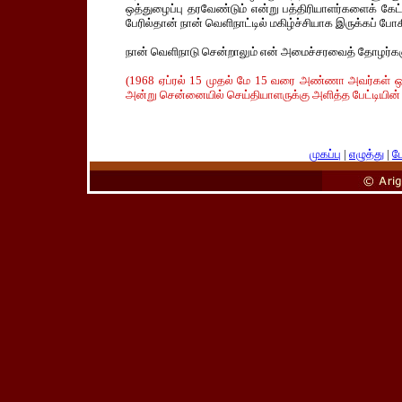
ஒத்துழைப்பு தரவேண்டும் என்று பத்திரியாளர்களைக் கே
பேரில்தான் நான் வெளிநாட்டில் மகிழ்ச்சியாக இருக்கப் போ
நான் வெளிநாடு சென்றாலும் என் அமைச்சரவைத் தோழர்கள
(1968 ஏப்ரல் 15 முதல் மே 15 வரை அண்ணா அவர்கள் ஒ
அன்று சென்னையில் செய்தியாளருக்கு அளித்த பேட்டியின் ம
முகப்பு
|
எழுத்து
|
பே