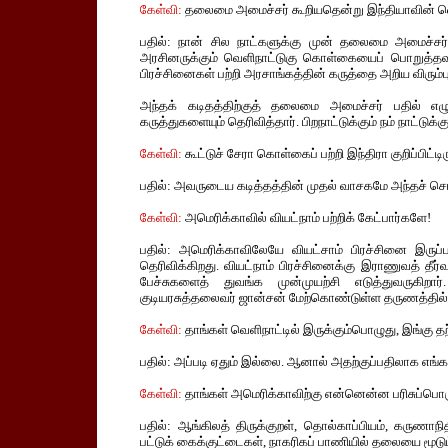
கேள்வி:
தலைமை அமைச்சர் கூறியதென்று இந்தியாவின் வெள
பதில்: நான் சில நாட்களுக்கு முன் தலைமை அமைச்சர் இ
அரசினருக்கும் வெளிநாட்டுகு கொள்கையைப் பொறுத்தவர
பிரச்சினைகள் பற்றி அரசாங்கத்தின் கருத்தை அறிய விரும்ப
அந்தக் கடிதத்திற்குத் தலைமை அமைச்சர் பதில் எழு
கருத்துகளையும் தெரிவித்தார். பிறநாட்டுக்கும் நம் நாட்டுக்
கேள்வி:
கூட்டுச் சேரா கொள்கைப் பற்றி இந்திரா குறிப்பிட்டி
பதில்: அவருடைய கடித்தத்தின் முதல் வாசகமே அந்தச் சொல
கேள்வி:
அமெரிக்காவில் வியட்நாம் பற்றிக் கேட்பார்களே!
பதில்: அமெரிக்காவிலேயே வியட்சாம் பிரச்சினை இருப்ப
தெரிவிக்கிறது. வியட்நாம் பிரச்சினைக்கு இராணுவத் தீர
பேச்சுகளைத் துவங்க முன்முயற்சி எடுத்துவருகிறா
குடியரசுத்தலைவர் ஜான்சன் மேற்கொண்டுள்ள தருணத்தில், 
கேள்வி:
தாங்கள் வெளிநாட்டில் இருக்கும்பொழுது, இங்கு 
பதில்: அப்படி ஏதும் இல்லை. ஆனால் அதற்குப்பதிலாக எங்கள
கேள்வி:
தாங்கள் அமெரிக்காவிற்கு என்னென்ன பரிசுப்பொர
பதில்: ஆங்கிலத் திருக்குறள், தொல்காப்பியம், கருணாநி
பட்டுக் கைக்குட்டைகள், நாகரிகப் பாணியில் தலையை மூட