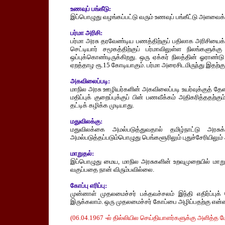
உணவுப் பங்கீடு:
இப்பொழுது வழங்கப்பட்டு வரும் உணவுப் பங்கீட்டு அளவைக்
பர்மா அரிசி:
பர்மா அரசு தரவேண்டிய பணத்திற்குப் பதிலாக அரிசியைக்
செட்டியார் சமூகத்திற்குப் பர்மாவிலுள்ள நிலங்களு
ஒப்புக்கொண்டிருக்கிறது. ஒரு ஏக்கர் நிலத்தின் ஓராண்
ஏறத்தாழ ரூ.15 கோடியாகும். பர்மா அரைசிடமிருந்து இதற்குப
அகவிலைப்படி:
மாநில அரசு ஊழியர்களின் அகவிலைப்படி உயர்வுக்குத் 
மதிப்புக் குறைப்புக்குப் பின் பணவீக்கம் அதிகரித்தத
தட்டிக் கழிக்க முடியாது.
மதுவிலக்கு:
மதுவிலக்கை அமல்படுத்துவதால் தமிழ்நாட்டு அரசு
அமல்படுத்தப்படும்பொழுது பெங்களூரிலும் புதுச்சேரியிலும
மாறுதல்:
இப்பொழுது மைய, மாநில அரசுகளின் உறவுமுறையில் மாற
வகுப்பதை நான் விரும்பவில்லை.
கோப்பு எரிப்பு:
முன்னாள் முதலமைச்சர் பக்தவச்சலம் இந்தி எதிர்ப
இருக்கலாம். ஒரு முதலமைச்சர் கோப்பை அழிப்பதற்கு என்
(06.04.1967 -ல் தில்லியில செய்தியாளர்களுக்கு அளித்த பேட