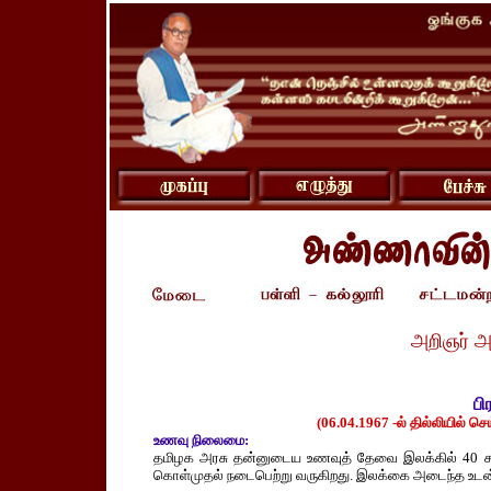
அறிஞர் அ
பி
(06.04.1967 -ல் தில்லியி
ல்
செய்
உணவு நிலைமை:
தமிழக அரசு தன்னுடைய உணவுத் தேவை இலக்கில் 40 சதவீ
கொள்முதல் நடைபெற்று வருகிறது. இலக்கை அடைந்த உடன் தா