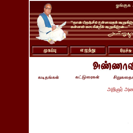
அறிஞர் அண