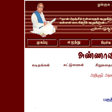
அறிஞர் அண