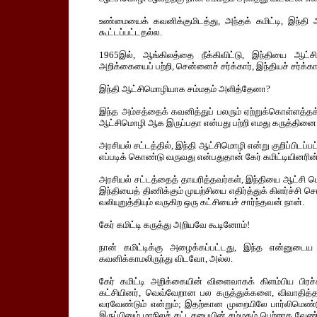
உண்மையைக் கவனிக்குமிடத்து, அந்தக் கமிட்டி, இந்தி ஆ
கூட்டப்பட்டதல்ல.
1965இல், ஆங்கிலத்தை நீக்கிவிட்டு, இந்தியை ஆட்
அறிக்கையைப் பற்றி, சென்னைச் சர்க்கார், இந்தியச் சர்க்கா
இந்தி ஆட்சிமொழியாக சம்மதம் அளித்தேனா?
இந்த அம்சத்தைக் கவனித்துப் பலரும் ஏற்றுக்கொள்ளத்
ஆட்சிமொழி ஆக இருப்பதா என்பது பற்றி எமது கருத்தி
அரசியல் சட்டத்தில், இந்தி ஆட்சிமொழி என்று குறிப்பிடப
எப்படிக் கொண்டு வருவது என்பதுதான் கேர் கமிட்டியினரின
அரசியல் சட்டத்தைத் தாயரித்தவர்கள், இந்தியை ஆட்சி மொ
இந்தியைத் திணிக்கும் முயற்சியை எதிர்த்துக் கிளர்ச்சி 
வலியுறுத்தியும் வருகிற ஒரு கட்சியைச் சார்ந்தவன் நான்.
கேர் கமிட்டி கருத்து அறியவே கூடினோம்!
நான் கமிட்டிக்கு அழைக்கப்பட்டது, இந்த என்னுடைய
கவனிக்காமலிருந்து விடவோ, அல்ல.
கேர் கமிட்டி அறிக்கையின் விளைவாகக் கிளம்பிய பிரச்
கட்சியினர், வெவ்வேறான பல கருத்துக்களை, விவாதித்த
வரவேண்டும் என்றும்; இதற்கான முறையிலே பார்லிமெண்ட
இருப்பினும் மாநிலச் சட்டசபையின் சம்மதம் பெற்றாக வேண்ட