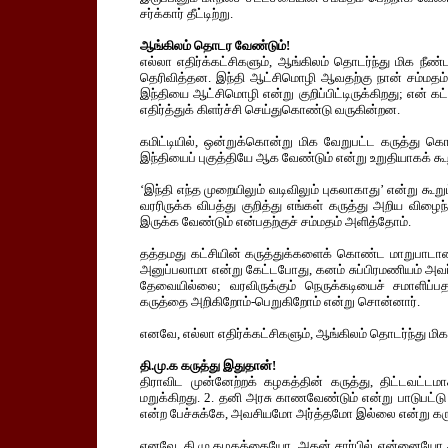
சர்க்கார் தீட்டிற்று.
ஆங்கிலம் தொடர வேண்டும்!
எல்லா எதிர்க்கட்சிகளும், ஆங்கிலம் தொடர்ந்து மிக நீ
தெரிவித்தன. இந்தி ஆட்சிமொழி ஆவதற்கு நான் சம்மதம
இந்தியை ஆட்சிமொழி என்று குறிப்பிட்டிருக்கிறது; என் கட
எதிர்த்துக் கிளர்ச்சி செய்துகொண்டு வருகின்றன.
கமிட்டியில், ஒன்றுக்கொன்று மிக வேறுபட்ட கருத்து 
இந்தியைப் புகுத்தியே ஆக வேண்டும் என்று உறுதியாகக் கூறி
‘இந்தி எந்த முறையிலும் வடிவிலும் புகலாகாது’ என்று கூற
வரரிருக்க விபத்து குறித்து எங்கள் கருத்து அறிய விழ
இருக்க வேண்டும் என்பதற்குச் சம்மதம் அளித்தோம்.
தத்தமது கட்சியின் கருத்துக்களைக் கொண்ட மாறுபாட
அனுப்பலாமா என்று கேட்டபோது, கனம் சுப்பிரமணியம் அ
தேவையில்லை; வரவிருக்கும் நெருக்கடியைச் சமாளிப்பத
கருத்தை அறிகிறோம்-பெறுகிறோம் என்று சொன்னார்.
எனவே, எல்லா எதிர்க்கட்சிகளும், ஆங்கிலம் தொடர்ந்து ம
தி.மு.க கருத்து இதுதான்!
திராவிட முன்னேற்றக் கழகத்தின் கருத்து, திட்டவட்டமா
மறுக்கிறது. 2. தனி அரசு காணவேண்டும் என்று பாடுபட்ட
என்ற பேச்சுக்கே, அவசியமோ அர்த்தமோ இல்லை என்று கரு
எனவே, தி.மு.கழகத்தையோ, அதன் சார்பில் என்னையோ 