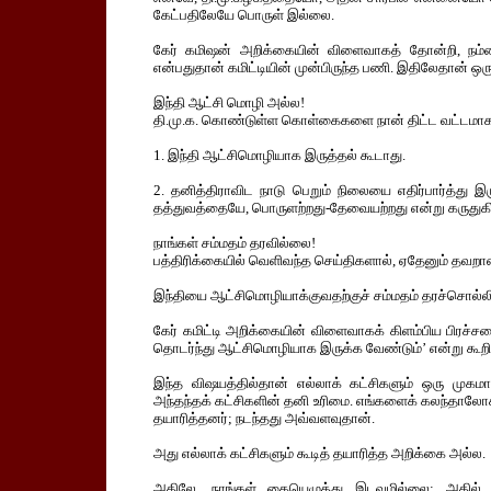
கேட்பதிலேயே பொருள் இல்லை.
கேர் கமிஷன் அறிக்கையின் விளைவாகத் தோன்றி, நம்ம
என்பதுதான் கமிட்டியின் முன்பிருந்த பணி. இதிலேதான் ஒரும
இந்தி ஆட்சி மொழி அல்ல!
தி.மு.க. கொண்டுள்ள கொள்கைகளை நான் திட்ட வட்டமாகவ
1. இந்தி ஆட்சிமொழியாக இருத்தல் கூடாது.
2. தனித்திராவிட நாடு பெறும் நிலையை எதிர்பார்த்து இ
தத்துவத்தையே, பொருளற்றது-தேவையற்றது என்று கருதுகி
நாங்கள் சம்மதம் தரவில்லை!
பத்திரிக்கையில் வெளிவந்த செய்திகளால், ஏதேனும் தவறான
இந்தியை ஆட்சிமொழியாக்குவதற்குச் சம்மதம் தரச்சொல்
கேர் கமிட்டி அறிக்கையின் விளைவாகக் கிளம்பிய பிரச்ச
தொடர்ந்து ஆட்சிமொழியாக இருக்க வேண்டும்’ என்று கூறி
இந்த விஷயத்தில்தான் எல்லாக் கட்சிகளும் ஒரு முகமா
அந்தந்தக் கட்சிகளின் தனி உரிமை. எங்களைக் கலந்தாலோச
தயாரித்தனர்; நடந்தது அவ்வளவுதான்.
அது எல்லாக் கட்சிகளும் கூடித் தயாரித்த அறிக்கை அல்ல.
அதிலே, நாங்கள் கையெழுத்து இடவுமில்லை; அதில் க