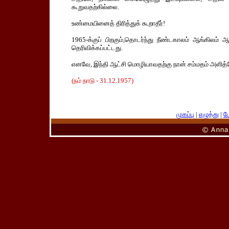
கூறுவதற்கில்லை.
உண்மையினைத் திரித்துக் கூறாதீர்!
1965-க்குப் பிறகும்,தொடர்ந்து நீண்டகாலம் ஆங்கில
தெரிவிக்கப்பட்டது.
எனவே, இந்தி ஆட்சி மொழியாவதற்கு நான் சம்மதம் அளித்த
(நம் நாடு - 31.12.1957)
முகப்பு
|
எழுத்து
|
பே