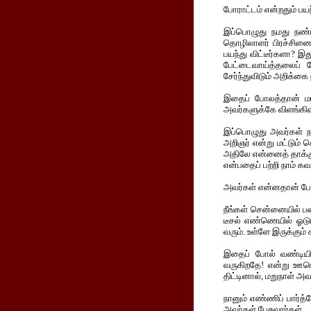
போராட்டம் என்றதும் பயந
இப்பொழுது நமது நண்பர
தொழிலாளர் பிரச்சினை 
பயந்து விட்டீர்களா? இ
பேட்டைவாய்த்தலைப் ப
சேர்ந்துவிடும் அறிக்க
இதைப் போலத்தான் மாற
அவர்களுக்கே விளங்கிவி
இப்பொழுது அவர்கள் நா
அறிஞர் என்று மட்டும் 
அதிலே என்னைத் தாக்குக
என்பதைப் பற்றி நாம் க
அவர்கள் என்னதான் பேச
நீங்கள் சென்னையில் பஸ
டீசல் எண்ணெயில் ஓடும
வரும். உள்ளே இருக்கும்
இதைப் போல் வண்டியில
வருகிறதே! என்று ஊரெல
திட்டினால், மறுநாள் அ
நானும் எண்ணிப் பார்த்
அவர்கள் பேசுவார்கள்.