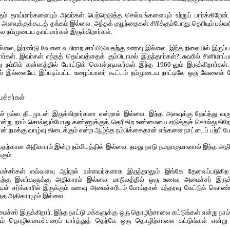
ும் தாய்மார்களையும் அவர்கள் பெற்றெடுத்த செல்வங்களையும் உற்றுப் பார்க்கிறேன்
 அளவுக்குக்கூடத் தங்கம் இல்லை. அந்தக் குழந்தைகள் சிரிக்கும்போது தெரியும் பல
ே நம்முடைய தாய்மார்கள் இருக்கிறார்கள்.
ல்லை, இரண்டு வேளை வயிராற சாப்பிடுவதற்கு உணவு இல்லை. இந்த நிலையில் இருப்பத
கள். இவர்கள் எந்தத் தெய்வத்தைக் கும்பிடாமல் இருந்தார்கள்? சுவரில் சினிமாப்பட
 நம்பிக் கன்னத்தில் போட்டுக் கொள்ளுபவர்கள் இந்த 1960-லும் இருக்கிறார்கள்.
ல் இல்லையே. இப்படிப்பட்ட உழைப்பாளர் கூட்டம் நம்முடைய நாட்டிலே ஒரு வேளைச் சோ
ச்சர்கள்
்கள் நல்ல திடமுடன் இருக்கிறார்களா என்றால் இல்லை. இந்த அளவுக்கு தேய்ந்து வர
என்று நாம் சொல்லும்போது கண்ணுக்குத் தெரிகிற உண்மையை எடுத்துச் சொல்லுகிற
ான் நமக்கு வாழ்வு கிடைக்கும் என்ற ஆழ்ந்த நம்பிக்கைதான் எங்களை நாட்டைப் பற்பி் 
தற்கான அதிகாரம் இன்ற நம்மிடத்தில் இல்லை. நமது நாடு நமதாகுமானால் இந்த அ
கும்.
ச்சர்கள் எவ்வளவு ஆற்றல் உள்ளவர்களாக இருந்தாலும் இங்கே தேவைப்படுகிற எ
்கு இவர்களுக்கு அதிகாரம் இல்லை. மாநிலத்தில் ஒரு உணவு அமைச்சர் இருக
யச் சர்க்காரில் இருக்கும் உணவு அமைச்சரிடம் போய்தான் உத்தரவு கேட்டுக் கொ
்த அதிகாரமும் இல்லை.
்சர் இருக்கிறார். இந்த நாட்டு மக்களுக்கு ஒரு தொழிற்சாலை கட்டுங்கள் என்று நாம
ும் தொழிலமைச்சரைப் பார்த்துத் தெற்கே ஒரு தொழிற்சாலை கட்டுங்கள் என்ற