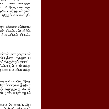
் உங்கள் பக்கத்தில்
ிட்டு அவனுக்குப் பதில்
ையில் வளர்ந்தவன் நான்.
படுத்திக் கொள்ளட்டும்,
கிறது. தங்களை இன்றைய
 நீக்கப்படவேண்டும்.
ன்றையதினம் திராவிட
ர்கள், தாக்குகிறார்கள்
ய திட்டத்தை அதனுடைய
கட்சிகளுக்கும், திராவிட
இந்தியா ஒரே நாடு என்று
ு துணைக் கண்டம் என்று
வுக்கு வரவேண்டும். அதை
ிரசுக்காரர்கள் இந்தியா
குத் தெரிந்ததை அவன்
விட முன்னேற்றக் கழகம்
த்தைச் சொன்னார். அது
. பெரியார் இராமசாமி