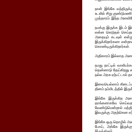
நான் இங்கே வந்திருக்க
உடலில் சிறு குண்டுமணி
முத்தாரம். இந்த அளவில
நமக்கு இருக்க இடம் இ
என்ன கெடுதல் செய்தார்
அதையும் கடவுள் என்று
இருக்கிறார்களா என்றா
கொண்டிருக்கிறார்கள்.
அதிகாரம் இல்லாத அமை
நமது நாட்டில் வாலிபர
தென்னாடு தேய்கிறது 
நல்ல அரசு ஏற்பட்டால் த
இவையெல்லாம் கிடைப்ப
தினம் நம்மிடத்தில் இருக்
இங்கே இருக்கிற அமை
தாங்களாகவே செய்வதற
வேண்டுமென்றால் மத்தி
இவருக்கு அதற்கென எந
இங்கே ஒரு தொழில் அமைச
போய், அங்கே இருக்க
இருக்கிறார்.