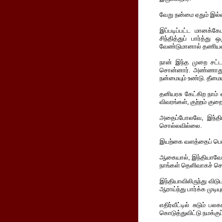
வேறு நன்மை ஏதும் இல
இப்படிப்பட்ட மானக்க
சிந்தித்துப் பார்த்
வேண்டுமானால் தணியலா
நான் இந்த முறை சட்ட
சொன்னார். அண்ணாதுரை
நன்மையும் உண்டு. தீம
தனியரசு கேட்கிற நாம்
விவரங்கள், குற்றம் குற
அதைப்போலவே, இந்திய
சொல்லவில்லை.
இயற்கை வளத்தைப் பொறு
ஆகையால், இந்தியாவோடு 
நாங்கள் தெளிவாகச் ச
இந்தியாவிலிருந்து விட
ஆராய்ந்து பார்க்க முடிய
எதிர்வீட்டில் சுடும
கொடுத்துவிட்டு நமக்கு