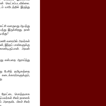
ன் வெட்கப்படவில்லை.
டம் யாரிடத்தில் இருந்து
ு கட்சி வளருவது ஆபத்து
பத்து இருக்கிறது. நான்
ஆபத்து?
1 மணி வரையில் அவர்கள்
ன், இந்தப் பாவிகளுக்கு
ொண்டிருப்பான். அவன்
றது என்பதை ஆராய்ந்து
்று பேசித் தமிழகத்தை
கடைக்காரர்களுக்கும்,
ு.
பாய் நோட்டை மொத்தமாக
ுப்பவர்கள் சிலர் நாளைக்
ும். அதைவிட மிகச் சிலர்
ல.