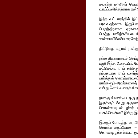
மறைந்த மாவீரன் பெயரா
வாய்ப்பளித்தற்காக நன்
இந்த வட்டாரத்தில் இப
பரவுவதற்காக இதுபோன
பெருந்திரளாக – ஏராளமா
மெத்த மகிழ்ச்சியடைக
உண்மையிலேயே வரவேற்க
திட்டுவதால்தான் நமக்க
நல்ல வீணையைச் செய்து
பற்றி இந்த மேடையில் ப
மட்டுமல்ல. நான் சகித்
நம்பகமாக நான் வளர்த
பார்த்துக் கொள்ளவேண்ட
நாங்களும் அவர்களைத் 
என்று சொல்வதைக் கேட்
நமக்கு வேண்டிய ஒரு ந
இருக்கும் வேறு ஒருவ
சொன்னவுடன் இவர் யார
எனக்கென்ன? இங்கு இட
இதைப் போலத்தான், அவர
சொன்னதைப்போல – நம
கொண்டிருக்கக்கூடாது