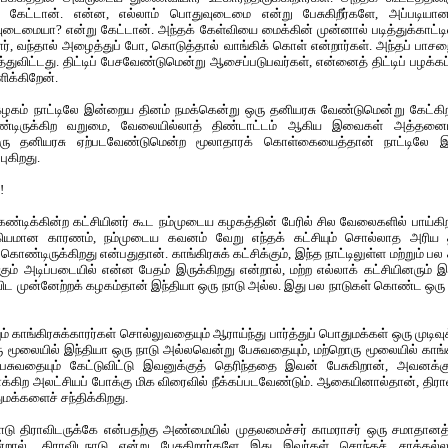
 கேட்டான். என்ன, எல்லாம் பொதுவுடைமை என்று பேசுகிறீர்களே, அப்படியானால
டைமையா? என்று கேட்டான். அந்தக் கேள்வியை மைக்கின் முன்னால் படித்துக்காட்டிவ
ர், வந்தால் அழைத்துப் போ, கொடுத்தால் வாங்கிக் கொள் என்றார்கள். அந்தப் பாசற
்துவிட்டது. திட்டிப் பேசவேண்டுமென்று ஆசைப்படுபவர்கள், என்னைத் திட்டிப் பழக்கப்
ிக்கிறேன்.
 கழகம் நாட்டிலே இன்றைய தினம் நமக்கென்று ஒரு தனியரசு வேண்டுமென்று கேட்
ொண்டிருக்கிற வறுமை, வேலையில்லாத் திண்டாட்டம் ஆகிய இவைகள் அத்தனையும்
ு தனியரசு ஏற்படவேண்டுமென்ற மூலாதாரக் கொள்கையைத்தான் நாட்டிலே இ
புகிறது.
!
 கண்டிக்கின்ற கட்சியினர் கூட நம்முடைய கழகத்தின் பேரில் சில வேலைகளில் பாய்கிறா
்கியமான காரணம், நம்முடைய கவனம் வேறு எந்தக் கட்சியும் சொல்லாத அரி
ண்டிருக்கிறது என்பதுதான். காங்கிரசுக் கட்சிக்கும், இந்த நாட்டிலுள்ள மற்றும் பல 
கும் அடிப்படையில் என்ன பேதம் இருக்கிறது என்றால், மற்ற எல்லாக் கட்சியினரும் 
ாவிட முன்னேற்றக் கழகம்தான் இந்தியா ஒரு நாடு அல்ல. இது பல நாடுகள் கொண்ட ஒர
 காங்கிரசுக்காரர்கள் சொல்லுவதையும் ஆராய்ந்து பார்த்துப் பொதுமக்கள் ஒரு முடி
ஒரு மூலையில் இந்தியா ஒரு நாடு அல்லவென்று பேசுவதையும், மற்றொரு மூலையில் காங்க
பேசுவதையும் கேட்டுவிட்டு இவனுக்குத் தெரிந்ததை இவன் பேசுகிறான், அவனக்
ைக்கிற அலட்சியப் போக்கு மிக விரைவில் நீக்கப்படவேண்டும். ஆகையினால்தான், திரா
க்களைச் சந்திக்கிறது.
ிடநாடு திராவிடருக்கே என்பதற்கு அண்மையில் முதலமைச்சர் காமராசர் ஒரு சமாதான
ால், திராவிடநாடு என்று பேசுகிறார்களே இது இவர்கள் சொந்தச் சரக்கல்ல