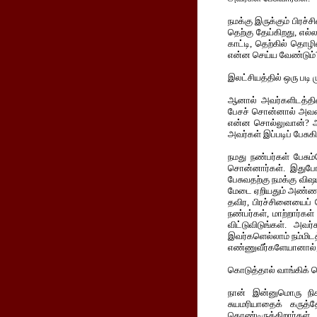
நமக்கு இருக்கும் பிரச
தெற்கு தேய்கிறது, எல்
காட்டி, தெற்கில் தொழி
என்ன செய்ய வேண்டும்?
இலட்சியத்தில் ஒரு படி
ஆனால் அவர்களிடத்தில
பேசச் சொன்னால் அவன்
என்ன சொல்லுவான்? அத
அவர்கள் இப்படிப் பேசுக
நமது நண்பர்கள் பேசும
சொன்னார்கள். இதுபோன
பேசுவதற்கு நமக்கு விஷ
மேடை ஏறியதும் அண்ணாது
தவிர, பிரச்சினையைப்
நண்பர்கள், மாற்றார்க
விட்டுவிடுங்கள். அவர
இவர்களெல்லாம் நம்மிடத
எண்ணுவீர்களேயானால், 
கொடுத்தால் வாங்கிக் 
நான் இன்னுமொரு நிகழ
சுயமரியாதைக் கருத்
கொண்டிருக்கிறார்கள். 