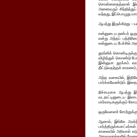
சொன்னதைத்தான் இவர்
அனைவரும் சிந்தித்துப் 
வந்தது, இப்பொழுது யார
ஆபத்து இருக்கிறது – ய
என்னுடைய நண்பர் ஒருவர
என்று அந்தப் பத்திரிக
என்னுடைய பேச்சில் அதை
தூங்கிக் கொண்டிருக்க
விழித்துக் கொண்டு பேச
இன்னுமா தூக்கம் வர
தி்ட்டுவதற்குக் காரணம
அந்த வகையில், இதிலே
பார்க்கவேண்டும். இதைத
நிச்சயமாக ஆபத்து இர
வடநாட்டினுடைய இலாப 
மார்வாடிகளுக்கும் கோம
ஒருவேளைச் சோற்றுக்குத
ஆனால், இங்கே அமர்ந்
பார்த்திருக்கமாட்டீர்க
காலையில் அரிவாள் எடுக்
அலுவலகங்களில் வேலை ப