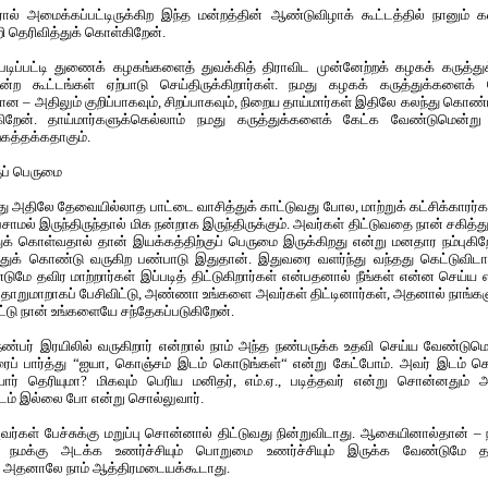
ல் அமைக்கப்பட்டிருக்கிற இந்த மன்றத்தின் ஆண்டுவிழாக் கூட்டத்தில் நானும் 
றி தெரிவித்துக் கொள்கிறேன்.
்படிப்பட்டி துணைக் கழகங்களைத் துவக்கித் திராவிட முன்னேற்றக் கழகக் கருத்துக
்ற கூட்டங்கள் ஏற்பாடு செய்திருக்கிறார்கள். நமது கழகக் கருத்துக்களைக்
ன – அதிலும் குறிப்பாகவும், சிறப்பாகவும், நிறைய தாய்மார்கள் இதிலே கலந்து கொண்
ிறேன். தாய்மார்களுக்கெல்லாம் நமது கருத்துக்களைக் கேட்க வேண்டுமென்று ஆர
த்தக்கதாகும்.
ுப் பெருமை
 அதிலே தேவையில்லாத பாட்டை வாசித்துக் காட்டுவது போல, மாற்றுக் கட்சிக்காரர்கள
ேசாமல் இருந்திருந்தால் மிக நன்றாக இருந்திருக்கும். அவர்கள் திட்டுவதை நான் சகித்
துக் கொள்வதால் தான் இயக்கத்திற்குப் பெருமை இருக்கிறது என்று மனதார நம்புகிறே
்துக் கொண்டு வருகிற பண்பாடு இதுதான். இதுவரை வளர்ந்து வந்தது கெட்டுவிடா
ுமே தவிர மாற்றார்கள் இப்படித் திட்டுகிறார்கள் என்பதனால் நீங்கள் என்ன செய்ய 
தாறுமாறாகப் பேசிவிட்டு, அண்ணா உங்களை அவர்கள் திட்டினார்கள், அதனால் நாங்களும
டு நான் உங்களையே சந்தேகப்படுகிறேன்.
ண்பர் இரயிலில் வருகிறார் என்றால் நாம் அந்த நண்பருக்க உதவி செய்ய வேண்டுமென்
ரைப் பார்த்து “ஐயா, கொஞ்சம் இடம் கொடுங்கள்“ என்று கேட்போம். அவர் இடம் கொ
் தெரியுமா? மிகவும் பெரிய மனிதர், எம்.ஏ., படித்தவர் என்று சொன்னதும் 
ம் இல்லை போ என்று சொல்லுவார்.
்கள் பேச்சுக்கு மறுப்பு சொன்னால் திட்டுவது நின்றுவிடாது. ஆகையினால்தான் – 
க்கு அடக்க உணர்ச்சியும் பொறுமை உணர்ச்சியும் இருக்க வேண்டுமே தவ
. அதனாலே நாம் ஆத்திரமடையக்கூடாது.