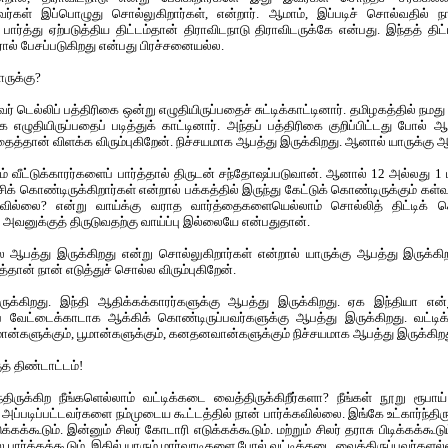
கள் இப்பொழுது சொல்லுகிறார்கள், என்றார். ஆமாம், இப்படிச் சொல்வதில் நா
பார்த்து ஏற்படுத்திய திட்டம்தான் திராவிடநாடு திராவிடருக்கே என்பது. இந்தத் திட்
ால் பேசப்படுகிறது என்பது பிரச்சனையல்ல.
ாருக்கு?
் டெல்லிப் பத்திரிகை ஒன்று எழுதியிருப்பதைச் சுட்டிக்காட்டினார். தமிழகத்தில் நமத
ை எழுதியிருப்பதைப் படித்துக் காட்டினார். அந்தப் பத்திரிகை குறிப்பிட்டது போல் ஆ
த்தான் விளக்க விரும்புகிறேன். நிச்சயமாக ஆபத்து இருக்கிறது. ஆனால் யாருக்கு 
ும் வீட்டுக்காரர்களைப் பார்த்தால் திருடன் சந்தோஷப்படுவான். ஆனால் 12 அல்லது 
ிக் கொண்டிருக்கிறார்கள் என்றால் பக்கத்தில் இருந்து கேட்டுக் கொண்டிருக்கும் கள்வ
வில்லை? என்று வாய்க்கு வராத வார்த்தைகளையெல்லாம் சொல்லித் திட்டிக் க
், அவனுக்குத் திருடுவதற்கு வாய்ப்பு இல்லையே என்பதுதான்.
 ஆபத்து இருக்கிறது என்று சொல்லுகிறார்கள் என்றால் யாருக்கு ஆபத்து இருக்கி
்தான் நான் எடுத்துச் சொல்ல விரும்புகிறேன்.
ுக்கிறது. இந்தி ஆதிக்கக்காரர்களுக்கு ஆபத்து இருக்கிறது. ஏக இந்தியா என
வேட்டைக்காடாக ஆக்கிக் கொண்டிருப்பவர்களுக்கு ஆபத்து இருக்கிறது. வட்டிக் 
ான்களுக்கும், பூமான்களுக்கும், கனதனவான்களுக்கும் நிச்சயமாக ஆபத்து இருக்கிறத
் திண்டாட்டம்!
திருக்கிற நீங்களெல்லாம் வட்டிக்கடை வைத்திருக்கிறீர்களா? நீங்கள் நூறு ரூ
ள். அப்படிப்பட்டவர்களை நம்முடைய கூட்டத்தில் நான் பார்க்கவில்லை. இங்கே உட்கார்ந்திர
கக்கூடும். இன்னும் சிலர் கோடாரி எடுக்கக்கூடும். மற்றும் சிலர் தராசு பிடிக்கக்கூட
ார்க்கக்கூடும். இதில் யாரும் மார்வாடிகளை போல் வட்டிக்கடை வைத்திருப்பவர்களல்