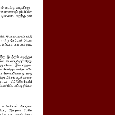
ம். வடக்கு வாழ்கிறது –
ாலைகளையும் ஒப்பிட்டுக்
்படியானால் அதற்கு நாம்
ின் பெருமையைப் பற்றி
 என்று கேட்டால் அவன்
கு இல்லாத காரணத்தால்
்த இடத்தில் எடுத்துச்
ல வேண்டியிருக்கிறது.
ற்கு விஷயம் இல்லாததால்
் பேசி முடிக்கிறார்களே
கிற மேடையிலாவது நமது
ய்து அந்தப் பழக்கத்தை
ாகத் திட்டுகிறார்கள்?
ண்டும். அப்படி நீங்கள்
் – பெரியார் அவர்கள்
யார் அவர்கள் பேசிக்
ுந்த ஒரு குறும்புக்கார