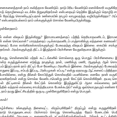
்சினைகளைத்தான் நாம் கவித்தாக வேண்டும். நாடு பிரிய வேண்டும் எனக்கோரி வருகிறோ
லாத் தொழிலையும் வடக்கே நிறுவுகிறார்கள் என்பதையும் தெற்கே இருக்கும் தொழிற் ச
ல் தேய்ந்து கொண்டிருப்பதால் உண்மையில் நாமும் வாழுவதற்கு வழியிருக்கிறதா? அப
 என்பதையெல்லாம் நாம் மக்களுக்குக் சொல்ல வேண்டியிருக்கிறது.
 முன்னேறலாம்
் என்ன விஷயம் இருக்கிறது? இராமாயணத்தைப் பற்றித் தெரியாதவனிடம், இராமன
 என்ன செய்வான்? பாரதத்தைப் படிக்காதவனிடம் பாஞ்சாலிக்கு எத்தனை கணவன்?
ைப் போல காங்கிரசுக்காரர்களுக்குப் பேசுவதற்கு விஷயம் இல்லை. கையில் சரக்
ிறார்கள். அவர்களுக்குத் திட்டம் இருந்தால் பிரச்சினை வேறுவிதமாக இருக்கும்.
்போது, சென்னையில் மற்றக் கூட்டங்களில் சொல்லாத ஒரு பொதுப் பிரச்சினையை இந
்ற கருத்துக்களை எடுத்து நாளுக்கு நாள், மணிக்கு மணி, ஆளுக்கு ஆள் சொல்
யம் இருப்பதால் நாம் திட்டிப் பேச வேண்டிய அவசியம் இல்லை. அவர்களுக்குப் பேசுவத
ரை இப்படி, சம்பத் இப்படி, அன்பழகன் எப்படி? என்று ஏதாவது ஆட்களைப் பற்றித்தான
 பேசவில்லை, என்று நீங்கள் கோபித்துக் கொள்வதில் பயனில்லை. எனவே நான் வரு
ள் ஏசுகிறார்கள் என்று சொல்ல வேண்டாமென்று நான் கேட்டுக் கொள்கிறேன். தயவு செ
்கள் திட்டினால் நீங்கள் கேட்டுக் கொண்டு இருந்துவிட்டு ஆகா எவ்வளளவு நன்ற
்தில் வந்தால் எவ்வளவு சாமர்த்தியமாக பேசுக்கூடும்? என்று ஒவ்வொருவரும் எண்ண வே
நாம் நமது இலட்சியத்தில் ஒருபடி முன்னேறுகிறோம் என்று பொருள்.
கொள்!
்ச்சியை உங்களுக்கு நினைவுட்ட விரும்புகிறேன்? திருப்பூர் என்று கருதுகிறேன
தோடு பொதுவுடைமைப் பிரச்சாரம் செய்து கொண்டிருந்த நேரம் மேடையில் பெரி
பக்கத்தில் அவருடைய துணைவியார் உட்கார்ந்திருக்கிறார்கள். அந்தக் கூட்டத்திலிர