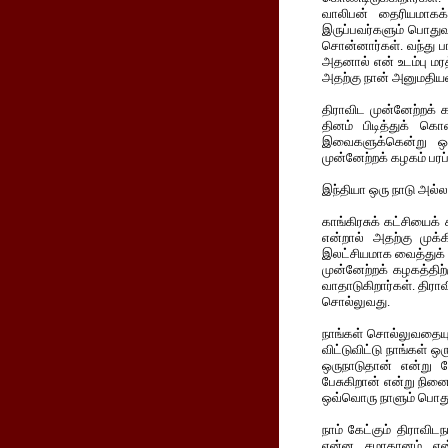
வாலிபன் தைரியமாகக்
இருப்பவர்களும் பொதுவு
சொன்னார்கள். வந்து பா
அதனால் என் உடம்பு மரத
அதற்கு நான் அனுமதியள
திராவிட முன்னேற்றக்
தினம் பிடித்துக் க
இவைகளுக்கென்று ஒர
முன்னேற்றக் கழகம் பரப்
இந்தியா ஒரு நாடு அல்ல
காங்கிரசுக் கட்சியைக்
என்றால் அதற்கு முக
இலட்சியமாக வைத்துக் கொ
முன்னேற்றக் கழகத்திற்
வாதாடுகிறார்கள். திர
சொல்லுவது.
நாங்கள் சொல்லுவதையும்
விட்டுவிட்டு நாங்கள் 
ஒருநாடுதான் என்று 
பேசுகிறான் என்று நின
ஒவ்வொரு நாளும் பொதும
நாம் கேட்கும் திராவ
என்ன சமாதானம் என்ற