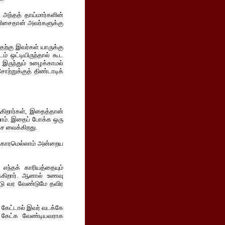
. அந்தத் தாய்மார்களின்
்வரிசைதான் அவர்களுக்கு
ற்கு இவர்கள் யாருக்கு
ம் ஒட்டியிருந்தால் கூட
 இருந்தும் உழைக்காமல்
ற்றுக்குத் திண்டாடிக்
ுகிறார்கள், இதைத்தான்
ோம். இதைப் போக்க ஒரு
பேச வைக்கிறது.
திகாரமெல்லாம் அன்றைய
ந்தக் காரியத்தையும்
்கிறார். ஆனால் உணவு
ண்டு வர வேண்டுமே தவிர
் கேட்டால் இவர் வடக்கே
ு கேட்க வேண்டியவராக