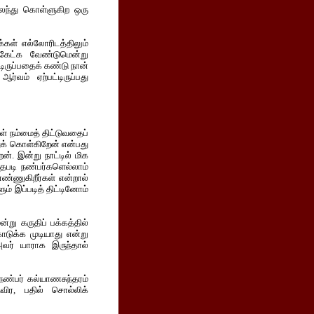
கலந்து கொள்ளுகிற ஒரு
்கள் எல்லோரிடத்திலும்
 கேட்க வேண்டுமென்று
டிருப்பதைக் கண்டு நான்
்வம் ஏற்பட்டிருப்பது
் நம்மைத் திட்டுவதைப்
துக் கொள்கிறேன் என்பது
ன். இன்று நாட்டில் மிக
தபடி நண்பர்களெல்லாம்
எண்ணுகிறீர்கள் என்றால்
் இப்படித் திட்டினோம்
று கருதிப் பக்கத்தில்
டுக்க முடியாது என்று
அவர் யாராக இருந்தால்
நண்பர் கல்யாணசுந்தரம்
ிர, பதில் சொல்லிக்