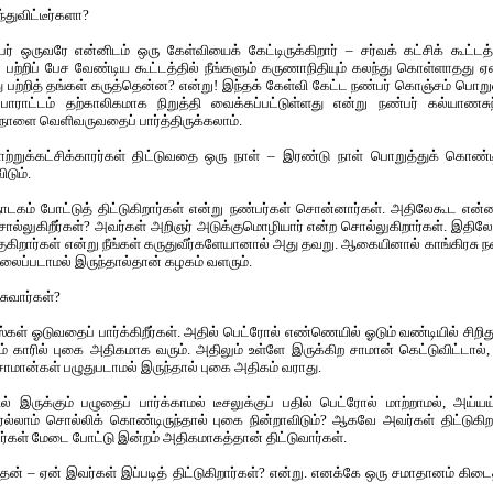
்துவிட்டீர்களா?
் ஒருவரே என்னிடம் ஒரு கேள்வியைக் கேட்டிருக்கிறார் – சர்வக் கட்சிக் கூட்ட
பற்றிப் பேச வேண்டிய கூட்டத்தில் நீங்களும் கருணாநிதியும் கலந்து கொள்ளாதது ஏன
து பற்றித் தங்கள் கருத்தென்ன? என்று! இந்தக் கேள்வி கேட்ட நண்பர் கொஞ்சம் பொற
ோராட்டம் தற்காலிகமாக நிறுத்தி வைக்கப்பட்டுள்ளது என்று நண்பர் கல்யாணசுந்
ை நாளை வெளிவருவதைப் பார்த்திருக்கலாம்.
்றுக்கட்சிக்காரர்கள் திட்டுவதை ஒரு நாள் – இரண்டு நாள் பொறுத்துக் கொண்டிர
டும்.
டகம் போட்டுத் திட்டுகிறார்கள் என்று நண்பர்கள் சொன்னார்கள். அதிலேகூட என்ன த
சொல்லுகிறீர்கள்? அவர்கள் அறிஞர் அடுக்குமொழியார் என்ற சொல்லுகிறார்கள். இதி
ிறார்கள் என்று நீங்கள் கருதுவீர்களேயானால் அது தவறு. ஆகையினால் காங்கிரசு நண்
வலைப்படாமல் இருந்தால்தான் கழகம் வளரும்.
ுவார்கள்?
்கள் ஓடுவதைப் பார்க்கிறீர்கள். அதில் பெட்ரோல் எண்ணெயில் ஓடும் வண்டியில் சிறி
் காரில் புகை அதிகமாக வரும். அதிலும் உள்ளே இருக்கிற சாமான் கெட்டுவிட்டால
 சாமான்கள் பழுதுபடாமல் இருந்தால் புகை அதிகம் வராது.
் இருக்கும் பழுதைப் பார்க்காமல் டீசலுக்குப் பதில் பெட்ரோல் மாற்றாமல், அ
்லாம் சொல்லிக் கொண்டிருந்தால் புகை நின்றாவிடும்? ஆகவே அவர்கள் திட்டுகிறா
வர்கள் மேடை போட்டு இன்றம் அதிகமாகத்தான் திட்டுவார்கள்.
தேன் – ஏன் இவர்கள் இப்படித் திட்டுகிறார்கள்? என்று. எனக்கே ஒரு சமாதானம் கி