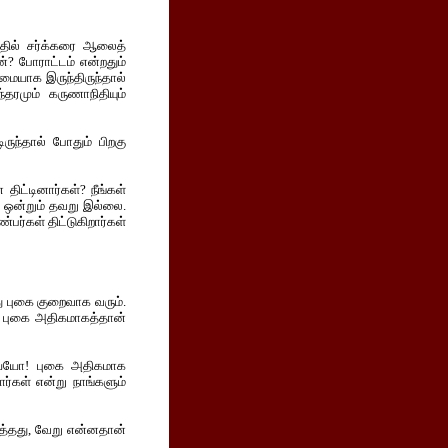
த்தில் சர்க்கரை ஆலைத்
்? போராட்டம் என்றதும்
ுமையாக இருந்திருந்தால்
தரமும் கருணாநிதியும்
ுந்தால் போதும் பிறகு
ிட்டினார்கள்? நீங்கள்
லே ஒன்றும் தவறு இல்லை.
பர்கள் திட்டுகிறார்கள்
து புகை குறைவாக வரும்.
், புகை அதிகமாகத்தான்
ய்யய்யோ! புகை அதிகமாக
ர்கள் என்று நாங்களும்
டைத்தது, வேறு என்னதான்