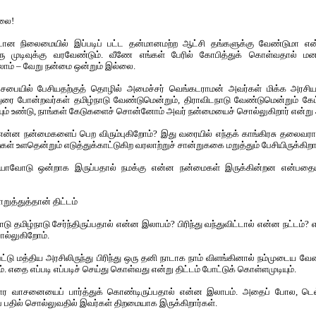
்லை!
ேடான நிலைமையில் இப்படிப் பட்ட தன்மானமற்ற ஆட்சி தங்களுக்கு வேண்டுமா என்று
து ஒரு முடிவுக்கு வரவேண்டும். வீணே எங்கள் பேரில் கோபித்துக் கொள்வதால் மன
ம் – வேறு நன்மை ஒன்றும் இல்லை.
சபையில் பேசியதற்குத் தொழில் அமைச்சர் வெங்கடராமன் அவர்கள் மிக்க அரசிய
 போன்றவர்கள் தமிழ்நாடு வேண்டுமென்றும், திராவிடநாடு வேண்டுமென்றும் கேட்
ையும் உண்டு, நாங்கள் கேடுகளைச் சொன்னோம் அவர் நன்மையைச் சொல்லுகிறார் என்ற
 என்ன நன்மைகளைப் பெற விரும்புகிறோம்? இது வரையில் எந்தக் காங்கிரசு தலைவராவது
ைகள் உளதென்றும் எடுத்துக்காட்டுகிற வரலாற்றுச் சான்றுககை மறுத்தும் பேசியிருக்கி
ாவோடு ஒன்றாக இருப்பதால் நமக்கு என்ன நன்மைகள் இருக்கின்றன என்பதையும
த்துத்தான் திட்டம்
தமிழ்நாடு சேர்ந்திருப்பதால் என்ன இலாபம்? பிரிந்து வந்துவிட்டால் என்ன நட்டம்?
ொல்லுகிறோம்.
ுபட்டு மத்திய அரசிலிருந்து பிரிந்து ஒரு தனி நாடாக நாம் விளங்கினால் நம்முடைய
ும். எதை எப்படி எப்படிச் செய்து கொள்வது என்று திட்டம் போட்டுக் கொள்ளமுடியும்.
் பலகார வாசனையைப் பார்த்துக் கொண்டிருப்பதால் என்ன இலாபம். அதைப் போல, டெல
ப் பதில் சொல்லுவதில் இவர்கள் திறமையாக இருக்கிறார்கள்.