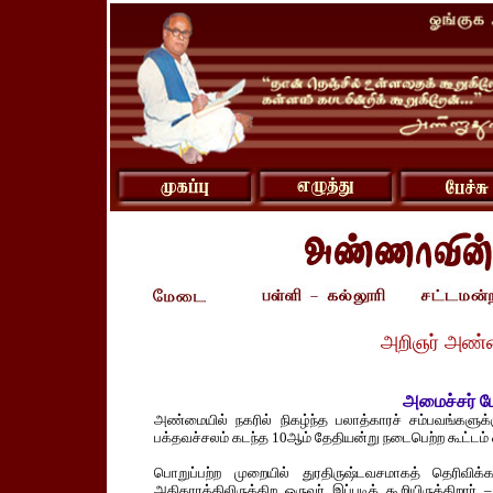
அறிஞர் அண்
அமைச்சர் ப
அண்மையில் நகரில் நிகழ்ந்த பலாத்காரச் சம்பவங்களுக்
பக்தவச்சலம் கடந்த 10ஆம் தேதியன்று நடைபெற்ற கூட்டம் ஒ
பொறுப்பற்ற முறையில் துரதிருஷ்டவசமாகத் தெரிவிக
அதிகாரத்திலிருக்கிற ஒருவர் இப்படிக் கூறியிருக்கிற