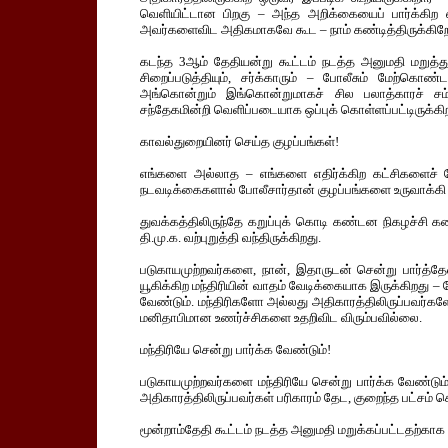
வெளியிட்டான பிறகு – அந்த அறிக்கையைப் பார்க்கிற 
அவர்களைவிட அதிகமாகவே கூட – நாம் கண்டித்திருக்கிறோ
கடந்த 3ஆம் தேதியன்று கூட்டம் நடத்த அனுமதி மறுத்
சிறைப்படுத்தியும், சர்க்காரும் – போலீசும் மேற்க
அங்கொன்றும் இங்கொன்றுமாகச் சில பலாத்காரச் சம
சந்தேகமின்றி வெளிப்படையாக ஒப்புக் கொள்ளப்பட்டிருக்கி
காவல்துறையினர் செய்த குழப்பங்கள்!
எங்களை அல்லாத – எங்களை எதிர்க்கிற கட்சிகளைச் 
நடவடிக்கைகளால் போலீசார்தான் குழப்பங்களை உருவாக்கி
துவக்கத்திலிருந்தே கறுப்புக் கொடி கண்டன நிகழச்
தி.மு.க. வற்புறுத்தி வந்திருக்கிறது.
படுகாயமுற்றவர்களை, நான், இதாருடன் சென்று பார்த்த
யூகிக்கிற மந்திரியின் வாதம் வேடிக்கையாக இருக்கிறது 
வேண்டும். மந்திரிகளோ அல்லது அதிகாரத்திலிருப்பவர்களோ,
மனிதாபிமான உணர்ச்சிகளை உதறிவிட விரும்பவில்லை.
மந்திரியே சென்று பார்க்க வேண்டும்!
படுகாயமுற்றவர்களை மந்திரியே சென்று பார்க்க வேண்டும்
அதிகாரத்திலிருப்பவர்கள் பரிகாரம் தேட, குறைந்த பட்சம் செ
மூன்றாம்தேதி கூட்டம் நடத்த அனுமதி மறுக்கப்பட்டதற்காக 