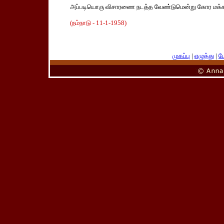
அப்படியொரு விசாரணை நடத்த வேண்டுமென்று கோர மக்க
(நம்நாடு - 11-1-1958)
முகப்பு
|
எழுத்து
|
பே