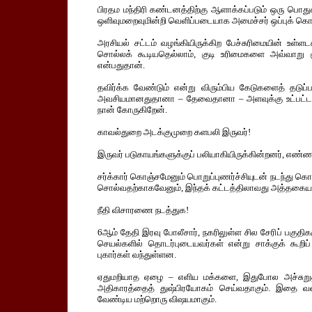
பிரதம மந்திரி கண்டனத்திற்கு ஆளாக்கப்படும் ஒரு பொத
ஒளிவுமறைவுமின்றி வெளிப்படையாக அமைச்சர் ஒப்புக் கொண்
அரசியல் சட்டம் வழங்கியிருக்கிற பேச்சுரிமையின் உள்ளடக
சொல்லக் கூடியதெல்லாம், குடி உரிமைகளை அவ்வாறு மூ
என்பதுதான்.
தவிர்க்க வேண்டும் என்று விரும்பிய கேடுகளைத் தடு
அவசியமானதுதானா – தேவைதானா – அளவுக்கு உட்பட்டத
நான் கோருகிறேன்.
காவல்துறை அடக்குமுறை களபலி இருவர்!
இருவர் படுகாயங்களுக்குப் பலியாகியிருக்கின்றனர், எண்ணற
சர்க்கார் கொஞ்சமேனும் பொறுப்புணர்ச்சியுடன் நடந்து 
சொல்வதற்காகவேனும், இந்தக் கட்டத்திலாவது அத்தகைய 
நீதி விசாரணை நடத்துக!
6ஆம் தேதி இரவு போலீசார், நகரிலுள்ள சில சேரிப் பகுதி
செயல்களில் தொடர்புடையவர்கள் என்று சாக்குக் கூறிப்
புகார்கள் வந்துள்ளன.
ஏதுமறியாத ஏழை – எளிய மக்களை, இதுபோல அச்சுறுத்
அதிகாரத்தைத் துஷ்பிரயோகம் செய்வதாகும். இதை வன
வேண்டிய மற்றொரு விஷயமாகும்.