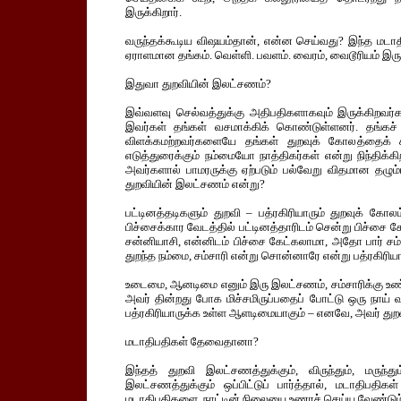
இருக்கிறார்.
வருந்தக்கூடிய விஷயம்தான், என்ன செய்வது? இந்த மடாத
ஏராளமான தங்கம். வெள்ளி. பவளம். வைரம், வைடூரியம் இருக்
இதுவா துறவியின் இலட்சணம்?
இவ்வளவு செல்வத்துக்கு அதிபதிகளாகவும் இருக்கிறவர்க
இவர்கள் தங்கள் வசமாக்கிக் கொண்டுள்ளனர். தங்கச்
விளக்கமற்றவர்களையே தங்கள் துறவுக் கோலத்தைக் கா
எடுத்துரைக்கும் நம்மையோ நாத்திகர்கள் என்று நிந்திக்க
அவர்களால் பாமரருக்கு ஏற்படும் பல்வேறு விதமான தழும்ப
துறவியின் இலட்சணம் என்று?
பட்டினத்தடிகளும் துறவி – பத்ரகிரியாரும் துறவுக் கோல
பிச்சைக்கார வேடத்தில் பட்டினத்தாரிடம் சென்று பிச்சை க
சன்னியாசி, என்னிடம் பிச்சை கேட்கலாமா, அதோ பார் ச
துறந்த நம்மை, சம்சாரி என்று சொன்னாரே என்று பத்ரகிரியா
உடைமை, ஆனடிமை எனும் இரு இலட்சணம், சம்சாரிக்கு உண்டு
அவர் தின்றது போக மிச்சமிருப்பதைப் போட்டு ஒரு நாய் 
பத்ரகிரியாருக்க உள்ள ஆளடிமையாகும் – எனவே, அவர் துறவி
மடாதிபதிகள் தேவைதானா?
இந்தத் துறவி இலட்சணத்துக்கும், விருந்தும், மருந்
இலட்சணத்துக்கும் ஒப்பிட்டுப் பார்த்தால், மடாதிபத
மடாதிபதிகளை, நாட்டின் நிலையை உணரச் செய்ய வேண்டும்.