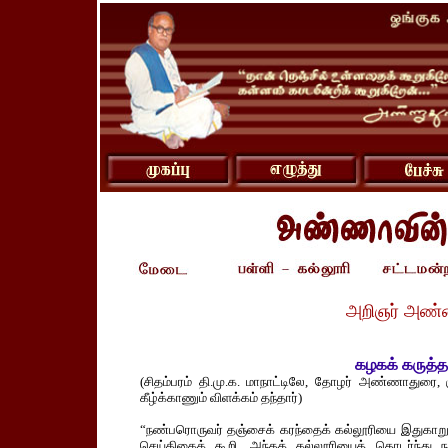
அறிஞர் அண்
கழகக் கருத்த
(சிதம்பரம் தி.மு.க. மாநாட்டிலே, தோழர் அண்ணாதுரை, கு
கீழ்க்காணும் விளக்கம் தந்தார்)
“நண்பரொருவர் தஞ்சைக் கரந்தைக் கல்லூரியை இதுகாறும்
செய்திகைக் கூறி, அந்தக் கல்லூரியைத் தொடர்ந்து 