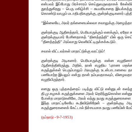
என்பவர் இப்போது பிரச்சாரம் செய்துவருவதாகக் கேள்விப்ப
துரத்துகிறது – பெரு மகிழ்ச்சி – சுயமரியாதை இயக்கத்த
கொண்டு வாழும் மடாதிபதிகளுக்கு, குன்றக்குடிகளார் புத்தி 
“இல்லையே, அவர் தங்களையல்லவா சவாலுக்கு அழைத்தாரா
குன்றக்குடி ஆதீனத்தார், பெரியாருக்கும் எனக்கும், ஏதோ கட
குன்றக்குடியார் பேசினதாகத் “தினத்தந்தி“ யில் ஒரு செய்
“தினத்தந்தி“ அவ்வாறு வெளியிட்டிருக்கக்கூடும்.
சவால் விட்டவர்கள் மாநாட்டுக்கு வரட்டும்!
குன்றக்குடி அடிகளார். பெரியாருக்கு என்ன எழுத
ஆதீனத்திலிருந்து. அதில், நான் எழுதிய ‘புராண மதங்க
கருத்துக்கள் பெரும்பாலும் அவருக்கு உடன்பாடானவை த
பணியாற்ற இயலும் என்று தான் நம்புவதாகவும், விழைவதாகவ
எழுதியிருந்தார்.
எனது ஒரு புத்தகத்தைப் படித்து விட்டு என்னுடன் கல
தி.மு.கழகக் கருத்துக்களை அவர் தெரிந்துகொள்ள என்ன
போன்ற மாநாடுகளிலே, அவர் வந்து நமது கருத்துரைகளை எல்ல
இந்த மாநாட்டிலேயே கூறிவிடுகிறேன் – குன்றக்குடி அட
கருத்துரைகளைக் கேட்டால் நிச்சயமாக நமது பணியின் மேம
(நம்நாடு - 9-7-1953
)