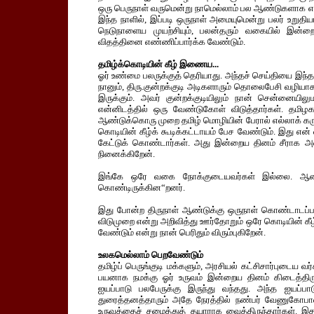
ஒரு பெருநாள் வருமென்று நாமெல்லாம் பல ஆண்டுகளாக எண
இந்த நாளில், இப்படி ஒருநாள் அமையுமென்று பலர் உறுத
நெடுநாளைய முயற்சியும், பலன்தரும் வகையில் இன்றைய
விதத்தினை எண்ணிப்பார்க்க வேண்டும்.
தமிழ்க்கொடியின் கீழ் இணைய...
ஓர் உண்மை பலருக்குத் தெரியாது. அந்தச் செய்தியை இந்த 
நானும், திரு.குன்றக்குடி அடிகளாரும் தொலைபேசி வழியாக
இருக்கும். அவர் குன்றக்குடியிலும் நான் சென்னையிலு
என்னிடத்தில் ஒரு வேண்டுகோள் விடுத்தார்கள். தமிழக
ஆண்டுக்கொரு முறை தமிழ் மொழியின் பேரால் எல்லாக் கர
கொடியின் கீழ்க் கூடிக்கட்டாயம் பேச வேண்டும். இது எ
கேட்டுக் கொண்டார்கள். அது இன்றைய தினம் சீராக அமைந
நினைக்கிறேன்.
இங்கே ஒரே வகை நோக்குடையவர்கள் இல்லை. ஆனால
கொண்டிருக்கின“றனர்.
இது போன்ற திருநாள் ஆண்டுக்கு ஒருநாள் கொண்டாடப்ப
விடுமுறை என்று அறிவித்து ஊர்தோறும் ஒரே கொடியின் கீழ
வேண்டும் என்று நான் பெரிதும் விரும்புகிறேன்.
உலகமெல்லாம் பெறவேண்டும்
தமிழ்ப் பெருங்குடி மக்களும், அரசியல் கட்சிசார்புடைய வர
பயனாக நமக்கு ஓர் உருவம் இன்றைய தினம் கிடைத்திரு
ஐயப்பாடு பலபேருக்கு இருந்து வந்தது. அந்த ஐயப்பாட
துரைத்தனத்தாரும் அதே நேரத்தில் நண்பர் வேணுகோபால
உருவத்தைச் சமைத்துத் தயாராக வைத்திருந்தார்கள். இத