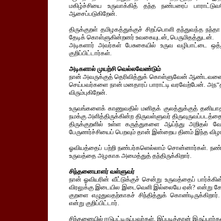
மகிழ்ச்சியை உருவாக்கித் தந்த நண்பரைப் பாராட்ட
ஆசைப்படுகிறேன்.
திருக்குறள் தமிழகத்துக்குச் சிறப்பொளி தந்துவந்த நந
தேடிக் கொள்ளுகின்றனர் உவகையுடன், பெருமிதத்துடன்.
அடிகளார் அவர்கள் பேசுகையில் உருவ வழிபாட்டை ஒத்
குறிப்பிட்டார்கள்.
அடிகளால் முயற்சி வெல்லவேண்டும்
நான் அவருக்குத் தெரிவித்துக் கொள்ளுவேன் ஆண்டவனை 
செய்பவர்களை நான் மனதாரப் பாராட்டி வரவேற்பேன். அந“த
விரும்புகிறேன்.
உருவங்களைக் காணுவதில் மனிதக் குலத்துக்குத் தனிய
நமக்கு அளித்திருக்கின்ற திருவள்ளுவர் திருவுருவப்படத்
திருக்குறளில் உள்ள கருத்துகளை ஆய்ந்து அறிதல் வேண
பேருணர்ச்சியைப் பெறவும் தான் இன்றைய தினம் இந்த விழாவ
ஓவியத்தைப் பற்றி நண்பர்களெல்லாம் சொன்னார்கள். நண
உருவத்தை அழகாக அமைத்துத் தந்திருக்கிறார்.
சிந்தனையாளர் வள்ளுவர்
நான் ஓவியரின் வீட்டுக்குச் சென்று உருவத்தைப் பார்க்
விரலுக்கு இடையில இடைவெளி இல்லையே ஏன்? என்று கேட்டே
குறளை எழுதுவதற்காகச் சிந்தித்துக் கொண்டிருக்கிற
என்று குறிப்பிட்டார்.
சிந்தனையில் ஈடுபட்டிருப்பவர்கள், இப்படித்தான் இருப்பார