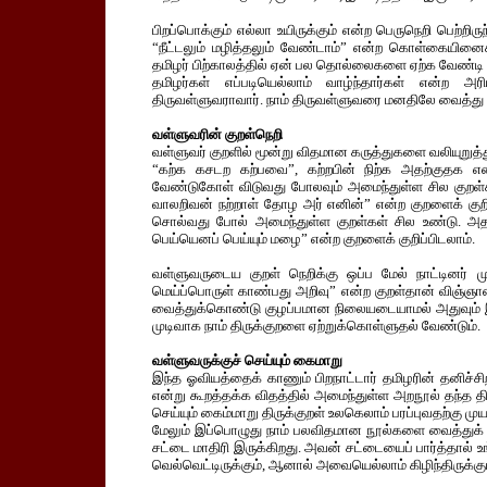
பிறப்பொக்கும் எல்லா உயிருக்கும் என்ற பெருநெறி பெற்றி
“நீட்டலும் மழித்தலும் வேண்டாம்” என்ற கொள்கையினைக
தமிழர் பிற்காலத்தில் ஏன் பல தொல்லைகளை ஏற்க வேண்டி
தமிழர்கள் எப்படியெல்லாம் வாழ்ந்தார்கள் என்ற அர
திருவள்ளுவராவார். நாம் திருவள்ளுவரை மனதிலே வைத்து 
வள்ளுவரின் குறள்நெறி
வள்ளுவர் குறளில் மூன்று விதமான கருத்துகளை வலியுறுத்து
“கற்க கசடற கற்பவை”, கற்றபின் நிற்க அதற்குதக என்
வேண்டுகோள் விடுவது போலவும் அமைந்துள்ள சில குறள்
வாலறிவன் நற்றாள் தோழ அர் எனின்” என்ற குறளைக் குறி
சொல்வது போல் அமைந்துள்ள குறள்கள் சில உண்டு. அத
பெய்யெனப் பெய்யும் மழை” என்ற குறளைக் குறிப்பிடலாம்.
வள்ளுவருடைய குறள் நெறிக்கு ஒப்ப மேல் நாட்டினர் மு
மெய்ப்பொருள் காண்பது அறிவு” என்ற குறள்தான் விஞ்ஞா
வைத்துக்கொண்டு குழப்பமான நிலையடையாமல் அதுவும் இரு
முடிவாக நாம் திருக்குறளை ஏற்றுக்கொள்ளுதல் வேண்டும்.
வள்ளுவருக்குச் செய்யும் கைமாறு
இந்த ஓவியத்தைக் காணும் பிறநாட்டார் தமிழரின் தனிச்சி
என்று கூறத்தக்க விதத்தில் அமைந்துள்ள அறநூல் தந்த திர
செய்யும் கைம்மாறு திருக்குறள் உலகெலாம் பரப்புவதற்கு முய
மேலும் இப்பொழுது நாம் பலவிதமான நூல்களை வைத்துக் கெ
சட்டை மாதிரி இருக்கிறது. அவன் சட்டையைப் பார்த்தால் உங்க
வெல்வெட்டிருக்கும், ஆனால் அவையெல்லாம் கிழிந்திருக்கும