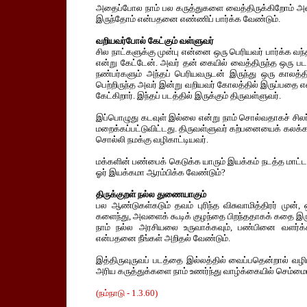
அதைப்போல நாம் பல கருத்துகளை வைத்திருக்கிறோம் அதை ந
இருந்தோம் என்பதனை எண்ணிப் பார்க்க வேண்டும்.
வறியவர்போல் கேட்கும் வள்ளுவர்
சில நாட்களுக்கு முன்பு என்னை ஒரு பெரியவர் பார்க்க வந்
என்று கேட்டேன். அவர் தன் கையில் வைத்திருந்த ஒரு படத
நண்பர்களும் அந்தப் பெரியவருடன் இருந்து ஒரு காலத்த
பெற்றிருந்த அவர் இன்று வறியவர் கோலத்தில் இருப்பதை எ
கேட்கிறார். இந்தப் படத்தில் இருக்கும் திருவள்ளுவர்.
இப்பொழுது கடவுள் இல்லை என்று நாம் சொல்வதாகச் சிலர
மறைக்கப்பட்டுவிட்டது. திருவள்ளுவர் கற்பனையைக் கலக்
சொல்லி நமக்கு வழிகாட்டியவர்.
மக்களின் பண்பைக் கெடுக்க யாரும் இயக்கம் நடத்த மாட்டா
ஓர் இயக்கமா ஆரம்பிக்க வேண்டும்?
திருக்குறள் நல்ல துணையாகும்
பல ஆண்டுகள்கடும் தவம் புரிந்த விசுவாமித்திரர் முன
களைந்து, அவளைக் கூடிக் குழந்தை பிறந்ததாகக் கதை இரு
நாம் நல்ல அரசியலை உருவாக்கவும், பண்பினை வளர்க்க
என்பதனை நீங்கள் அறிதல் வேண்டும்.
இத்திருவுருவப் படத்தை இல்லத்தில் வைப்பதென்றால் வழ
அரிய கருத்துக்களை நாம் உணர்ந்து வாழ்க்கையில் செம்மை
(நம்நாடு - 1.3.60)