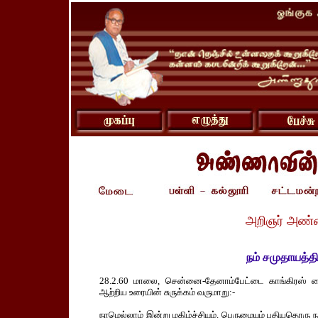
அறிஞர் அண்
நம் சமுதாயத்தி
28.2.60 மாலை, சென்னை-தேனாம்பேட்டை காங்கிரஸ் மைத
ஆற்றிய உரையின் சுருக்கம் வருமாறு:-
நாமெல்லாம் இன்று மகிழ்ச்சியும், பெருமையும் புதியதொரு ந