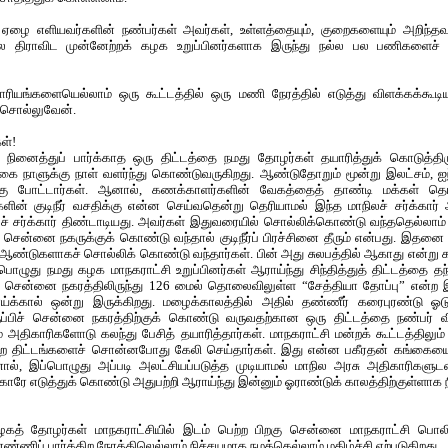
் ஏழை எளியவர்களின் நண்பர்கள் அவர்கள், உள்ளத்தையும், குறைகளையும் அறிந்த
ிலே திராவிட முன்னேற்றக் கழக உறுப்பினர்களாக இருந்து நல்ல பல பணிகளைச் 
ாரியங்களையெல்லாம் ஒரு கூட்டத்தில் ஒரு மணி நேரத்தில் எடுத்து விளக்கக்கூடி
சொல்லுவேன்.
கள்!
ர் நினைத்துப் பார்க்காத ஒரு திட்டத்தை நமது தோழர்கள் தயாரித்துக் கொடுத்தி
கை நாளுக்கு நாள் வளர்ந்து கொண்டுவருகிறது. ஆண்டுதோறும் மூன்று இலட்சம், 
கு போட்டார்கள். ஆனால், கணக்காளர்களின் வேகத்தைத் தாண்டி மக்கள்
்களின் குடிநீர் வசதிக்கு என்ன செய்வதென்று தெரியாமல் இந்த மாநிலச் சர்க்கார
ச் சர்க்கார் திண்டாடியது. அவர்கள் இதுவரையில் சொல்லிக்கொண்டு வந்ததெல்லாம் 
ென்னை நகருக்குக் கொண்டு வந்தால் குடிநீர்ப் பிரச்சினை தீரும் என்பது. இதனை 
ல ஆண்டுகளாகச் சொல்லிக் கொண்டு வந்தார்கள். பின் அது சுலபத்தில் ஆகாது என்ற
ொழுது நமது கழக மாநகராட்சி உறுப்பினர்கள் ஆராய்ந்து சிந்தித்துத் திட்டத்தை தந்த
் சென்னை நகரத்திலிருந்து 126 மைல் தொலைவிலுள்ள “சேத்தியா தோப்பு” என்ற இ
ய்க்கால் ஒன்று இருக்கிறது. மழைக்காலத்தில் அதில் தண்ணீர் கரைபுரண்டு ஓ
ிருப்பிச் சென்னை நகரத்திற்குக் கொண்டு வருவதற்கான ஒரு திட்டத்தை நண்பர் வ
ம் அதிகாரிகளோடு கலந்து பேசித் தயாரித்தார்கள். மாநகராட்சி மன்றக் கூட்டத்திலும
ற திட்டங்களைச் சொன்னபோது கேலி செய்தார்கள். இது என்ன பகீரதன் கங்கைய
ால், இப்பொழுது அப்படி அலட்சியப்படுத்த முடியாமல் மாநில அரசு அதிகாரிகளுடன
க்காரே எடுத்துக் கொண்டு அதுபற்றி ஆராய்ந்து இன்னும் ஓராண்டுக் காலத்திற்குள்ளாக 
த் தோழர்கள் மாநகராட்சியில் இடம் பெற்ற பிறகு சென்னை மாநகராட்சி பொலி
்ணிப் பார்க்கிற நேரத்திலெல்லாம் நிச்சயமாக நமக்கெல்லாம் மகிழ்ச்சி ஏற்படுகிறது.