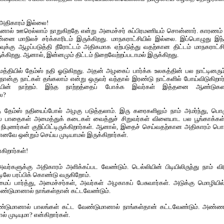
் அதிகாரம் இல்லை!
னால் ஊரெல்லாம் நாறுகிறதே என்று அமைச்சர் சுப்பிரமணியம் சொன்னார். காரணம் 
ன்னை மாநிலச் சர்க்காரிடம் இருக்கிறது. மாநகராட்சியில் இல்லை. இப்பொழுது இ
க்கு ஆழப்படுத்தி நீரோட்டம் அதிகமாக ஏற்படுத்து வதற்கான திட்டம் மாநகராட்சியி
ருக்கிறது. ஆனால், இன்னமும் திட்டம் நிறைவேற்றப்படாமல் இருக்கிறது.
்தியில் தேம்ஸ் நதி ஓடுகிறது. அதன் அழகைப் பார்க்க உலகத்தின் பல நாட்டினரும் 
ன்கு நாட்கள் தங்கலாம் என்று ஒருவர் வந்தால் இரண்டு நாட்களில் போய்விடுகிறார்
யின் நாற்றம். இந்த நாற்றத்தைப் போக்க இவர்கள் இத்தனை ஆண்டுகள
ை?
் தேம்ஸ் நதியைப்போல் அழகு படுத்தலாம். இரு கரைகளிலும் நாம் அமர்ந்து, 
் பாதைகள் அமைத்துக் கடைகள் வைத்துச் சிறுவர்கள் விளையாட பல பூங்காக்கள
புணர்கள் குறிப்பிட்டிருக்கிறார்கள். ஆனால், இதைச் செய்வதற்கான அதிகாரம் பெ
 எனவே ஒன்றும் செய்ய முடியாமல் இருக்கிறார்கள்.
கிறார்கள்!
ர்களுக்கு அதிகாரம் அளிக்கப்பட வேண்டும். டெல்லியின் பிடியிலிருந்து நாம் வ
டிலே பரப்பிக் கொண்டு வருகிறோம்.
ம்மைப் பார்த்து, அமைச்சர்கள், அவர்கள் அழகாகப் பேசுவார்கள். அடுக்கு மொழியில
ண்டுமானால் நாங்கள்தான் கட்டவேண்டும்.
ேண்டுமானால் பாலங்கள் கட்ட வேண்டுமானால் நாங்கள்தான் கட்டவேண்டும். அண்
ல் முடியுமா? என்கிறார்கள்.