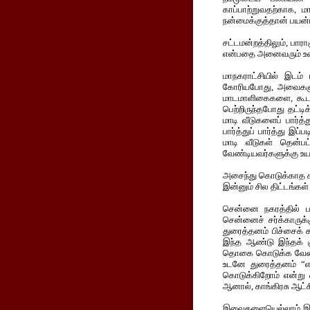
காப்பாற்றுவதற்காக,
நன்மைக்குத்தான் பயன்ப
சட்டமன்றத்திலும், பார
என்பதை அனைவரும் உண
மாநகராட்சியில் இடம்
கோரியபோது, அவைகளுக
மாடமாளிகைகளை, கூட கே
பெற்றிருந்தபோது தட்
மாடி வீடுகளைப் பார்
பார்த்துப் பார்த்து இ
மாடி வீடுகள் தென்ப
வேண்டியவர்களுக்கு உயர்
அசைந்து கொடுக்காத க
இன்னும் சில திட்டங்கள
சென்னை நகரத்தில் பஸ
சென்னைச் சர்க்காருக்
துரைத்தனம் பிச்சைக் 
இந்த ஆண்டு இந்தக் கு
தொகை கொடுக்க வேண்ட
உடனே துரைத்தனம் “என
கொடுக்கிறோம் என்று 
ஆனால், காங்கிரசு ஆட்
இவைகளையெல்லாம் இப்பட