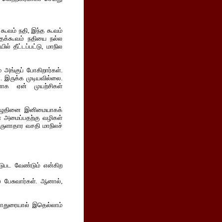
கூவம் நதி, இந்த கூவம்
ந்தக்கூவம் நதியை நல்ல
ல் தீட்டப்பட்டு, மாநில
அங்குப் போகிறார்கள்.
. இருக்க முடியவில்லை.
ாக ஏன் முயற்சிகள்
பொழுதினை இனிமையாகக்
் அமைப்பதற்கு வழிகள்
ாருளாதார வசதி மாநிலச்
ிடுபட வேண்டும் என்கிற
் பேசுவார்கள். ஆனால்,
ணாதுரையால் இதெல்லாம்