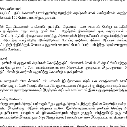
 சொன்னோம்!
ப்படிப்பட்ட திட்டங்களைச் சொல்லுகின்ற நேரத்தில் அவர்கள் கேலி செய்தார்கள். அதற்
அவர்கள் 150 பேர்களாக இருப்பதுதான்.
ில் தொழில்களைச் சர்க்காரே நடத்திட அதனால் நல்ல இலாபம் பெற்று வாழ்கின
 நடத்தக்கூடாது? என்று நான் கேட்ட நேரத்தில் நீங்கள்தான் ஒரு தொழிலைச் 
 கேட்டார். ஆட்டு மந்தைகளை வளர்த்து அவைகளின் இறைச்சியைப் பக்குவப்படுத்தி உல
அடைந்து வாழ்கிறதே ஆஸ்திரேலியா போன்ற நாடுகள், நீங்கள் அப்படிச் செய்
 நிதிமந்திரிக்குக் கோபம் வந்து ஊர் ஊராகப் போய், “பார், பார் இந்த அண்ணாது
ேலிப் பேசினார்.
ல்ல!
் நண்பர் வி.முனுசாமி அவர்கள் கொடுத்த திட்டங்களைக் கேலி பேசி அலட்சியப்படுத்
ைய தோழர்கள் 45 பேர், காங்கிரசுக்காரர்கள் அதைவிடக் குறைவாக இருப்பதுதான்
ிட்டங்கள் நிபுணர்கள் ஆராய்ந்து கொண்டு வருகிறார்கள்.
ை வசதிகள் கிடைக்காவிட்டால் மக்கள் இயற்கையை மீறிப் பல வசதிகளைச் செ
்டும். ஒரு நாட்டில் நிலவும் சில வசதிக் குறைவுகளை நீக்குவதற்கு விஞ்ஞானத்தைப் பயன
ுக்கான துரைத்தனமாகவும் இருக்கும். அப்படிச் செய்யாமல் இருப்பது துரைத்தனத்திற
் என்ற கேலியா?
க்கிறது என்றால் அதைப் பார்க்கும் சிறுவனுக்கு அதைப் பறித்துத் தின்ன வேண்டும் எ
்தில் இருக்கிறது. அந்தச் சிறுவன் உடனே இன்னொருவனைக் குனியச் செய்து அ
ுயற்சிப்பான். யாரும் உடன் இல்லையென்றால் சுற்றும் முற்றும் பார்த்துவிட்டு ஒரு 
டாத உயரத்தில் இருந்தாலும் அது அவனுக்குத் தேவையென்றால் இப்படிப்பட்ட காரியங்களில
களையெல்லாம் வாழ்க்கை வசதிகளுக்காகச் சர்க்கார் மேற்கொள்ள முன்வர வேண்டும். ந