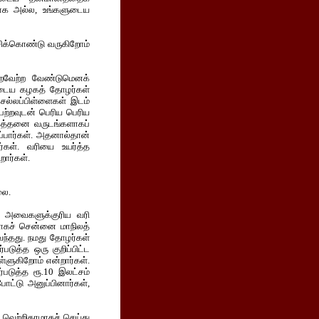
காக அல்ல, உங்களுடைய
சிக்கொண்டு வருகிறோம்
ிறைவேற்ற வேண்டுமெனக்
முடைய கழகத் தோழர்கள்
செல்லப்பிள்ளைகள் இடம்
ெற்றவுடன் பெரிய பெரிய
 இத்தனை வருடங்களாகப்
ுப்பார்கள். அதனால்தான்
்கள். வரியை உயர்த்த
றார்கள்.
லை.
ன. அவைகளுக்குரிய வரி
்காகச் சென்னை மாநிலத்
ந்தது. நமது தோழர்கள்
டுத்த ஒரு குறிப்பிட்ட
ளுகிறோம் என்றார்கள்.
படுத்த ரூ.10 இலட்சம்
ோட்டு அனுப்பினார்கள்,
 வெற்றிகரமாகச் செய்து