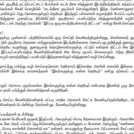
குடிநீர்த் தட்டுப்பாட்டைப் போக்கக் கடல் நீரை விஞ்ஞான இயந்திரத்திநால் சுத்தப்ப
அவர்கள் கேலி மொழியில் “கடல்நீரை குடிக்கச் சொல்லுகிறார் இந்த அண்ணாதுரை” 
ப்புகரிக்கும் அது அனைவருக்கும் தெரியும். இதற்குப் பல்கலைக் கழகத்தில் போய்ப் படிக
ஞ்ஞான முறைப்படி நீக்கிவிட்டுக் குடிநீராகப் பயன்படுத்த விஞ்ஞானத்தில் வழி
கேட்டால் அதற்கு அவர்கள் “இப்படி ஒரு பைத்தியக்காரத் திட்டமா” என்று கேலி செய்தா
க!
ுக்கு முன்னால் பத்திரிக்கையில் ஒரு செய்தி வெளிவந்திருக்கிறது. சென்னைத் துற
ிவிட்டுக் குடிநீராக அதனை மாற்றுவதற்கான இயந்திரங்களை அமைப்பது குறித்துத் துற
ெரிய வருகிறது. துறைமுகத் தொழிலாளர்களுக்கு மட்டும் என்றால் திட்டம் சில இலட்
ப்படிப்பயன்படுத்த வேண்டுமென்றால் சில கோடி ரூபாய் செலவாகும். அந்த நீரின
ாரமும் நகரத்திற்குப் பயன்படும் இத்தனைக்கும் விஞ்ஞானம் வழி செய்கிறது.
ந்து பார்த்து வழி செய்வதற்கான அதிகாரம் இம்மாநில அரசின் கையில் இல்லை
்ச்சி இல்லாத காரணத்தால் “இவர்களுக்கு என்ன தெரியும்” என்று நம்மைப் பார்த்
றும் அசகாய சூரர்களல்ல. இவர்களுக்கு என்ன தெரியும் என்பதை இரண்டு முழ நீளத்
ான் பார்த்துக் கொண்டுதான் வருகிறேன்.
 செய்ய வேண்டுமென்றால் எப்படி மாநில அரசைக் கேட்க வேண்டியிருக்கிறதோ, 
ென்றால் டெல்லிக்கு அவர்கள் ஓட வேண்டியிருக்கிறது.
ப்படித்தான் நடக்கிறது
தான பெரியவர் ஒருவர் இருப்பார். அவருக்குப் பொடி தேவையாக இருக்கும். அவராலே 
. உடனே அவர் பம்பரம் ஆடிக்கொண்டிருக்கும் தன்னுடைய பேரனை அழைத்து “கண்ணா, 
பொடி வாங்கிக் கொண்டு வா” என்றார். பையனுக்கு நேரடியாக அப்பாவைக் கேட்பதற
 போய் “அம்மா தாத்தாவிற்குப் பொடி வேண்டுமாம். ஓர் அணா அப்பாவிடம் வாங