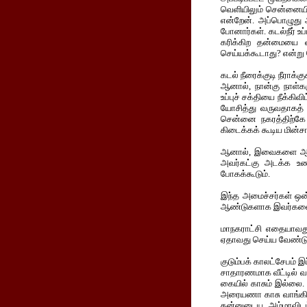
வெளியிலும் சென்னையின் 
என்றேன். அப்பொழுது 
போனார்கள். கடல்நீர் உ
கரிக்கிற தன்மையை வி
செய்யக்கூடாது? என்று 
கடல் நீரைக்குடி நீராக்கு
ஆனால், நான்கு நாள்கள
உப்புச் சக்தியை நீக்க
யோசித்து வருவதாகத் த
சென்னை நகரத்திற்கே இ
கிடைக்கக் கூடிய மின்ச
ஆனால், இவைகளை ஆராய்
அவர்கட்கு அடக்க உணர
போகக்கூடும்.
இந்த அமைச்சர்கள் ஒன்
ஆண்டுகளாக இவர்களை ந
மாநகராட்சி எதையாவது
ஏதாவது செய்ய வேண்டும
குடும்பக் காலட்சேபம் இ
சாதாரணமாக வீட்டில் வய
கையில் காசும் இல்லை
அரையணா காசு வாங்கி, 
தன்னுடைய அம்மாவிடம்