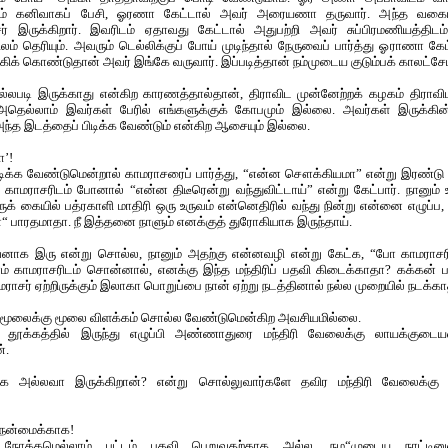
் கனிவாகப் பேசி, ஓரணா கேட்டால் அவர் அரையணா தருவார். அந்த வகைய
ர் இருக்கிறார். இவரிடம் ஏதாவது கேட்டால் அதுபற்றி அவர் சுப்பிரமணியத்திட
லம் தெரியும். அவரும் டெல்லிக்குப் போய் முடிந்தால் நேருவைப் பார்த்து ஓராணா
கிக் கொண்டுதான் அவர் இங்கே வருவார். இப்படித்தான் நம்முடைய குடும்பக் காலட்சேப
் நல்லபடி இருக்காது என்கிற காரணத்தால்தான், திராவிட முன்னேற்றக் கழகம் திராவ
. அதெல்லாம் இவர்கள் பேரில் எங்களுக்குக் கோபமும் இல்லை. அவர்கள் இருக்கின்
ந்த இடத்தைப் பிடிக்க வேண்டும் என்கிற ஆசையும் இல்லை.
ா’!
ிக்க வேண்டுமென்றால் காமராசரைப் பார்த்து, “என்ன சௌக்கியமா” என்று இரண்டு ம
 காமராசரிடம் போனால் “என்ன திடீரென்று வந்துவிட்டாய்” என்று கேட்பார். நானும
க் கையில் பத்ரகாளி மாதிரி ஒரு உருவம் என்னெதிரில் வந்து நின்று என்னை எழுப்ப, நா
“ பாரதமாதா. நீ இத்தனை நாளும் எனக்குத் துரோகியாக இருந்தாய்.
னாக இரு என்று சொல்ல, நானும் அதற்கு என்னவழி என்று கேட்க, “போ காமராசர
ாம் காமராசரிடம் சொன்னால், எனக்கு இந்த மந்திரிப் பதவி கிடைக்காதா? கக்கன் 
ாமராசர் ஏற்றிருக்கும் இலாகா பொறுப்பை நான் ஏற்று நடத்தினால் நல்ல முறையில் நடக்க
ி மூலைக்கு மூலை விளக்கம் சொல்ல வேண்டுமென்கிற அவசியமில்லை.
ைத் தூக்கத்தில் இருந்து எழுப்பி அண்ணாதுரை மந்திரி வேலைக்கு லாயக்குடை
்.
 அல்லவா இருக்கிறான்? என்று சொல்லுவார்களே தவிர மந்திரி வேலைக்கு 
 நன்மைக்காக!
நோக்கமெல்லாம் பட்டம் பதவி பெறுவதற்காக அல்ல. நம“முடைய நாட்டி