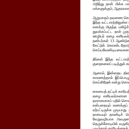
அறிந்து நான் மிக்க ம
மக்களுக்கும், ஆதரவாள
ஆறுமாதம் தவணை கொட
இந்த வட்டாரத்திலுள்ள
எனக்கு மிகுந்த மகிழ
துவக்கப்பட்ட நாள் மு
ஊழியர் ஏழை எளியவர்க
நண்பர்கள் 13 ஆண்டுக
கேட்டுக் கொண்டதோடு
செய்யவேண்டியவைகளைப் 
நீங்கள் இந்த வட்டாரத
குறைகளைப் படித்துக் க
ஆனால், இன்றைய தினம்
காரணத்தால் இப்பொழுத
செய்கிறேன் என்று சொன
கையைத் தட்டிக் காரியத
ஏழை எளியவர்களான தி
தாராளமாகப் பதில் சொ
என்பதையும் கணக்குப் 
ஏற்பட்டிருக்க முடியா
நாயையும் தாண்டிச் ச
வேறுவழியாக அவருடைய
தெருக்கோடியில் வருகி
முடிந்தால் காரியத்தைச்