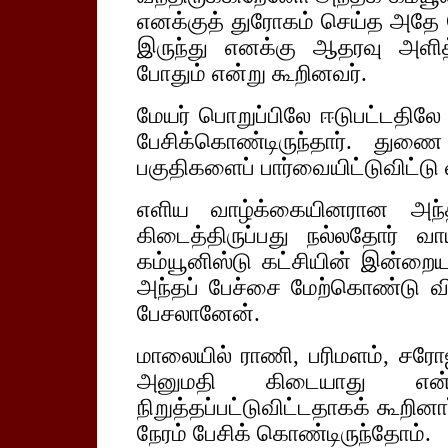
எனக்குத் துரோகம் செய்த அதே ந
இருந்து எனக்கு ஆதரவு அளித்
போதும் என்று கூறினவர்.
மேயர் பொறுப்பிலே ஈடுபட்டதிலே 
பேசிக்கொண்டிருந்தார். துண
பகுதிகளைப் பார்வையிட்டுவிட்ட
எளிய வாழ்க்கையினரான அந்
கிடைத்திருப்பது நல்லதோர் வ
கம்யூனிஸ்டு கட்சியின் இன்றைய 
அந்தப் பேச்சை மேற்கொண்டு வ
பேசலானேன்.
மாலையில் ராணி, பரிமளம், சரோஜா
அனுமதி கிடையாது என
நிறுத்தப்பட்டுவிட்டதாகக் கூறி
நேரம் பேசிக் கொண்டிருந்தோம்.