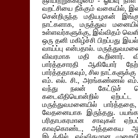
ஞாயிற்றுக்கிழமை - ஓய்வு நாள் 
வறட்சியை நீக்கும் வகையில், 
சென்றிருந்த மதியழகன் இங்கு
நாட்களாக, மருத்துவ மனையில்
உள்ளவர்களுக்கு, இவ்விதம் வெளி
ஒரு தனி மகிழ்ச்சி பிறப்பது இய
வாய்ப்பு என்பதால். மருத்துவமன
விவரமாக மதி கூறினார். 
பார்த்தசாரதி ஆகியோர் நே
பார்த்ததாகவும், சில நாட்களுக்கு ம
எம். எல். சி., அரங்கண்ணல் எம். 
வந்து நலன் கேட்டுச் செ
கடைவீதியொன்றில் ஏற்பட்ட
மருத்துவமனையில் பார்த்ததை,
வேதனையாக இருந்தது. பயங்கர
பரிதாபகரமான சாவுகள் ஏற்பட
காவுகொண்ட, அத்தகைய ஆப
இடத்தில், எவ்விதமான முறையி