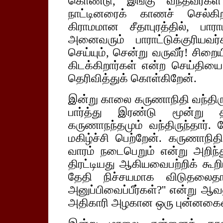
கொண்டு, இங்கு வந்தவர்கள்
நாட்டினரைக் காணச் செல்க
கிராமமான சீதாபுரத்தில், பாரா
அனைவரும் பாராட்டுக்குரியவர
செய்யும், சென்று வருவீர்! சிற
கிடக்கிறார்கள் என்ற செய்தியை 
தெரிவித்துக் கொள்கிறேன்.
இன்று காலை கருணாநிதி வந்திருந
பார்த்து இரண்டு மூன்று த
கருணாநந்தமும் வந்திருந்தார். 
மகிழ்ச்சி பெற்றேன். கருணாநி
வாரம் நடைபெறும் என்று அறிந்த
திரட்டியது ஆகியவைபற்றிக் கூறி
தேதி நிச்சயமாக விடுதலை
அனுப்பிவைப்பீர்கள்?'' என்று ஆ
அதிகாரி அழகான ஒரு புன்னகையை