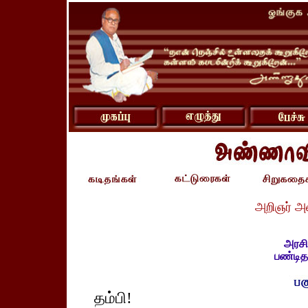
அறிஞர் அ
அரசிய
பண்டித 
தம்பி!