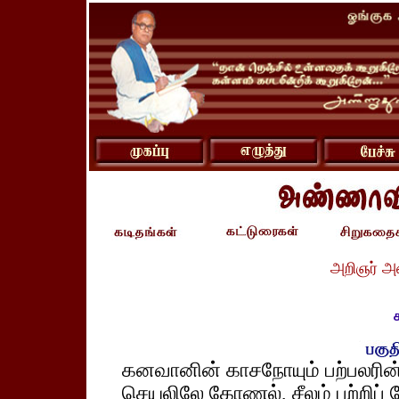
அறிஞர் அ
கனவானின் காசநோயும் பற்பலரின்
செயலிலே கோணல், சீலம் பற்றிப் பே