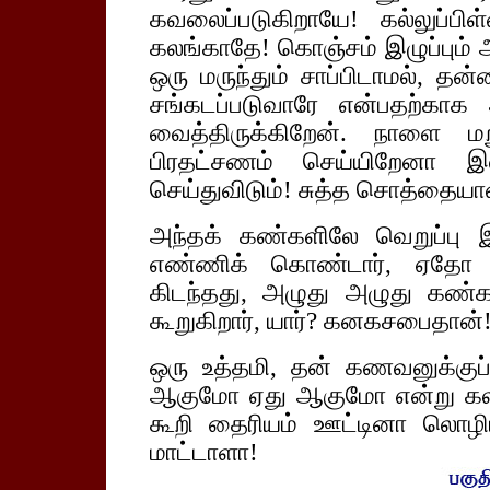
கவலைப்படுகிறாயே! கல்லுப்பி
கலங்காதே! கொஞ்சம் இழுப்பும் ஆ
ஒரு மருந்தும் சாப்பிடாமல், தன
சங்கடப்படுவாரே என்பதற்காக 
வைத்திருக்கிறேன். நாளை மற
பிரதட்சணம் செய்யிறேனா 
செய்துவிடும்! சுத்த சொத்தையான
அந்தக் கண்களிலே வெறுப்பு
எண்ணிக் கொண்டார், ஏதோ சாப
கிடந்தது, அழுது அழுது கண்
கூறுகிறார், யார்? கனகசபைதான்!
ஒரு உத்தமி, தன் கணவனுக்குப
ஆகுமோ ஏது ஆகுமோ என்று கல
கூறி தைரியம் ஊட்டினா லொழிய
மாட்டாளா!