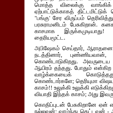
மொத்த விலைக்கு வாங்கிக்
ஏற்பாட்டுக்காகத் திட்டமிட்டு
"பங்கு' சேர விருப்பம் தெரிவித
பரசுராமனிடம் பேசுகிறான். கன
காசமாக இருக்கமுடியாது! என
தைரியமூட்ட.
அபிஷேகம் செய்தார், ஆராதனை ந
நடத்தினார், புண்ணியவான்
கொண்டாடுகிறது. அவருடைய 
ஆயிரம் தந்தது. போதும் என்கி
வாழ்க்கையைக் கொடுத்தது
கொண்டார்களே; தெரியுமா விஷயம
காசம்!! உலுக்கி உலுக்கி எடுக்க
வியாதி இந்தக் காசம்; அது இவரு
கொதிப்புடன் பேசுகிறானே ஏன் 
நல்லவன்; வாழ்ந்து கெட்டவன் -