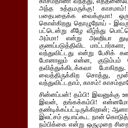
காசம்தானா வந்தது, எத்தனைய
அந்த உத்தமருக்கு! காசமாம்
பதைபதைக்க வைக்குமா! ஒரு க
கொள்கிறது தொழுநோய் - இவருக
பட்டென்று கீழே வீழ்ந்து பொட
அம்மா! என்று அலறியா துட
குணப்படுத்திவிட மாட்டார்களா,
வந்துவிட்டது என்று பேசிக்
போனாலும் என்ன, குடும்பம் 
தவித்துக்கிடக்கவா போகிறது
வைத்திருக்கிற சொத்து, மூ
வந்துவிட்டதாம், காசம்! காசம்
சின்னப்பன்! தம்பி! இவனுக்கு 
இவன், தங்கக்கம்பி! என்னமோ த
தண்டிக்கப்பட்டிருக்கிறான்; ஆ
இலட்சம் ரூபாய்கூட நான் கொடு
நம்பிக்கை என்று ஒருமுறை சிறை 