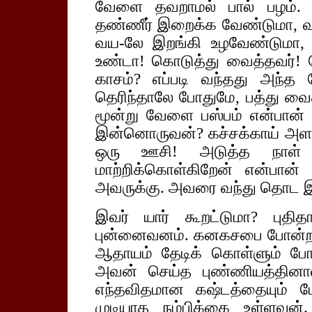
வேளை தவறாமல் பால் பழம். ஒ
தண்ணீர் இறைக்க வேண்டுமா, வண்
வய-லே இறங்கி உழவேண்டுமா,
உண்டா! கொடுத்து வைத்தவர்! 
காசம்? எப்படி வந்தது அந்த 
தெரிந்தாலே போதுமே, பத்து வைத்
மூன்று வேளை பஸ்பம் என்பான் 
இன்னொருவன்? கச்சக்காய் அள
ஒரு ஊசி! அடுத்த நாள் 
மாற்றிக்கொள்கிறேன் என்பான்
அவருக்கு. அவரை வந்து தொட இந
இவர் யார் கூறட்டுமா? புதித
புன்னைவனம். கனகசபை போன்ற பெ
ஆதாயம் தேடிக் கொள்ளும் போ
அவன் செய்த புண்ணியத்தினால
எந்தவிதமான கஷ்டத்தையும் போ
முடியாத நம்பிக்கை உள்ளவ