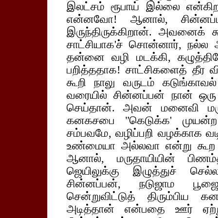
இலட்சம் ரூபாய் இல்லை என்கி
என்னவோ! ஆனால், சின்னப்
இருந்திருக்கிறான். அவனைக்
சாட்சியாக'ச் சொன்னார், நல்ல
தன்னை வழி மடக்கி, கழுத்தில
பறித்ததாக! சாட்சிகளைத் தீர விச
கூறி நாலு வருடம் கடுங்காவல
வரையில் சின்னப்பன் நான் ஒரு
செய்தான். அவன் மனைவி மர
கனகசபை "கெடுக்க' முயன்ற ப
சம்பவமே, வழிப்பறி வழக்காக வ
உண்மையா அல்லவா என்று கூற ஒ
ஆனால், மருதாயியின் பிணம்த
ஜெயிலுக்கு இழுத்துச் செல
சின்னப்பன், நடுஜாம பூஜைக
சென்றுவிட்டுத் திரும்பி
அடித்தான் என்பதை ஊர் ஏற்ற