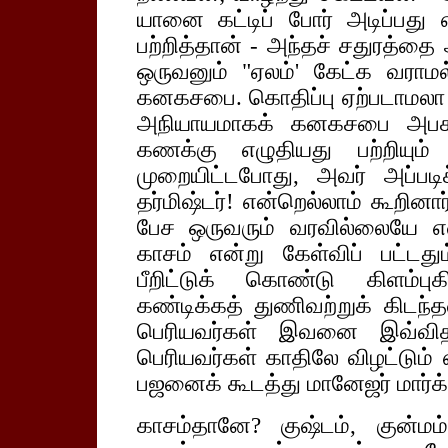
யானை கட்டிப் போர் அடிப்பது எ
பற்றித்தான் - அந்தச் சதுரத்
ஒருவனும் "ஏலம்' கேட்க வராமல்
கனகசபை. கொதிப்பு ஏற்படாமலா 
அநியாயமாகக் கனகசபை அபகரித்
கணக்கு எழுதியது பற்றியும
முறையிட்டபோது, அவர் அப்படி
தர்மிஷ்டர்! என்றெல்லாம் கூறினா
பேச ஒருவரும் வரவில்லையே என
காசம் என்று கேள்விப் பட்டதும
பீறிட்டுக் கொண்டு கிளம்ப
கண்டிக்கத் துணிவற்றுக் கிடந்த
பெரியவர்கள் இவனை இவ்வித
பெரியவர்கள் காதிலே விழட்டும் 
பஜனைக் கூடத்து மானேஜர் மார்க்க 
காசம்தானே? குஷ்டம், குன்மம