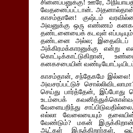
சின்னப்பனுக்கு! ஊரே, அநியாயத
வேதனைப்பட்டான். அதனால்தான் 
காசம்தானே! குஷ்டம் வரவில்
அவனுக்கு ஒரு எண்ணம் கனகச
தண்டனையைக் கடவுள் எப்படியும்
தண்டனை அல்ல; இதைவிடப் 
அக்கிரமக்காரனுக்கு என்று 
கொட்டிக்காட்டுகிறான், உண
கனகசபையின் வண்டியோட்டியிடம
காசம்தான், சந்தேகமே இல்லை! 
அவசரப்பட்டுச் சொல்லிவிடலா
செய்து பார்த்தேன், இப்போது த
உடம்பைக் கவனித்துக்கொள
வேளையறிந்து சாப்பிடுவதில்ல
எல்லா வேலையையும் தலையின்
வேண்டும்? மகன் இருக்கிறா
ஆட்கள் இருக்கிறார்கள், ஓய