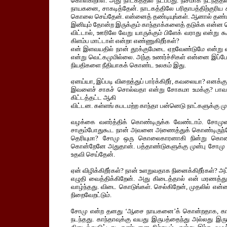
கொள்கிறாள். அது நாடகத்தில் நடப்பது. நிசமாக நடந
நாயகனை, சாகடித்தேன். நாடகத்திலே பரிதாபத்திற்குரிய 
கொலை செய்தேன். என்னைத் தண்டியுங்கள். ஆனால் தண்டிப்
இனியும் தோன்ற இருக்கும் காந்தாக்களைத் தடுக்க என்ன செ
விட்டால், ஊரிலே வேறு யாருக்கும் பிளேக் வராது என்று 
கிளம்ப மாட்டாள் என்றா எண்ணுகிறீர்கள்?
என் இளவயதில் நான் தூக்குமேடை ஏறவேண்டுமே என்று எனக
என்று வெட்கமுமில்லை. அந்த உணர்ச்சிகள் என்னை இப்பே
நியதிகளை நீதியாகக் கொண்ட உலகம் இது.
ஏனய்யா, இப்படி விறைத்துப் பார்க்கிறீர், கவலையா? 
இவளைச் சாகச் சொல்வதா என்று சோகமா உமக்கு? பாவம்!
கிட்டத்தட்ட ஆகி
விட்டன. கள்ளங் கபடமற்ற காந்தா பன்னெடு நாட்களுக்கு முன
வழக்கை வளர்த்திக் கொண்டிருக்க வேண்டாம். சோமு
சாகும்போதுகூட நான் அவனை அணைத்துக் கொண்டிருந்தேன
தெரியுமா? சோமு ஒரு கொலைகாரனாகி நின்று கொண
கொன்றேனே அதுதான். பத்தாண்டுகளுக்கு முன்பு சோம
உதவி செய்தேன்.
ஏன் விழிக்கிறீர்கள்? நான் உளறுவதாக நினைக்கிறீர்கள்?
எழுதி வைத்திக்கிறேன். அது கிடைத்தால் என் மரணத்துக்க
வாழ்ந்தது. விடை கொடுங்கள். செல்கிறேன், முதலில் என்
நிறைவேறட்டும்.
சோமு என்ற தனது ‘ஆசை நாயகனை’க் கொன்றதாக, காந்த
நடந்தது. காந்தாவுக்கு வயது இருபத்தைந்து அல்லது இ