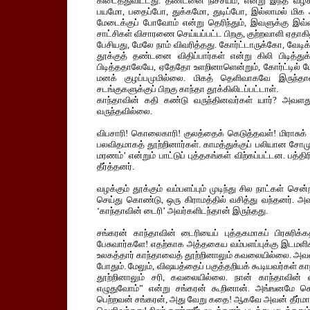
கிடைத்துவிட்டது. தண்டனை நிச்சயம், என்று இந்த வழக்
பயமோ, பதைப்போ, துக்கமோ, துடிப்போ, இல்லாமல் மி
மேடைக்குப் போவோம் என்று தெரிந்தும், இவளுக்கு இவ
சாட்சிகள் விசாரணை செய்யப்பட்ட பிறகு, குற்றவாளி ஏதாகில
பேசியது, மேலே நாம் விவரித்தது. கோர்ட்டாருக்கோ, வே
தூக்குத் தண்டனை விதிப்பார்கள் என்று கிலி பிடித்து
பிடித்ததாலேயே, ஏதேதோ உளறினாளென்றும், கோர்ட்டில் 
மனக் குழப்பமுமில்லை. மிகத் தெளிவாகவே இருந்தாள
சடங்குகளுக்குப் பிறகு காந்தா தூக்கிலிடப்பட்டாள்.
காந்தாவின் கதி கண்டு வருந்தினவர்கள் யார்? அவளத
வருந்தவில்லை.
விபசாரி! கொலைகாரி! குலத்தைக் கெடுத்தவள்! மிராசுக
பலவிதமாகத் தூற்றினார்கள். காமத்துக்குப் பலியான சோம
மரணம்’ என்றும் பாட்டுப் புத்தகங்கள் விற்கப்பட்டன. பத்
தீர்த்தனர்.
வழக்கும் தூக்கும் வம்பளப்பும் முடிந்து சில நாட்கள் 
செய்து கொண்டு, ஒரு கிராமத்தில் வசித்து வந்தனர். அவ
‘காந்தாவின் டைரி’ அவர்களிடந்தான் இருந்தது.
சங்கரன் காந்தாவின் டைரியைப் புத்தகமாகப் பிரசுரிக்கத
பேசுவார்களே! எதற்காக அத்தகைய வம்பளப்புக்கு இடமளிக்க
உலகத்தார் காந்தாவைத் தூற்றினாலும் கவலையில்லை. அவளத
போதும். மேலும், விஷயத்தைப் பகுத்தறியக் கூடியவர்கள் காந
தூற்றினாலும் சரி, கவலையில்லை. நான் காந்தாவின் டை
எழுதுவோம்” என்று சங்கரன் கூறினான். அங்ஙனமே செ
பெற்றவன் சங்கரன், அது வேறு கதை! ஆகவே அவன் தீர்மானி