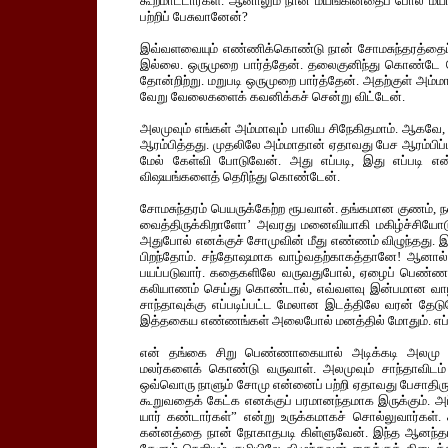
கூறமாட்டார்கள். ஆனாலும் நான் மயங்கினதைப் போல மய
பற்றிப் பேசுவானேன்?
இவ்வளவையும் எண்ணிக்கொண்டு நான் சோமசுந்தரத்தைப் 
இல்லை. ஒருமுறை பார்த்தேன். தலைகுனிந்து கொண்டே 
தோன்றிற்று. மறுபடி ஒருமுறை பார்த்தேன். அதற்குள் அம
வேறு வேலைகளைக் கவனிக்கச் சென்று விட்டேன்.
அலமுவும் எங்கள் அம்மாவும் பாலிய சிநேகிதமாம். ஆகவே, அ
ஆரம்பித்தது. முதலிலே அம்மாதான் ஏதாவது பேச ஆரம்பிப்ப
மேல் கேள்வி போடுவேன். அது எப்படி, இது எப்படி என்ற
விஷயங்களைத் தெரிந்து கொண்டேன்.
சோமசுந்தரம் பெயருக்கேற்ற ரூபவான். தங்கமான குணம், ந
வைத்திருக்கிறாளோ’ அவரது மனைவியாகி மகிழ்ச்சியோடு
அதுபோல் எனக்குச் சோமுவின் மீது எண்ணம் விழுந்தது. 
பிறந்தோம். சந்தோஷமாக வாழ்வதற்காகத்தானே! ஆனால்
பயப்படுவார். கதைகளிலே வருவதுபோல், ஏழைப் பெண்ணா
கலியாணம் செய்து கொண்டால், எவ்வளவு இன்பமான வாழ்வ
சாந்தாவுக்கு எப்படிப்பட்ட மேலான இடத்திலே வரன் தேடுவ
இத்தகைய எண்ணங்கள் அலைபோல் மனத்தில் மோதும். எப்ப
என் தங்கை சிறு பெண்ணாகையால் அடிக்கடி அலமு அத்
மலர்களைக் கொண்டு வருவாள். அலமுவும் சாந்தாவிடம்
ஒவ்வொரு நாளும் சோமு என்னைப் பற்றி ஏதாவது பேசாதிருப்
கூறுவதைக் கேட்க எனக்குப் பரமானந்தமாக இருக்கும். அப
யார் கண்டார்கள்” என்று உருக்கமாகச் சொல்லுவார்கள். 
கன்னத்தை நான் நோகாதபடி கிள்ளுவேன். இந்த ஆனந்தம் 