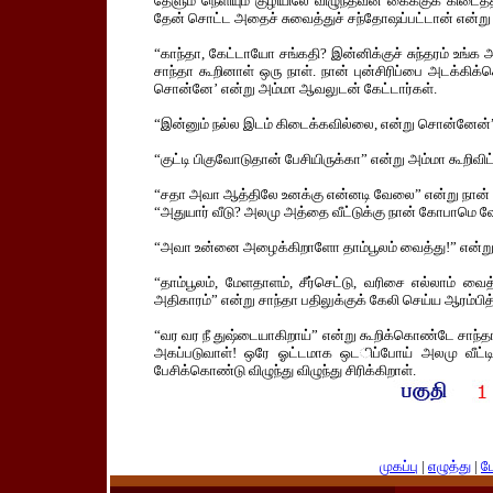
தேளும் நெளியும் குழியிலே விழுந்தவன் கைக்குக் கிடைத்த
தேன் சொட்ட அதைச் சுவைத்துச் சந்தோஷப்பட்டான் என்ற
“காந்தா, கேட்டாயோ சங்கதி? இன்னிக்குச் சுந்தரம் உங்
சாந்தா கூறினாள் ஒரு நாள். நான் புன்சிரிப்பை அடக்கிக
சொன்னே’ என்று அம்மா ஆவலுடன் கேட்டார்கள்.
“இன்னும் நல்ல இடம் கிடைக்கவில்லை, என்று சொன்னேன்”
“குட்டி பிகுவோடுதான் பேசியிருக்கா” என்று அம்மா கூறிவிட
“சதா அவா ஆத்திலே உனக்கு என்னடி வேலை” என்று நான் 
“அதுயார் வீடு? அலமு அத்தை வீட்டுக்கு நான் கோபாமெ வே
“அவா உன்னை அழைக்கிறாளோ தாம்பூலம் வைத்து!” என்று 
“தாம்பூலம், மேளதாளம், சீர்செட்டு, வரிசை எல்லாம்
அதிகாரம்” என்று சாந்தா பதிலுக்குக் கேலி செய்ய ஆரம்பித
“வர வர நீ துஷ்டையாகிறாய்” என்று கூறிக்கொண்டே சாந்த
அகப்படுவாள்! ஒரே ஓட்டமாக ஒடிப்போய் அலமு வீட்டில
பேசிக்கொண்டு விழுந்து விழுந்து சிரிக்கிறாள்.
முகப்பு
|
எழுத்து
|
பே