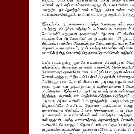
தளும்ப, அப்பாவை நோக்கினேன். அவர் மனம் வேதனை
கொண்டதால் அப்பா கம்மலான குரலுடன், ‘பாவி கிளியை வளர
மனத்தில் ஓர் ஆனந்தம் உண்டாயிற்று. அப்பா என்ன கஷ
கலியாணம் செய்துவிட மாட்டார்கள் என்று தைரியம் பிறந்தத
இப்படிப்பட்ட நாடகங்களைப் பார்த்த பிறகாவது நம்ம 
முடிந்தது. வீட்டுக்கு வந்தோம். அம்மாவிடம் கதை
செய்வான்? எத்தனை நாளைக்குச் சீதாவை வீட்டிலேயே 
கட்டித்தானே தீர வேண்டும்’ என்று கூறினாள். “சீ! முட்
விட்டாள். எனக்கோ அப்பாவுக்கும் அம்மாவுக்கும் நடந்த
கிழவன் வருவதாகவும், நான் பயந்து கொண்டு அப்பாவிட
வாசலில் நின்று கொண்டு தெருவை நோக்கினேன். எதிர்வீட்ட
நெடு நாட்களுக்கு முன்பே கல்கத்தா சென்றிருந்த அல
எதிர்வீட்டை விலைக்கு வாங்கிக் கொண்டு, அதில் குடிய
பிள்ளைக்குத் தலைசீவிச் சடை போட்டுப் பொழுது போக்
கொண்டிருந்தபடி சிறிய அம்பியல்ல! அலமுவின் பிள்ளைதான
அளித்தது. நான் தொட்டு விளையாட முடியாத பருவம், என்
சுந்தர ரூபன் வர முடியாது என்று கூறினேனல்லவா! அவன
பார்த்தேனோ இல்லையோ, ஒரே தாவாகத் தாவி என் நெஞ்சில
இருந்தது. ஆனால், என் நெஞ்சிலே சித்திரம் பதிந்துவிட்
அடிக்கடி அம்மா என்னிடம் கூறுவதுண்டு. அலமுவுக்கு ஐசு
இருக்கட்டுமே அவளிடம், அதனால் நமக்கென்ன என்று 
எனக்கென்ன தெரியும். அந்தச் செல்வத்தை நான் பெற 
நாடகத்தால் பல எண்ணங்கள் என் மனத்திலே உதித்தன.
என்பதுதான். அதே எண்ணத்தை அணைத்துக் கொண்டுதா
கண்களில் சோமசுந்தரம் தென்பட்டால், எனக்கு எப்படியிருக
வருகையில், கமகமவென வாசனை வீசினால் நாக்கில் நீர