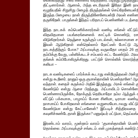
வெளிவந்தது! சிலர் கண்ணீர் வடித்தனர். படித்து முடித்த
திட்டினார்கள். ஆனால், அந்த டைரிதான் இதோ இனி நான்
எழுதியதில் சிறுசிறு பிழைத் திருத்தங்கள் செய்தேனேயன்
இருந்த பிழையை நான் திருத்தினேனேயன்றி அவள் எண்ணத
தருகிறேன். பாருங்கள் இந்தப் பரிதாபப் பெண்ணின் படத்தை
இந்த நாடகக் கம்பெனிக்காரர்கள் வண்டி எங்கள் வீட்டு
விதவிதமான பயங்கரங்களைக் காட்டிக் கொண்டு, ரக
விடுகிறார்கள். நெஞ்சை உருக்கும் பாடல்கள், உல்லாசமான சம
இவள் ஆடுகிறாள் என்றெல்லாம் நோட்டீஸ் போட்டு ஆ
நாடகத்திற்குப் போக? அப்பாவுக்கு வருவதோ மாதம் 26
தம்பிக்கு வேறு, பள்ளிக்கூடச் சம்பளம் கட்ட வேண்டும். அவ
தங்கக் கம்பிபோலிருக்கிறது. பாட்டுச் சொல்லிக் கொடு
கலியா –
நாடக வண்டிகளைப் பார்க்கக் கூடாது என்றிருந்தவள் அன்ற
என்று கூறினர். நானும் ஒரு குமாஸ்தாவின் பெண்தானே! ஆக
வந்தாள். கதைச் சுருக்கம் அதில் இருந்தது. அசல் எங்கள்
வேண்டும் என்று ஆசை பிறந்தது. அப்பாவிடம் சொன்னே
பெண்ணாயிருக்கே, நோக்குத் தெரியாதோ நம்ம ஆத்துக் கஷ்
வீட்டுப் பக்கமாக, பாழாய்ப் போன சினிமா, டிராமா வண்டி
நாசமாய்ப் போகிறவாள் எங்களை வறுமையோடாவது விட்ட
வேண்டுமா என்று கேட்பானேன்? இப்படிச் சித்திரவத
கவுனிச்சுண்டேதான் இருக்கா? மனுஷ்யர் மட்டுமா, தெய்வங்
இரண்டாம் வாரம், மூன்றாம் வாரம் ‘குமாஸ்தாவின் பெ
தொல்லை. அப்பாவுக்குச் சங்கடம். என் முகத்தைக் கண்டு 