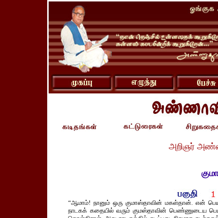
அறிஞர் அண்ண
கும
“ஆமாம்! நானும் ஒரு குமாஸ்தாவின் மகள்தான். என் பெயர்
நாடகக் கதையில் வரும் குமஸ்தாவின் பெண்ணுடைய பெய