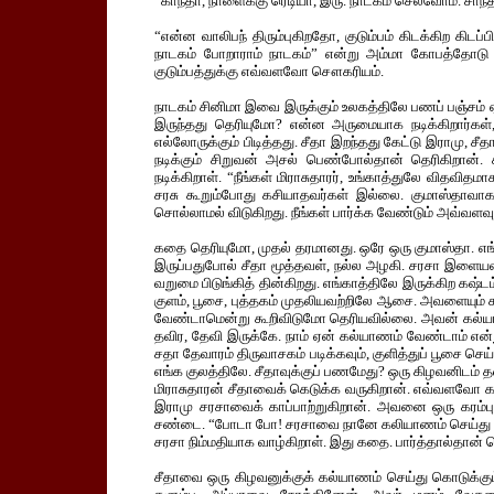
“காந்தா, நாளைக்கு ரெடியா, இரு. நாடகம் செல்வோம். சாந்த
“என்ன வாலிபந் திரும்புகிறதோ, குடும்பம் கிடக்கிற கி
நாடகம் போறாராம் நாடகம்” என்று அம்மா கோபத்தோடு 
குடும்பத்துக்கு எவ்வளவோ சௌகரியம்.
நாடகம் சினிமா இவை இருக்கும் உலகத்திலே பணப் பஞ்சம்
இருந்தது தெரியுமோ? என்ன அருமையாக நடிக்கிறார்கள்,
எல்லோருக்கும் பிடித்தது. சீதா இறந்தது கேட்டு இராமு, சீ
நடிக்கும் சிறுவன் அசல் பெண்போல்தான் தெரிகிறான்
நடிக்கிறாள். “நீங்கள் மிராசுதாரர், உங்காத்துலே விதவிதம
சரசு கூறும்போது கசியாதவர்கள் இல்லை. குமாஸ்தாவாக 
சொல்லாமல் விடுகிறது. நீங்கள் பார்க்க வேண்டும் அவ்வளவ
கதை தெரியுமோ, முதல் தரமானது. ஒரே ஒரு குமாஸ்தா. எங
இருப்பதுபோல் சீதா மூத்தவள், நல்ல அழகி. சரசா இளையவ
வறுமை பிடுங்கித் தின்கிறது. எங்காத்திலே இருக்கிற கஷ
குளம், பூசை, புத்தகம் முதலியவற்றிலே ஆசை. அவளையும்
வேண்டாமென்று கூறிவிடுமோ தெரியவில்லை. அவன் கல்யாணம
தவிர, தேவி இருக்கே. நாம் ஏன் கல்யாணம் வேண்டாம் என்
சதா தேவாரம் திருவாசகம் படிக்கவும், குளித்துப் பூசை ச
எங்க குலத்திலே. சீதாவுக்குப் பணமேது? ஒரு கிழவனிடம் தள
மிராசுதாரன் சீதாவைக் கெடுக்க வருகிறான். எவ்வளவோ கஷ
இராமு சரசாவைக் காப்பாற்றுகிறான். அவனை ஒரு கரம்பு
சண்டை. “போடா போ! சரசாவை நானே கலியாணம் செய்து கெ
சரசா நிம்மதியாக வாழ்கிறாள். இது கதை. பார்த்தால்தான் தெ
சீதாவை ஒரு கிழவனுக்குக் கல்யாணம் செய்து கொடுக்கும்