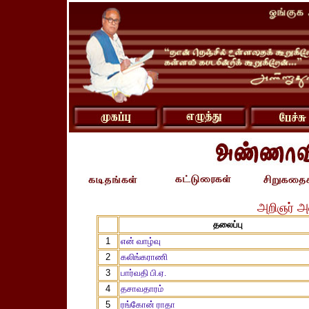
அறிஞர் அ
தலைப்பு
1
என் வாழ்வு
2
கலிங்கராணி
3
பார்வதி பி.ஏ.
4
தசாவதாரம்
5
ரங்கோன் ராதா