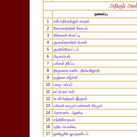
அறிஞர் அண
தலைப்பு
1
கபோதிபுரத்துக் காதல்
2
கோமளத்தின் கோபம்
3
சிங்களச் சீமாட்டி
4
குமாஸ்தாவின் பெண்
5
குமரிக்கோட்டம்
6
பிடிசாம்பல்
7
மக்கள் தீர்ப்பு
8
திருமலை கண்ட திவ்யஜோதி
9
தஞ்சை வீழ்ச்சி
10
பவழ பஸ்பம்
11
எட்டு நாட்கள்
12
உடன்பிறந்தார் இருவர்
13
மக்கள் கரமும் மன்னன் சிரமும்
14
அரசாண்ட ஆண்டி
15
சந்திரோதயம்
16
புதிய பொலிவு
17
ஒளியூரில் ஓமகுண்டம்