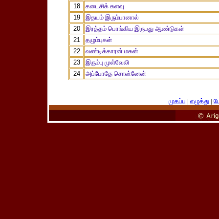
18
கடைசிக் களவு
19
இதயம் இரும்பானால்
20
இரத்தம் பொங்கிய இருபது ஆண்டுகள்
21
தழும்புகள்
22
வண்டிக்காரன் மகன்
23
இரும்பு முள்வேலி
24
அப்போதே சொன்னேன்
முகப்பு
|
எழுத்து
|
பே