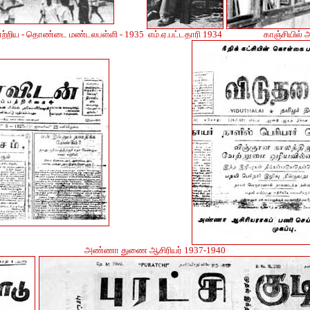
்றிய - தொண்டை மண்டலபள்ளி - 1935
எம்.ஏ.பட்டதாரி 1934
காஞ்சியில்
அண்ணா துணை ஆசிரியர் 1937-1940