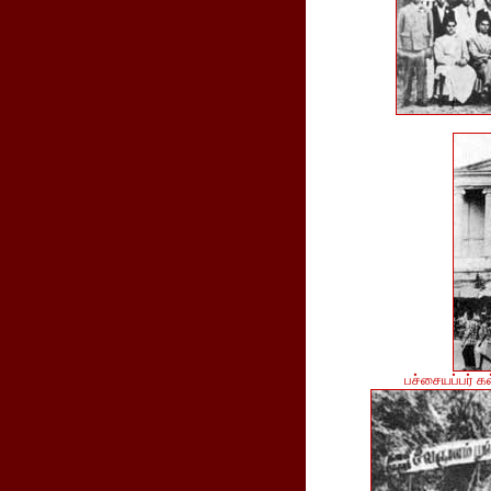
பச்சையப்பர் க