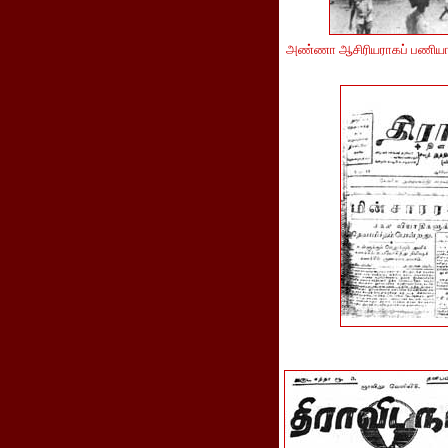
அண்ணா ஆசிரியராகப் பணியாற