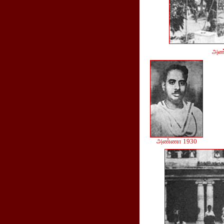
அண்
அண்ணா 1930