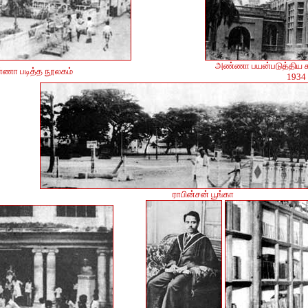
அண்ணா பயன்படுத்திய க
ணா படித்த நூலகம்
1934
ராபின்சன் பூங்கா