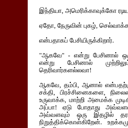
இந்தியா, அமெரிக்காவுக்கோ ரμ
ஏதோ, நேருவின் புகழ், செல்வாக
என்பதாகப் பேசியிருக்கிறார்.
"ஆகவே'' - என்று பேசினால் ஒ
என்று பேசினால் முற்றில
தெரிவார்களல்லவா!
ஆகவே, தம்பி, ஆனால் என்பதற்
சக்தி, பிரச்சினைகளை, நிலைம
உருவாக்க, மாற்றி அமைக்க முடிக
அப்பா! ஏடு போதாது அவ்வள
அவ்வளவும் ஒரு இதழில் த
நிறுத்திக்கொள்கிறேன். உறக்