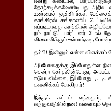
என்று கண்டால், பார்ப்பனரு
தோற்கடிக்கவேண்டியது அறிவுட
உண்மைச் சூத்திரர்கள் பேச்சை
காங்கிரஸ் கங்காணிப் பெட்டியில
எப்படியாவது காங்கிரஸ் அழியவேண
நம் நாட்டுப் பார்ப்பனர் போ
விளைவிக்கும் உள்மாந்தை போன்ற
தம்பி! இன்னும் என்ன விளக்கம் 
அப்போதைக்கு இப்போதுள்ள நிலை
சென்ற தேர்தலின்போது, அபேட்சக
ஈடுபடவில்லை, இப்போது டி. டி.
கவனிக்கப் போகிறார்!
இந்தக் கட்டம் வந்ததும், ம
வந்துவிடுகின்றன! வளைவும் நெள