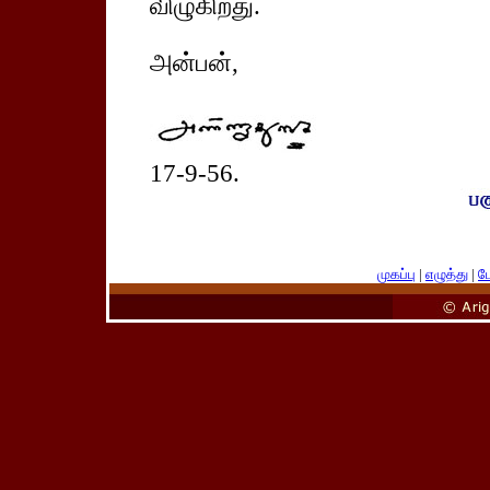
விழுகிறது.
அன்பன்,
17-9-56.
முகப்பு
|
எழுத்து
|
பே