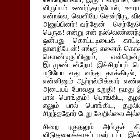
விருப்பம் உணர்ந்தாற்போல், ஊர
என்றல்ல, வெளியே சென்றிரு, விள
அனுப்பினர்! வந்தேன் - செந்தே
பெருக! என்று என் நல்லெண்ணந்த
ஒன்பது கொட்டடியைக் காட்
நானறியேன்! எங்கு எனைக் கொண
கொண்டிருப்பினும், என்றெ
இடமுண்டன்றோ! இச்சிறப்புப் ப
பழியோ எது வந்து தாக்கிடில்
என்னினும் ஆற்றல்மிக்கார் எண
அடையப் போவது உறுதி! நமது இ
பால் பொங்கும்! பொங்கிட, தழல
எனும் பால் பொங்கிட, தழலில
சிறந்ததோர் பேறு வேறில்லை அல்
சிறை புகுதலும் அங்குச் சீ
விடுதலைக்காகப் பலர் பட்ட இன்னல