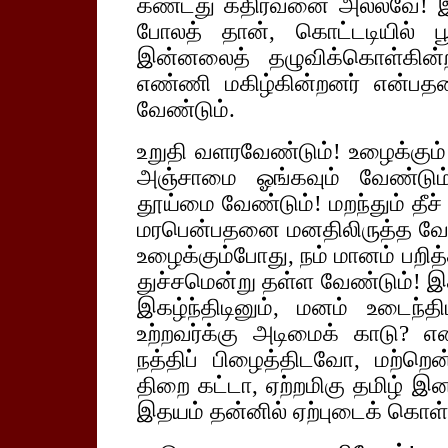
கண்டது கதிரவனை அல்லவே! இர
போலத் தான், கொட்டடியில் ப
இன்னலைத் தழுவிக்கொள்கின்ற
எண்ணி மகிழ்கின்றனர் என்பத
வேண்டும்.
உறுதி வளரவேண்டும்! உழைக்கும
அஞ்சாமை ஓங்கவும் வேண்டும
தூய்மை வேண்டும்! மறந்தும் தீச
மரபென்பதனை மனதிலிருத்த வேண
உழைக்கும்போது, நம் மானம் பறி
துச்சமென்று தள்ள வேண்டும்! இச்ச
இகழ்ந்திடினும், மனம் உடைந்
உற்றவர்க்கு அடிமைக் காடு? என
நத்திப் பிழைத்திடவோ, மற்றென்
திறை கட்டா, ஏற்றமிகு தமிழ் 
இதயம் தன்னில் ஏற்புடைக் கொ