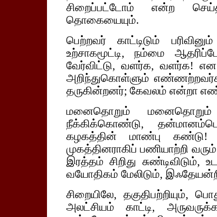
சிறைப்பட்டோம் என்ற செய்
தொகையையும்.
பெற்றவர் காட்டிடும் பரிவினு
உற்சாகமூட்டி, நம்மை ஆதரிப
வேர்விட்டு, வளர்க, வளர்க! எ
அறிந்துகொள்ளும் எண்ணற்றவர்
தருகின்றனர்; கேவலம் என்றா எண
மனைதொறும் மனைதொறும் 
நீக்கிக்கொண்டு, தன்மானம்
கழகத்தின் மாண்பு கண்டு!
முகத்தினராகிப் பணியாற்றி வரும்
இரத்தம் சிறிது சுண்டிவிடும், 
வயோதிகம் மேலிடும், இஃதேயன்ற
சிறையிலே, தகுதிபற்றியும், பொ
அலட்சியம் காட்டி, அருவருக