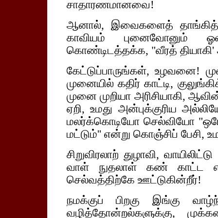
சாதாரணமானவை!
ஆனால், இவைகளைத் தாங்கித் த
காவியம் புனைவோனும் ஓவ
கொண்டிடத்தக்க, "வீரத் தியாகி'
கேட்டுப்பாருங்கள், உழவனை! மு
முனையில் கதிர் காட்டி, குலுங்கிக
முனை முறியா அரிசியாகி, ஆவின்
ஏறி, உமது அன்புக்குரிய அல்ல
மலர்க்கொடியோ செல்வியோ "ஒர
மட்டும்'' என்று கொஞ்சிப் பேசி, 
சிறுவிரலாற் துழாவி, வாயிலிட்ட
வாள் நுதலாள் கண் காட்ட எடு
செல்வத்திற்கே ஊட்டுகின்றீர்!
நமக்குப் பிறகு இங்கு வாழ்ந
வழித்தோன்றல்களுக்கு, முக்க