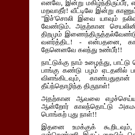
எனவே, இன்று மகிழ்ந்திருப்பீர்
மறவாதீர்! வீட்டிலே இன்று காணு
"இச்'சொலி இவை யாவும் நலிவ
வேண்டும். அதற்கான செயலினி
திறமும் இணைந்திருத்தல்வேண்ட
வளர்த்திட! - என்பதனை, கா
தேனெனவே கலந்து உண்பீர்!!
நாட்டுக்கு நாம் உழைத்து, பாட்டு
பாங்கு கண்டு பழம் ஏடதனில் பார்
விளங்கிடவும், காண்பதுதான்
தீய்ந்தொழிந்த திருநாள்!
அதற்கான ஆவலை எழச்செய்ய 
ஆன்றோர் காலந்தொட்டு அகமக
பொங்கற் புது நாள்!!
இதனை உமக்குக் கூறிடவும
என்றெண்ணி, இருட்டறையில், கொட