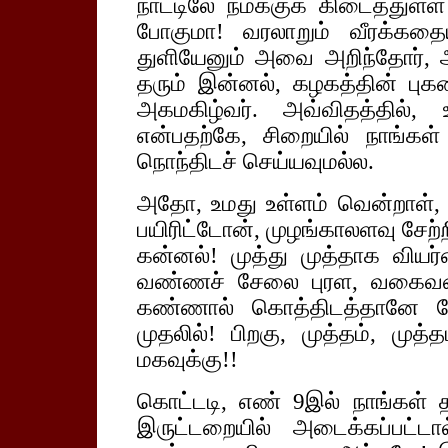
நாட்டிலே நமக்குக் கிடைத்துள்ள 
போகுமா! வரலாறும் வீரக்கத
துளியேனும் அவை அறிந்தோர்,
தரும் இன்னல், கழகத்தின் புக
அகமகிழ்வர். அவ்விதத்தில், உ
என்பதற்கே, சிறையில் நாங்கள
நொந்திடச் செய்யவுமல்ல.
அதோ, உமது உள்ளம் வென்றாள், க
பயிரிட்டோன், முழங்காலளவு சேற
கன்னல்! முத்து முத்தாக வியர்வ
வண்ணச் சேலை புரள, வகைவகைய
கண்ணால் கொத்திடத்தானே பே
முதலில்! பிறகு, முத்தம், முத்
மகவுக்கு!!
கொட்டடி, எண் 9இல் நாங்கள் 
இருட்டறையில் அடைக்கப்பட்ட