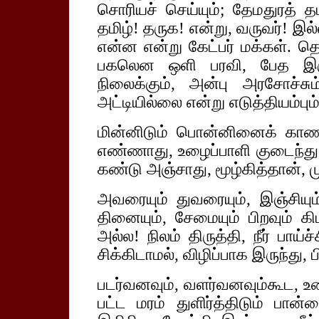
சொரியச் செய்யும்; தேமதுரத் 
தமிழ்! தருக! என்று, வருவர்! இ
என்ன என்று கேட்பர் மக்கள். த
பகலென ஒளி பரவி, பேத இரு
நிலைக்கும், அன்பு அரசோச்ச
அட்டியில்லை என்று எடுத்தியம்பும
மின்னிடும் பொன்னினைக் காண, 
எண்ணாது, உழைப்பாளி குடைந்து ச
கண்டு அஞ்சாது, மூழ்கித்தான், 
அவரையும் துவரையும், இஞ்சியும
தினையும், சேமையும் பிறவும் கி
அல்ல! நிலம் திருத்தி, நீர் பாய்
சிக்கிடாமல், விழிப்பாக இருந்து,
படர்வனவும், வளர்வனவும்கூட, உ
பட்ட மரம் துளிர்த்திடும் பான