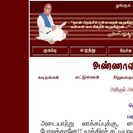
அறிஞர் அ
கெ
அடையாற்று லாக்கப்புக்கு
போலத்தானே!! மூத்திரச் சட்டியாவ