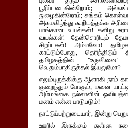
புலவர் தரும் சொல்லோவியத
பூரிப்படைகின்றோம்; அல்ல
நுழைகின்றோம்; சுங்கம் கொள்வ
அகமகிழ்ந்து கூறிடத்தக்க அரிவை
பாங்கான வயல்கள்! களிறு உரா
வயல்கள்! தேன்சொரியும் தே
சிறப்புகள்! அம்மவோ! தமிழ
காட்டும்போது, தெரிந்திடும்
தமிழகத்தின் "உருவினை' ஒப
வெதும்பாதிருத்தல் இயலுமோ?
எலும்புருக்கிக்கு ஆளாகி நாம் க
குறைந்தும் போகும், மனை யாட்ட
அம்மங்கை நல்லாளின் ஓவியத்தை
மனம் என்ன பாடுபடும்!
நாட்டுப்பற்றுடையார், இன்று பெ
ஊரில் இருக்கும் துள்ளு நட