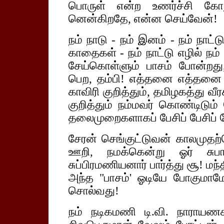
பொருள் என்ற உணர்ச்சி கோ
னென்கிறதே, என்ன செய்வேன்!
நம் நாடு - நம் இனம் - நம் நாட்ட
காதைகள் - நம் நாட்டு எழில் நம்
சேய்கொள்ளும் பாசம் போன்றது
பெற, தம்பி! எத்தனை எத்தனை
காவிரி குறித்தும், தமிழகத்து வீர
குறித்தும் நம்மவர் கொண்டிடு
தலைமுறைகளாகப் பேசிப் பேசிப் பே
சேரன் செங்குட்டுவன் காலமுதற்
ஊறி, நமக்கென்று ஓர் சு
சுப்பிரமணியனார் பார்த்து சூ! மந்
அந்த "பாசம்' ஓடியே போகுமா
சொல்வது!
நம் நடிகமணி டி.வி. நாராயணச