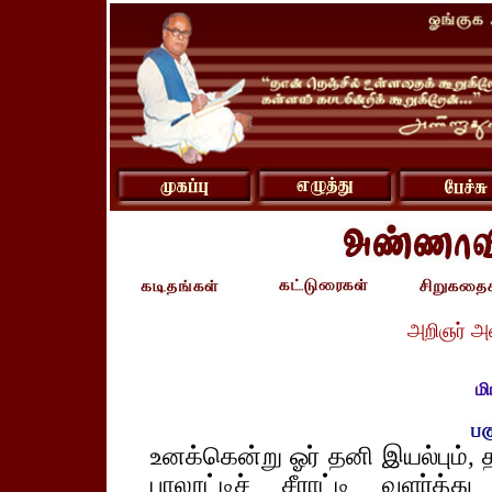
அறிஞர் அ
மி
உனக்கென்று ஓர் தனி இயல்பும், 
பாலூட்டிச் சீராட்டி வளர்த்