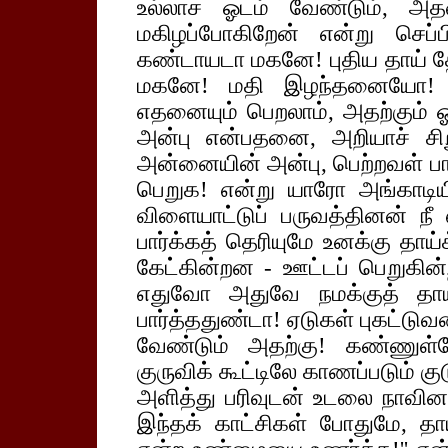
உல்லாச ஓடம் வேண்டும், அதன
மகிழப்போகிறேன் என்று செப
கண்டாயடா மகனே! புதிய தாய் தே
மகனே! மதி இழந்தனையோ! 
எதனையும் பெறலாம், அதற்கும் 
அன்பு என்பதனை, அறியாச் சி
அன்னையின் அன்பு, பெற்றவள் பாச
பெறுக! என்று யாரோ அங்காடியி
விளையாட்டுப் பருவத்தினன் நீ 
பார்க்கத் தெரியுமே உனக்கு தாய
கேட்கின்றன - ஊட்டப் பெறுகின்ற
எதுவோ அதுவே நமக்குத் தாய்
பார்த்ததுண்டா! ஏடுகள் புகட்டு
வேண்டும் அதற்கு! கண்ணுள்
குருவிக் கூட்டிலே காணப்படும் குடு
அளித்து பரிவுடன் உடலை நாவினால்
இந்தக் காட்சிகள் போதுமே, தா