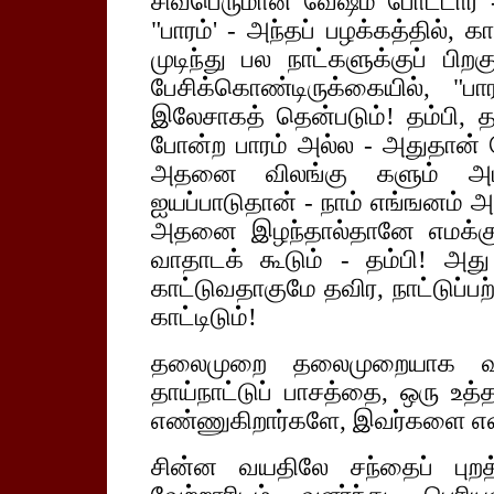
சிவபெருமான் வேஷம் போட்டார் - 
"பாரம்' - அந்தப் பழக்கத்தில
முடிந்து பல நாட்களுக்குப் பி
பேசிக்கொண்டிருக்கையில், "பா
இலேசாகத் தென்படும்! தம்பி, தா
போன்ற பாரம் அல்ல - அதுதான் த
அதனை விலங்கு களும் அடிய
ஐயப்பாடுதான் - நாம் எங்ஙனம் அ
அதனை இழந்தால்தானே எமக்கு
வாதாடக் கூடும் - தம்பி! அத
காட்டுவதாகுமே தவிர, நாட்டுப்ப
காட்டிடும்!
தலைமுறை தலைமுறையாக வளர்
தாய்நாட்டுப் பாசத்தை, ஒரு உத்தர
எண்ணுகிறார்களே, இவர்களை என
சின்ன வயதிலே சந்தைப் புறத