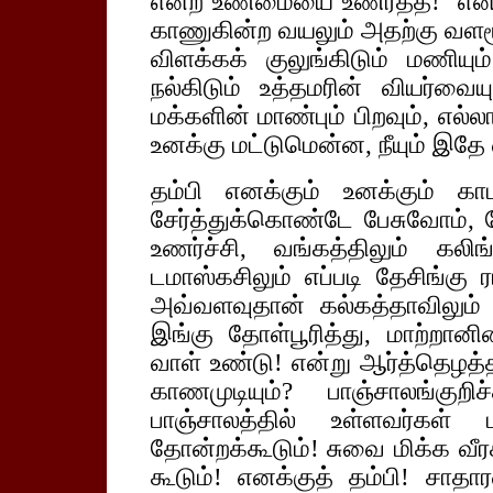
என்ற உண்மையை உணர்த்த!'' என்ற
காணுகின்ற வயலும் அதற்கு வளமூ
விளக்கக் குலுங்கிடும் மணிய
நல்கிடும் உத்தமரின் வியர்வையும
மக்களின் மாண்பும் பிறவும், எல
உனக்கு மட்டுமென்ன, நீயும் இத
தம்பி எனக்கும் உனக்கும் கா
சேர்த்துக்கொண்டே பேசுவோம், 
உணர்ச்சி, வங்கத்திலும் கலிங்
டமாஸ்கசிலும் எப்படி தேசிங்கு
அவ்வளவுதான் கல்கத்தாவிலும் க
இங்கு தோள்பூரித்து, மாற்றான
வாள் உண்டு! என்று ஆர்த்தெழத்த
காணமுடியும்? பாஞ்சாலங்குற
பாஞ்சாலத்தில் உள்ளவர்கள்
தோன்றக்கூடும்! சுவை மிக்க வீர
கூடும்! எனக்குத் தம்பி! சாத