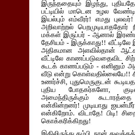
இருந்ததையும் இழந்து, புதியதே
பட்டியில் மாடென உழல வேண்டி
இயல்பும் எம்வீரர்! எமது புலவர
அறிவாற்றல் பெறமுடியாததோர் 
மக்கள் இருப்பர் - ஆனால் இரண்ட
தேசியம் - இருக்காது!! வீட்டிலே
அதிகமான அளவில்தான் ஆட்கள்
வீட்டிலே காணப்படுவதைவிட சி
கூடக் காணப்படும் - எனினும் அ
வீடு என்று கொள்வதில்லையே!! சி
உணர்ச்சி, புதுமெருகுடன் கூடியத
புதிய போதகர்களோ, குடில
அமைந்திருக்கும் கூடாரத்
என்கின்றனர்! முடியாது ஐயன்மீ
என்கிறோம். விடாதே! பிடி! சி
கொக்கரிக்கிறது!
இதிலிருந்து தம்பி, நான் துவக்கத்