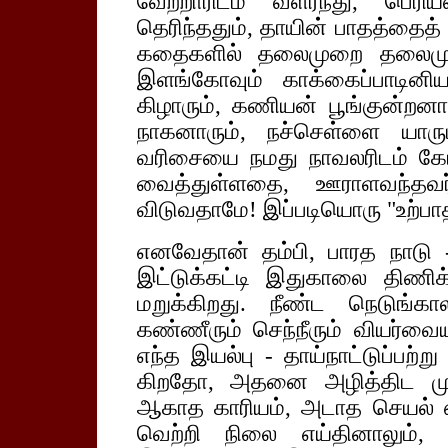
வேற்றாரிடம் வளர்ந்து, பெர
தெரிந்ததும், தாயின் பாதத்தைத்
கதைகளில் தலைமுறை தலைமுறைய
இளங்கோவும் காக்கைப்பாடினிய
கிழாரும், கணியன் பூங்குன்றனாரும
நாகனாரும், நச்செள்ளை யாரு
வரிசையை நமது நாவலரிடம் கேட்ட
வைத்துள்ளதை, ஊராளவந்தவர்க
விடுவதாமே! இப்படியொரு "உற்பாத
எனவேதான் தம்பி, பாரத நாடு -
இட்டுக்கட்டி இதுகாலை திணிக்
மறுக்கிறது. நீண்ட நெடுங்க
கண்ணீரும் செந்நீரும் வியர்வைய
எந்த இயல்பு - தாய்நாட்டுப்பற்று
கிறதோ, அதனை அழித்திட முற
ஆகாத காரியம், அடாத செயல் எ
வெற்றி நிலை எய்தினாலும், இ