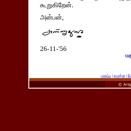
கூறுகிறேன்.
அன்பன்,
26-11-'56
முகப்பு
|
எழுத்து
|
பே