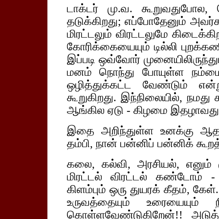
டாக்டர் மு.வ. கூறுவதுபோ
தடுக்கிறது; எப்போதேனும் அவர்க
மிரட்டலும் விரட்டலுமே கிடைக்
கோரிக்கையையும் டில்லி புறக்கண
இப்படி ஒவ்வோர் முனையிலிருந்தும
மனம் நொந்து போயுள்ள நம்ம
ஒழித்துக்கட்ட வேண்டும் என்
கூறுகிறது. இந்நிலையில், நமது
ஆங்கில ஏடு - கிழமை இதழாவது
இதை அறிந்துள்ள உனக்கு ஆதரவ
தம்பி, நான் பன்னிப் பன்னிக் க
கலை, கல்வி, அரசியல், எனும் 
மிரட்டல் விரட்டல் கண்டோம் -
கிளம்பும் ஒரு துயரக் கீதம், கேள
உருவத்தையும் உரையையும் ந
கொள்ளவேண்டுகிறேன்!! அடுத