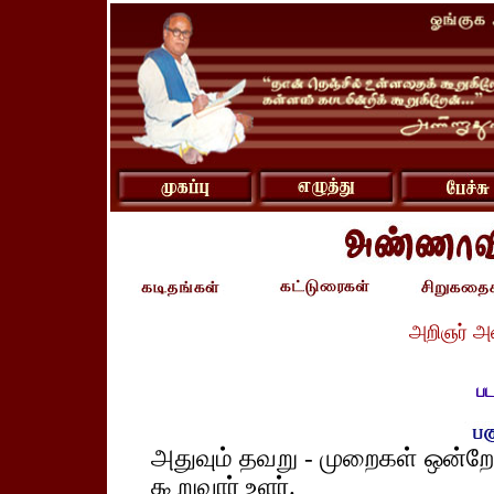
அறிஞர் அ
பட
அதுவும் தவறு - முறைகள் ஒன்றே
கூறுவார் உளர்.