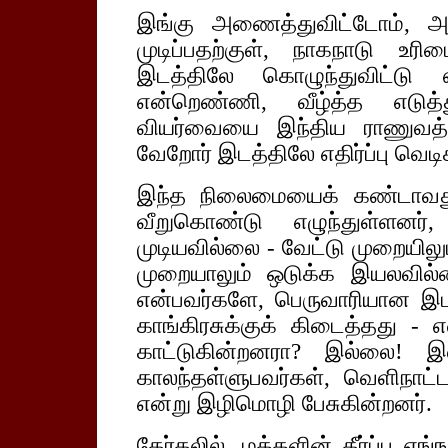
இங்கு அணைத்துவிட்டோம், அ
முடிப்பதற்குள், நாகநாடு உர
இடத்திலே கொழுந்துவிட்டு எ
என்றெண்ணி, வீழ்த்த எடுத்
வியர்வையை இந்திய ராணுவத்தி
வேறோர் இடத்திலே எதிர்ப்பு வெடி
இந்த நிலைமையைக் கண்டாவது,
வீறுகொண்டு எழுந்துள்ளனர
முடியவில்லை - வேட்டு முறையில
முறையாலும் ஒடுக்க இயலவில
என்பவர்களே, பெருவாரியான இடங
காங்கிரசுக்குக் கிடைத்தது - எ
காட்டுகின்றனரா? இல்லை! இ
காலந்தள்ளுபவர்கள், வெளிநாட்ட
என்று இழிமொழி பேசுகின்றனர்.
தேர்தலில், மக்களின் தீர்ப்பு 