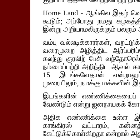
Home Land - ஆங்கில இதழ் வெளிவ
கூடும்; அப்போது நமது கழகத்
இன்று அறியாமலிருக்கும் பலரும் அ
வம்பு வல்லடிக்காரர்கள், வறட்டுக
வரைமுறை அழித்திட ஆர்ப்பரிப்ப
கலந்து குரலிற் பேசி வந்தோரெல்
நம்மைப்பற்றி அறிந்திட ஆவல் கா
15 இடங்களேதான் என்றாலு
முறையிலும், நமக்கு மக்களின் இ
இடங்களின் எண்ணிக்கையைப் பெ
வேண்டும் என்று ஜனநாயகக் கோட
அதிக எண்ணிக்கை உள்ள இடங
காங்கிரஸ் வட்டாரம், கன்னத
கேட்டுக்கொள்கிறதா என்றால் அத