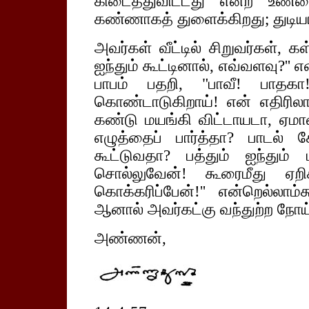
கிடைத்துவிட்டது என்ற உண்
கண்ணாகத் துளைக்கிறது; துடியாய்
அவர்கள் வீட்டில் சிறுவர்கள், க
ஐந்தும் கூட்டினால், எவ்வளவு?'' எ
பாபம் பதறி, "பாவீ! பாதகா!
கொண்டாடுகிறாய்! என் எதிர
கண்டு மயங்கி விட்டாயடா, ஏமாள
எழுத்தைப் பார்த்தா? பாடல் கே
கூட்டுவதா? பத்தும் ஐந்தும்
சொல்லுவேன்! கூரைமீது ஏறிக
கொக்கரிப்பேன்!'' என்றெல்லாம்
ஆனால் அவர்கட்கு வந்துற்ற நோய் 
அண்ணன்,