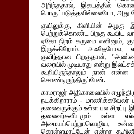
அறிந்ததால், இதயத்தில் கொண
பொருட்படுத்தவில்லையோ, அது 
குயிலுக்கு, கிளியின் அழக
பெற்றுக்கொண்ட பிறகு கூவிட வா
ஏதோ நிறம் கருமை எனினும், க
இருக்கிறோம். அஃதேபோல, 
குவிந்தான பிறகுதான், "அண்
வரையில் முடியாது என்று இலட்ச
கூறியிருந்தாலும் நான் என்ன 
கொண்டிருந்திருப்பேன்.
காமராஜர் அதிகாலையில் எழுந்திர
நடக்கிறாராம் - மாணிக்கவேலர் ம
தலைவருக்கும் உள்ள பல சிறப்பு இயல
தலைவர்களிடமும் உள்ள எல்ல
அமையப்பெற்றாலொழிய, உன
கொள்ளமாட்டேன் என்றா கூறினீ