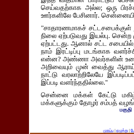
செய்வதற்காக அல்ல; ஒரு பிர
ஊர்களிலே பேசினார். சென்னையில
"சாதாரணமாகச் சட்டசபைக்குள் நு
நிலை ஏற்படுவது இயல்பு. சென்ற 
ஏற்பட்டது. ஆனால் சட்ட சபையில்
நாம் இரட்டிப்பு மடங்காக வளர்ச
என்ன? அண்ணா அவர்களின் உழைப
அறிவையும் முன் வைத்து ஆராய்
நாட்டு வரலாற்றிலேயே இப்படிப்ப
இப்படி வளர்ந்ததில்லை.''
சென்னை மக்கள் கேட்டு மகி
மக்களுக்கும் தோழர் சம்பத் வழங்
முகப்பு
|
எழுத்து
|
பே