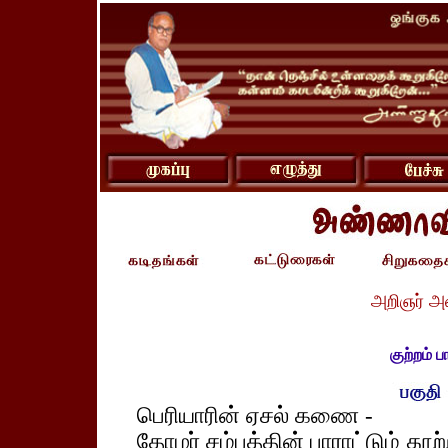
அறிஞர் அ
குற்றம் ப
பெரியாரின் ஏசல் கணை -
தோழர் சம்பத்தின் பாராட்டும் தூற்