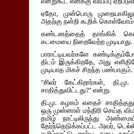
என்றுகூட எனக்கு வியப்பு ஏற்படு
ஏதோ, முன்பொரு முறையாகிலும்
அதற்கு நன்றி கூறிக் கொள்வோம்
கண்டனத்தைத் தாங்கிக் கெ
கடமையை நிறைவேற்ற முடியாது.
பாராட்டியவர்களே கண்டிக்கும்
திடம் இருக்கிறதே, அது எளித
முடியாத மிகச் சிறந்த பண்பாகும்.
"சிலர் கேட்கிறார்கள், தி.
சாதித்துவிட்டது?'' என்று.
தி.மு. கழகம் எதைச் சாதித்தது 
ஒரு முன்னாள் மந்திரி செய்த வி
தமிழ் நாட்டிலிருந்து அண்மை
தேர்ந்தெடுக்கப்பட்ட அவர், டெல்ல
தமிழ்நாட்டு ராஜ்ய சபை உறுப