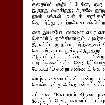
கதையில் குறிப்பிட்டேனே, ஒர
இருந்து வருகிறது; ஆகவே தூற்
நான் உங்கள் அன்புக் கரங்க
தொடர்ந்து ஏமாற்றமே காண்கின்ற
என் இயல்போ, என்னை எவர் எ
கொண்டு தாக்கினாலும், அவர்கள
இரண்டொரு நல்ல வார்த்தைகள் ச
கொண்டு, மனதுக்கு ஆறுதலும் மக
அதுமட்டும் அல்ல; அன்
பாராட்டினவர்கள்தானே; இப்போ
போகட்டும் என்று எண்ணிக் கொ
வாழ்க வசவாளர்கள் என்று முன
சொல்லடுக்கு அல்ல; என் உள்ளக் 
சட்டசபையிலே நாம் திறமையுடன
இடித்துப் பேசி, ஏளனம் செய்யு