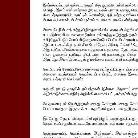
இன்ஸ்பெக்டருக்குக்கூட, தேவர் மீது ஒருவித பக்தி உண்டு.
மொழி, இனம் என்பதற்காக இரவு, பகல் பாராது மழை, வெய்
கிடைத்தவரையில் சுருட்டிக் கொண்டு, ஏறி வந்த ஏணியைய
போல அல்லாமல், பேச்சும் மூச்சும் கடமை கடமையென்றே அ
மேடையேறி பேசக் கற்றுவிடுவதனாலேயே ஒருவன் அரசியலில்
கூட அல்ல; விஷயங்களை நிரல்படக்கோத்து எடுத்துத் தரும்
உமிழ்ந்துவிட்டுப் போய் விடுவதனாலேயே பெரிய பேச்சாளர்
ஆட்டிப் படைக்கிறார்கள் சில பேர்! தேவர் அப்படி அல்லர்! 
அது பற்றிய விளக்கங்களை எத்தனை எத்தனை ஆதாரங்களுடன்
எந்த ஒன்றைப் பற்றியும் தீவிரமான சிந்தனைக்குப் பின்
அவர்மீது, இன்ஸ்பெக்டருக்கு மதிப்பை உண்டாக்கி வைத்திரு
கோபிநாதர் கோயிலிலே கொள்ளை நடந்துவிட்டது என்ற செய
அதனை நடத்தியவர் தேவர்தான் என்றும், அதற்கு இவை 
அடையத்தான் செய்தார்!
கஜபதி நாயுடு முதலில் நம்பத்தான் இல்லை. தேவரா? என்ற
அடுக்கடுக்காக எதிரே அடுக்கி வைக்கப்பட்டிருக்கும்போது த
வேதனையுடன் சென்றுதான் கைது செய்தார். கைது செய்யு
பொய்யானதாக இருக்கக் கூடாதா? என்றுகூட மனத்திற்குள்
இப்போது அந்தப் பரிவுணர்ச்சி முற்றிலும் மறைந்துவிட்டத
தேவர் தப்பித்துவிடக் கூடாதே என்பதற்காகக் கவனத்துடன்
நேற்றுவரையில் யோக்யனாக இருந்தவன், இன்றைக்குச்