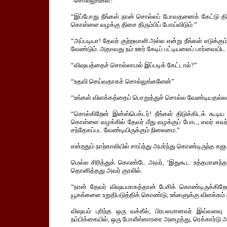
“சொல்லுங்கள்!”
“இப்போது நீங்கள் நான் சொல்லப் போவதனைக் கேட்டு திடு
கொள்ளை வழக்கு திசை திரும்பிப் போய்விடும்.”
“அப்படியா! தேவர் குற்றவாளி அல்ல என்று நீங்கள் எடுக்கும்
வேண்டும். அதாவது நம் ஊர் கேடிப் பட்டியலைப் பார்வையி
“விஷயத்தைச் சொல்லாமல் இப்படிக் கேட்டால்?”
“உதவி செய்வதாகச் சொல்லுங்களேன்”
“உங்கள் விளக்கத்தைப் பொறுத்துச் சொல்ல வேண்டியதல்
“சொல்கிறேன் இன்ஸ்பெக்டர்! நீங்கள் திடுக்கிடக் கூ
கொள்ளை வழக்கில் தேவர் மீது வழக்குப் போட, எவர் எவர்
சந்தேகப்பட வேண்டியிருக்கும் நிலைமை.”
என்றதும் நாற்காலியில் சாய்ந்து அமர்ந்து கொண்டிருந்த கஜபத
மெல்ல சிரித்துக் கொண்டே அவர், ‘இதுகூட உத்தமானந்தர் 
தொனித்தது அவர் குரலில்.
“நான் தேவர் விஷயமாகத்தான் பேசிக் கொண்டிருக்கிறேன
யூகங்களை உறுதிபடுத்திக் கொண்டு, உங்களுக்கு விளக்கம் தர
விஷயம் புரிந்த ஒரு வக்கீல், பிரபலமானவர் இவ்வளவு
நம்பிக்கையில், ஒரு போலீஸ்காரரை அழைத்து, ரெக்கார்டு அ