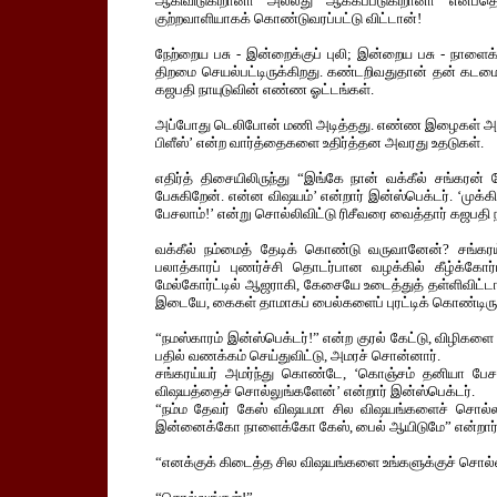
ஆகிவிடுகிறானா அல்லது ஆக்கப்படுகிறானா என்பதெ
குற்றவாளியாகக் கொண்டுவரப்பட்டு விட்டான்!
நேற்றைய பசு - இன்றைக்குப் புலி; இன்றைய பசு - நாளைக்
திறமை செயல்பட்டிருக்கிறது. கண்டறிவதுதான் தன் கடம
கஜபதி நாயுடுவின் எண்ண ஓட்டங்கள்.
அப்போது டெலிபோன் மணி அடித்தது. எண்ண இழைகள் அறுபட
பிளீஸ்’ என்ற வார்த்தைகளை உதிர்த்தன அவரது உதடுகள்.
எதிர்த் திசையிலிருந்து “இங்கே நான் வக்கீல் சங்கரன் 
பேசுகிறேன். என்ன விஷயம்’ என்றார் இன்ஸ்பெக்டர். ‘முக்க
பேசலாம்!’ என்று சொல்லிவிட்டு ரிசீவரை வைத்தார் கஜபதி ந
வக்கீல் நம்மைத் தேடிக் கொண்டு வருவானேன்? சங்கரய்
பலாத்காரப் புணர்ச்சி தொடர்பான வழக்கில் கீழ்க்கே
மேல்கோர்ட்டில் ஆஜராகி, கேசையே உடைத்துத் தள்ளிவிட்
இடையே, கைகள் தாமாகப் பைல்களைப் புரட்டிக் கொண்டிரு
“நமஸ்காரம் இன்ஸ்பெக்டர்!” என்ற குரல் கேட்டு, விழிகளை 
பதில் வணக்கம் செய்துவிட்டு, அமரச் சொன்னார்.
சங்கரய்யர் அமர்ந்து கொண்டே, ‘கொஞ்சம் தனியா பேசண
விஷயத்தைச் சொல்லுங்களேன்’ என்றார் இன்ஸ்பெக்டர்.
“நம்ம தேவர் கேஸ் விஷயமா சில விஷயங்களைச் சொல்லண
இன்னைக்கோ நாளைக்கோ கேஸ், பைல் ஆயிடுமே” என்றார்
“எனக்குக் கிடைத்த சில விஷயங்களை உங்களுக்குச் சொல்