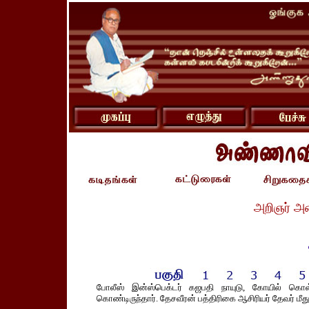
அறிஞர் அ
போலீஸ் இன்ஸ்பெக்டர் கஜபதி நாயுடு, கோயில் க
கொண்டிருந்தார். தேசவீரன் பத்திரிகை ஆசிரியர் தேவர் மீது 