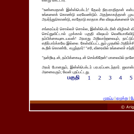
என்று கேட்டார்.
“உண்மைதான் இன்ஸ்பெக்டர்! தேவர் நிரபராதிதான் என்பத
உங்களைக் கொண்டு வரவேண்டும். அதற்காகத்தான் முயற்சி
அமர்ந்துகொண்டு, காதோடு காதாக சில விஷயங்களைச் செ
சங்கரய்யர் சொல்லச் சொல்ல, இன்ஸ்பெக்டரின் விழிகள
செய்துவிட்டால் முக்கால் பகுதி விஷயம் வெளியாகிவிட
நம்பிக்கையுடையவன்! அவரது அறிவாற்றலையும், நாட்டுப்
எதிர்பார்க்கவே இல்லை. கேள்விப்பட்டதும் முதலில் அதிர்ச
கூறிக் கொண்டே எழுந்தார்! “சரி, விரைவில் உங்களைச் சந்த
“நன்றியுடன், நம்பிக்கையுடன் செல்கிறேன்! மாலையில் நானே 
அவர் போனதும், இன்ஸ்பெக்டர் பரபரப்படைந்தார். ஜவான
அனைவரும்; வேன் புறப்பட்டது.
முகப்பு
|
எழுத்து
|
பே