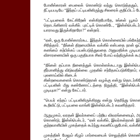
போலீஸ்காரன் பைலைக் கொண்டு வந்து கொடுத்ததும், ம
நீட்டியபடியே “இந்தப் பட்டியலிலிருந்து சிலரைக் குறிப்பிடப் பே
“பட்டியலைக் கேட்கிறேன் என்கிறபோதே, உங்கள் யூகம் 
தொடங்கினார் வக்கீல். புரட்டிக் கொண்டே, “இன்ஸ்பெக்ட
யாராவது இருக்கிறாரோ?” என்றார்.
“ஏன், ஒரு போலீஸ்காரர்கூட இந்தக் கொள்ளையில் பங்கேற்றிர
சிரித்தார். “நீங்கள் திறமைமிக்க வக்கீல் என்பதை நான் 
களங்கம் கற்பிக்கப் பயன்படுத்துவதை அனுமதிக்க முடியாத
விசாரணையின் ஒரு பகுதியாக சிலர் போய் வந்திருக்கக் கூடு
“நீங்கள் தப்பாக நினைத்துக் கொள்ளக்கூடாது இன்ஸ்ப
தீர்மானித்து விடுவதில்லை. முதலில் சந்தேகப்படுகிறோம
புலனாய்வில் கிடைக்
கின்றவைகளைக் கொண்டுதான் வழக்கு என்று தொடர்கிறோ
பட்டியலின் மீது கண்ணோட்டத்தை நிறுத்தி, “இன்ஸ்பெக்
முடியுமா?” என்று கேட்டார்.
“பெயர் எந்தப் பட்டியலிலிருக்கிறது என்று தெரிந்து கொ
கூறிவிட்டு, பட்டியலை வாங்கி இன்ஸ்பெக்டர் கவனித்தார்.
ஆறுமுகம், வரதன் இவர்களைப் பற்றிய விவரங்களையும், அவர
கொண்டு, இன்ஸ்பெக்டர், “ஏன் வக்கீல், இவர்கள்தான் இ
குற்றவாளியின் முகத்தைக் கூர்ந்து கவனிப்பதுபோல், வக்க
முகத்தின் மேலும் கீழும் பார்வையைக் செலுத்திக் கொண்