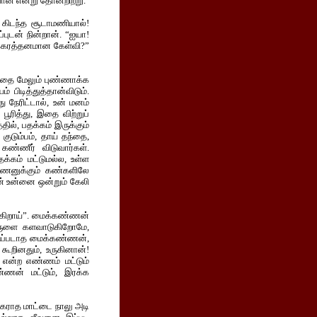
ான் என்று தோன்றிற்று.
 கிடந்த சூடாமணியால்!
புடன் நின்றான். “ஐயா!
யக்கரத்தனமான கேள்வி?”
னதை மேலும் புண்ணாக்க
பிடித்துத்தான்விடும்.
 நேரிட்டால், உன் மனம்
ூரித்து, இதை விற்றுப்
ில், பதக்கம் இருக்கும்
குடும்பம், தாய் தந்தை,
ண்ணீர் விடுவார்கள்.
க்கம் மட்டுமல்ல, உள்ள
்ணனுக்கும் கண்களிலே
ன் உன்னை ஒன்றும் கேலி
க்கிறாய்”. மைக்கண்ணன்
ாருளை களவாடுகிறோமே,
்டுப்படாத மைக்கண்ணன்,
ூறினதும், உருகினான்!
 என்ற எண்ணம் மட்டும்
்ணன் மட்டும், இரக்க
நகராத மாட்டை நாலு அடி