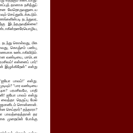
ு எதற்கும் கிடையாது!
்புத் தானாக நசித்துப்
் அவனை வேறொருவனுடைய
ும் செய்துவிடக்கூடும்.
ணங்களின்படி நடந்துவர,
்கு இடந்தருவதில்லை!
 உண்டாகின்றனரேயொழிய,
ி நடந்து கொள்வது, மிக
வது, கொஞ்சம் பண்பு,
ரணமாக உண்டாகிவிடும்.
ாரமான வண்டியை, மாடென
ரமசிவம்! என்னைப் பார்!
் இழுக்கிறேன்” என்று
 ‘ஐயோ பாவம்!’ என்று.
ுடியும்? “பார வண்டியை
ியுமா? பரமசிவமே, பாதி
டாளி! ஐயோ பாவம் என்று
 வைத்தா நெருப்பு மேல்
் எஜமானிடம் சொன்னான்.
ன்ன செய்தார்? தந்தாரா?
யோ பாவத்தைத்தான் தர
்கை முறையின் போக்கு