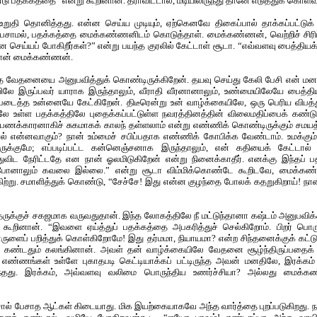
டு பதக்கத்தை” என்று கூறினான். தராவிட்டால், மடியிலிருந்து தானே எடுத்துக் கொள்வ
றுதி தொனித்தது. என்ன செய்ய முடியும், ஏற்கெனவே திகைப்பால் தாக்கப்பட்டுக்
பேசாமல், பதக்கத்தை மைக்கண்ணனிடம் கொடுத்தாள். மைக்கண்ணன், வெற்றிச் சிரிப்
ன செய்யப் போகிறீர்கள்?” என்று பயந்த குரலில் கேட்டாள் சூடா. “எவ்வளவு பைத்தி
த்தான் மைக்கண்ணன்.
யாத வேதனையை அனுபவித்துக் கொண்டிருக்கிறேன். தயவு செய்து கேலி பேசி என் ம
லே இருப்பவர் யாராக இருந்தாலும், வீராதி வீரனானாலும், உண்மையிலேயே பைத்தியம் 
 படைத்த உன்னையே கேட்கிறேன். திடீரென்று உன் வாழ்க்கையிலே, ஒரு பெரிய விபத்து
ே உள்ள பதக்கத்திலே புதைக்கப்பட்டுள்ள நவரத்தினத்தின் விலைமதிப்பைக் கண்டு ப
பணக்காரனாகிச் சுகமாகக் காலந் தள்ளலாம் என்று எண்ணிக் கொண்டிருக்கும் சமயத்த
ல் என்னவாகும்? நான் உம்மைச் சபிப்பதாக எண்ணிக் கோபிக்க வேண்டாம். உமக்கும் 
குமே; எப்படிப்பட்ட கன்னெஞ்சனாக இருந்தாலும், என் கதியைக் கேட்டால் க
ுவிட நேரிட்டதே என நான் ஓலமிடுகிறேன் என்று நினைக்காதீர். எனக்கு இந்தப் பத
ோனாலும் கவலை இல்லை.” என்று சூடா விம்மிக்கொண்டே கூறிடவே, மைக்கண
ற்று. சமாளித்துக் கொண்டு, “சேச்சே! இது என்ன குழந்தை போலக் கதறுகிறாய்! நா
ிதருக்குச் சகஜமாக வருவதுதான். இந்த லோகத்திலே நீ மட்டுந்தானா கஷ்டம் அனுபவி
கூறினான். “இவளை ஏய்த்துப் பதக்கத்தை அபகரித்துச் செல்கிறோம். பிறர் பெ
ருளைப் பறித்துக் கொள்கிறோமே! இது தர்மமா, நியாயமா? என்ற சிந்தனைக்குக் கட
கண்டதும் கலங்கினான். அவள் தன் வாழ்க்கையிலே வேதனை சூழ்ந்திருப்பதைக் க
ய எண்ணங்கள் உள்ளே புகாதபடி கெட்டியாக்கப் பட்டிருந்த அவன் மனதிலே, இரக்கம்
்தது. இரக்கம், அவ்வளவு வலிமை பொருந்திய உணர்ச்சியா? அல்லது மைக்கண
ொல் பேசாத ஆட்கள் கிடையாது. மிக இயற்கையாகவே அந்த வார்த்தை புறப்படுகிறது. 