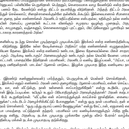
வைகளைப் பார்த்துத்தானே கௌரவம் தரப்படுகிறது! பணத்துக்குள்ள கௌரவம் வேற
ுபவப் பள்ளியிலே பெறுகிறான். பெற்றதும், கௌரவமாக வாழ வேண்டும் என்ற நினைப
து பணம் தேட வேண்டும் என்று திட்டம் தயாரித்து விடுகிறான். அந்தத் திட்டம
இழுத்துச் செல்லலாம்; சிறைச்சாலைக்குள்ளே தள்ளிவிடக்கூடும். இல்லையானால் சீமானாகவ
 குறை, நல்ல எண்ணங்கள் அவனிடம் உதிப்பதில்லை என்பதல்ல; உதிக்கும் நல்ல எண்
ன் அமைப்பு முறையின் கூட்டாக விளங்கும் சமுதாய ஒழுங்கு முறையும், அதற
 காமுகனும், வஞ்சகனும், கொலைகாரனும் புரட்டனும், மிரட்டுவோனும் பூசாரியும்
டாகாத காரணத்தால் அல்ல!
ளின்படி நடந்து கொள்ள முடிந்தாலும் முடியக்கூடும். இரக்கம் என்ற எண்ணத்தின்பட
ி விடுகிறது. இதிலே உள்ள வேடிக்கையும் அதிகம்! மற்ற எண்ணங்கள் எழுதுவதற்கா
வி முதலியன தேவை. இரக்கம் என்ற எண்ணம் உண்டாக, இவை தேவையில்லை. மிகச் சாதா
டாகும். அடிக்கடி உண்டாகும்! அனைவருக்கும் உண்டாகும். நல்ல வெயில் வேளை. ப
பாட்டாளி. பாதையிலே நிற்கிறான் பரமசிவன்; அவனிடம் வண்டி இழுப்பவன், “அப்பா, ப
 ஒரு மனிதன்தான். மாடல்ல! ஆனால் மாடுகூட இழுக்க முடியாத இந்த வண்டியை நான
். (இரண்டு கண்ணுள்ளவன்) பார்த்ததும், பெருமூச்சுடன் மெள்ளச் சொல்கிறான்,
இரக்கம் எனும் எண்ணம். அவன் மனம் குழைகிறது. ஆனால் பரமசிவம், என்ன செய்ய ம
ே. வா, என் வீட்டுக்கு. நான் உன்னைக் காப்பாற்றுகிறேன்” என்று கூறிவிட முட
ான் இஷ்டப்படியல்ல. உயிரும் உடலும் பிரியாதிருக்கும் அளவுக்குத்தான்! அவன் கஷ்
ேர் கூறுகிறார்கள். “வீட்டிலே என் சம்சாரத்துக்குக் காய்ச்சல் ஜாஸ்திங்க. கையை
ுங்க! டாக்டரிடம் அழைச்சிக்கிட்டுப் போகணுங்க.” என்று ஒரு நாள் பரமசிவம், தன
வர் சொன்னார். “ஒரு பத்து ரூபாய் பணம் வேணுமுங்க” என்று கேட்டான், எஜமானர் எ
 பாவத்தை மட்டுந்தான் தந்தார். பரமசிவம் பார வண்டிக்காரனுக்கும் அதே ஐ
எழுவது எளிது, அதன்படி நடக்க முடியாது முக்காலே மூன்று வீசம் பேரால்! வாழ்க
படி மக்கள் நடக்க முடியாதபடி தடுக்கிறது.