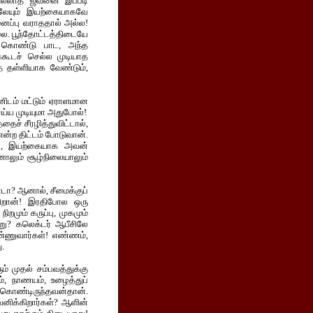
ில்லாத ஜீவனை இப்படி
ிலேயும் இயற்கையாகவே
னைப்பு வராததால் அல்ல!
. பூந்தோட்டத்திடையே
் கொண்டு பாட, அந்த
ேகூடச் செல்ல முடியாத
் தள்ளியாக வேண்டும்,
்னிடம் மட்டும் ஏராளமான
ய்ய முடியுமா அதுபோல்!
ைச் சீரழித்துவிட்டால்,
ன்ற திட்டம் போடுவான்.
தன், இயற்கையாக அவன்
ாலும் சூழ்நிலையாலும்
்டா? ஆனால், சீமைக்குப்
கிறான்! இரதிபோல ஒரு
மும் கருப்பு, முகமும்
்று? கலெக்டர் ஆபீசிலே
்ணுவார்கள்! எண்ணம்,
ு.
் முதல் சம்பவத்துக்கு
, நாணயம், உழைத்துப்
ொண்டிருந்தவன்தான்.
னிக்கிறார்கள்? ஆளின்