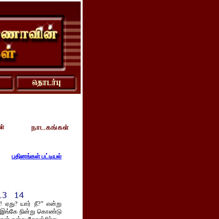
புதினங்கள் பட்டியல்
 ஏது? யார் நீ?” என்று
 இங்கே நின்று கொண்டு