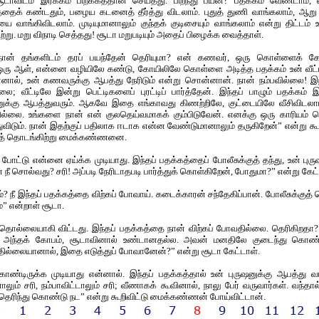
டாவிடம் இரக்கம் பிறக்கத்தான் செய்தது. பிறந்து பயன்? பதக்கம் வேண்டாம், எ
்தைக் கண்டதும், பழைய கடனைத் தீர்த்து விடலாம். புதுத் துணி வாங்கலாம், ஆறு ம
ாங்கிவிடலாம். முடியுமானாலும் குந்தக் குடிசையும் வாங்கலாம் என்று திட்டம் உதி
ு. மறு விநாடி செத்தது! சூடா மறுபடியும் அதைப் பிழைக்க வைத்தாள்.
ான் தங்களிடம் தரப் பயந்தேன் தெரியுமா? என் கணவர், ஒரு கொள்ளைக் க
ர். ஒரு ஆள், என்னை வழியிலே கண்டு, கோயிலிலே கொள்ளை அடித்த பதக்கம் உன் வீட
னால், உன் கணவருக்கு ஆபத்து நேரிடும் என்று சொன்னான். நான் நம்பவில்லை! இ
லை; வீட்டிலே இன்று பெட்டிகளைப் புரட்டிப் பார்த்தேன். இந்தப் பாழும் பதக்கம்
ுஷனுக்கு ஆபத்துவரும். ஆகவே இதை எங்காவது கிணற்றிலே, குட்டையிலே வீசிவிடல
ில்லை. உங்களை நான் என் குலதெய்வமாகக் கும்பிடுவேன். எனக்கு ஒரு காரியம் ச
விடும். நான் இதற்குப் பதிலாக ஈடாக என்ன வேண்டுமானாலும் தருகிறேன்” என்று கூற
ையத் தொடங்கிற்று மைக்கண்ணனை.
 போட்டு என்னை ஏய்க்க முடியாது. இந்தப் பதக்கத்தைப் போலீசுக்குத் தந்து, உன் புர
ீ சொல்வது? சரி! அப்படி நேரிடாதபடி பார்த்துக் கொள்கிறேன், போதுமா?” என்று 
ம்? நீ இந்தப் பதக்கத்தை விற்கப் போவாய். கடைக்காரன் சந்தேகிப்பான். போலீசுக்குத் த
்” என்றாள் சூடா.
தொல்லையாகி விட்டது. இந்தப் பதக்கத்தை நான் விற்கப் போவதில்லை. தெரிகிறத
. அந்தக் கோபம், சூடாவினால் உண்டானதல்ல. அவன் மனதிலே குடைந்து கொண்டி
ாவதில்லையானால், இதை எடுத்துப் போவானேன்?” என்று சூடா கேட்டாள்.
ொண்டிருக்க முடியாது என்னால். இந்தப் பதக்கத்தால் உன் புருஷனுக்கு ஆபத்து வர
னாலும் சரி, நம்பாவிட்டாலும் சரி; வீணாகக் கூவினால், நாலு பேர் வருவார்கள். வந்த
தெரிந்து கொண்டு நட” என்று கூறிவிட்டு மைக்கண்ணன் போய்விட்டான்.