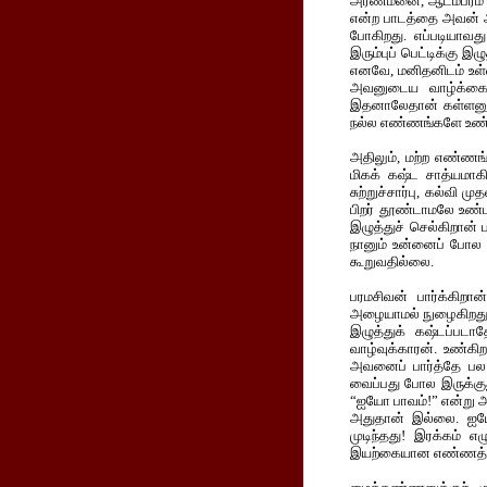
அரண்மனை, ஆடம்பரம் இ
என்ற பாடத்தை அவன் அன
போகிறது. எப்படியாவ
இரும்புப் பெட்டிக்கு 
எனவே, மனிதனிடம் உள்ள
அவனுடைய வாழ்க்கையி
இதனாலேதான் கள்ளனும்,
நல்ல எண்ணங்களே உண்
அதிலும், மற்ற எண்ணங்க
மிகக் கஷ்ட சாத்யமாக
சுற்றுச்சார்பு, கல்
பிறர் தூண்டாமலே உண்
இழுத்துச் செல்கிறான் 
நானும் உன்னைப் போல
கூறுவதில்லை.
பரமசிவன் பார்க்கிறான
அழையாமல் நுழைகிறது, 
இழுத்துக் கஷ்டப்படாத
வாழ்வுக்காரன். உண்கிற
அவனைப் பார்த்தே பல ப
வைப்பது போல இருக்குத
“ஐயோ பாவம்!” என்று அ
அதுதான் இல்லை. ஐயோ
முடிந்தது! இரக்கம் 
இயற்கையான எண்ணத்தின்