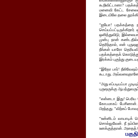
மைக்கண்ணனுக்குச் சூ
கூறிவிட்டானா? பதக்கத
மனைவி கேட்ட சேலையை வ
இடையிலே தலை தூக்கிற்ற
“ஐயோ! பதக்கத்தை ந
செய்யப்பட்டிருக்கிறா
ஒளித்துவிடு; இல்லையா
முன்பு நான் கண்டதில்
தெரிந்தால், என் புர
நீங்கள் யாரோ தெரியவ
பதக்கத்தைக் கொடுத்து
இரக்கம் புகுந்து குட
“இதோ பார்! நீலிவேஷம்
கூடாது. அவ்வளவுதானே ந
“அது எப்படியப்பா முடியு
புருஷருக்கு ஆபத்துவரும
“என்னடா இது! பெரிய 
கோபமாகப் பேசினான்
பிறந்தது. “விற்கப் பே
“உன்னிடம் வாயாடிக் க
சொல்லுவேன். நீ நம்பி
உனக்குத்தான். அதைத் 