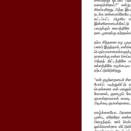
கொடுத்து ஓட்டும் 
வதைக்கிறாய்?” என்ற
கிளம்புகிறது. அந்த இ
நடக்க உண்மையிலேயே ம
கட்டப்பட்ட அழகிய ம
இன்னிசையைக்கேட்டு ஆ
பலருக்கும் சுலபத்தி
நடைமுறைக்கு ஏற்றதல்
தர்ம சிந்தனை எழ முடிய
பணம் இருந்தால், என்னெ
பெரும்பாலானவர்களுக்கு
நாளைக்கு என்ன செய்வது
அந்தத் திட்டத்திலே
உள்ளத்திலே எழக்கூடி
ஏற்பட்டுவிடுகிறது.
“என் குழந்தையைச் சீமை
போய்ப் படித்துவிட்
பெண்ணை என் மகனுக்குக
கோணல், குணமும் கோண
குமாஸ்தாவாகக் காலட
அடிக்கடி குமாஸ்தாவை, 
வாழ்க்கையோ, அவனைக் 
முன்பு, ஏதேதோ எண்
பிழைத்தல், ஊர் மெச
ஒவ்வொன்றாக விட்டுவ