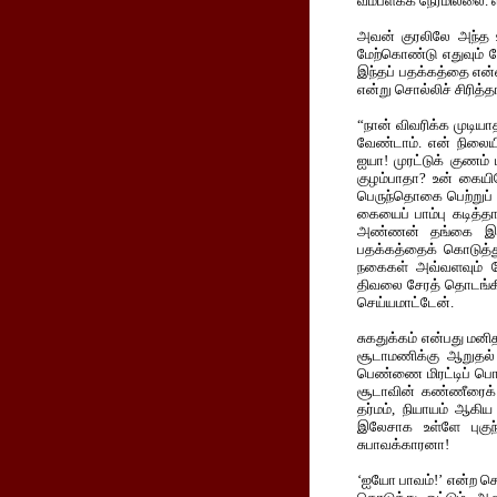
வம்பளக்க நேரமில்லை. எ
அவன் குரலிலே அந்த உ
மேற்கொண்டு எதுவும் 
இந்தப் பதக்கத்தை என்
என்று சொல்லிச் சிரி
“நான் விவரிக்க முடி
வேண்டாம். என் நிலையி
ஐயா! முரட்டுக் குணம்
குழம்பாதா? உன் கையில
பெருந்தொகை பெற்றுப் 
கையைப் பாம்பு கடித்தா
அண்ணன் தங்கை இருக்
பதக்கத்தைக் கொடுத்த
நகைகள் அவ்வளவும் ப
திவலை சேரத் தொடங்கி
செய்யமாட்டேன்.
சுகதுக்கம் என்பது மன
சூடாமணிக்கு ஆறுதல் 
பெண்ணை மிரட்டிப் பொ
சூடாவின் கண்ணீரைக் 
தர்மம், நியாயம் ஆகி
இலேசாக உள்ளே புகுந
சுபாவக்காரனா!
‘ஐயோ பாவம்!’ என்ற ச