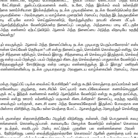
ஆளைக் கண்டால், வழியே போகிறவன்கூட, “ஐயோ பாவம்! ஏண்டாப்பா அந்த வாய
ு கேட்கிறான். துன்பப்படுபவனைக் கண்ட உடனே, அந்த இரக்கம் எவர் உள்ளத்த
யற்கை உணர்ச்சியான இரக்கத்தின்படி நடக்க முடிவதில்லை. நடக்க வேண்டுமென்ற நி
ுடிவதில்லை - அவர்களுடைய வாழ்க்கை முறையின் அமைப்பு அதற்கு இடந்தருவதில்லை
ாடி வீட்டிலே வாசம் செய்துகொண்டு, நேசத்துக்குரிய நாயகி வீணை மீட்டிக
னந்தித்திருக்க வேண்டுமென்ற நினைப்புப் பலருக்கு. அத்தகைய மாடி வீட்டருக
லே அந்த எண்ணம் ஏற்பட்டுவிடும். ஆனால் அந்த நினைப்பை அடுத்த விநாடியே உதறித
லவென்று!
ும் எவருக்கும். ஆனால் அந்த நினைப்பின்படி நடக்க முடியாது பெரும்பாலோரால்! என
ன்ன செய்வேன் தெரியுமா? பசி என்று நினைப்பதும், சொல்லிக் கொள்வதும் எளிது; செ
ச் சிந்தனை உதிக்கும்; செல்வம் இராது. சிந்தனையுடன் செல்வமும் இருந்தால், செல்வத்த
 என்ற பயம் பிறக்கும். பயம் பிறந்ததும் கிடைத்த செல்வத்தைப் பாதுகாக்க வேண்டும் எ
 பசித்தவனுக்குச் சோறிடுவது என்ற பழைய எண்ணத்துக்கு இடம் இராது! மனி
ய எண்ணங்களின்படி நடக்க முடியாதவாறு அவனுடைய வாழ்க்கையின் அமைப்பு, அவன
க்கு அனுப்பிப் படிக்க வைக்கப் போகிறேன்” என்று கூறிக் கொஞ்சாத தாய்மார்கள் உண
டு வரவேண்டிய குழந்தை, கடைசியில் செட்டியார் கடையிலேயல்லவா கணக்கெழுது
் கட்டி இந்தக் கண்ணால் கண்டு ஆனந்திக்க வேண்டும் என்று கூறுகிற தாய்க்கு, நிற
ல் என்று ஊரார் வர்ணிக்கும் மருமகள் கிடைக்கிறாள்! நினைப்பு, எதற்கு உதவிற
ி வைக்கும் யார்தான், கடைசி வரை அந்த வேலையிலேதான் இருக்கப் போவதாக எண
மின்சார விசிறிக்கு அடியே உள்ள மெத்தை போட்ட ஆசனத்துக்கு அழைத்துச் செல்கிறத
குமாஸ்தா ஸ்தானத்திலேயே அழுத்தி விடுகிறது. கள்ளன், பிறர் பொருளைக் கவரும
ணங்களைக் கொண்டிருப்பான். களவாடியே பிழைக்க வேண்டும் என்றல்ல! கௌரவம்
்ச நடத்தல், எவரிடமும் அன்பு காட்டுதல் முதலின பல எண்ணங்களை அவன் க
ிட நேரிடுகிறது. பணம் வைத்திருந்தால்தானே கௌரவம்! ஆளின் குணத்தை யார் கவ