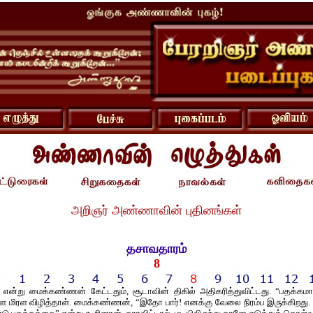
அறிஞர் அண்ணாவின் புதினங்கள்
தசாவதாரம்
8
என்று மைக்கண்ணன் கேட்டதும், சூடாவின் திகில் அதிகரித்துவிட்டது. “பதக்கமா!
ரள மிரள விழித்தாள். மைக்கண்ணன், “இதோ பார்! எனக்கு வேலை நிரம்ப இருக்கிறது.