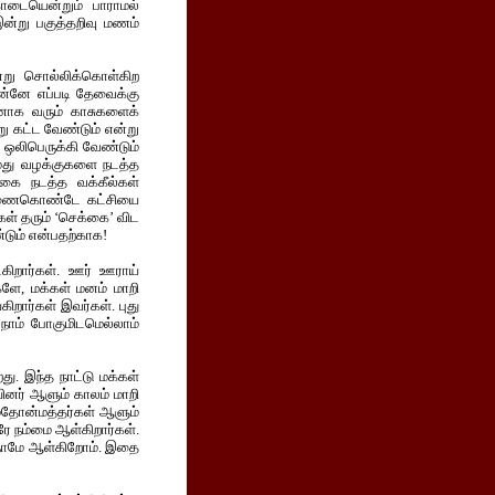
ாடையென்றும் பாராமல்
இன்று பகுத்தறிவு மணம்
று சொல்லிக்கொள்கிற
ன்னே எப்படி தேவைக்கு
பயனாக வரும் காசுகளைக்
 கட்ட வேண்டும் என்று
 ஒலிபெருக்கி வேண்டும்
 நமது வழக்குகளை நடத்த
்கை நடத்த வக்கீல்கள்
 துணைகொண்டே கட்சியை
கள் தரும் ‘செக்கை’ விட
டும் என்பதற்காக!
ைகிறார்கள். ஊர் ஊராய்
்களே, மக்கள் மனம் மாறி
கிறார்கள் இவர்கள். புது
் நாம் போகுமிடமெல்லாம்
து. இந்த நாட்டு மக்கள்
யினர் ஆளும் காலம் மாறி
மதோன்மத்தர்கள் ஆளும்
ரே நம்மை ஆள்கிறார்கள்.
ை நாமே ஆள்கிறோம். இதை