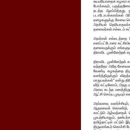
சுயமரியாதைக் கழகம் என
போக்கவும், பகுத்தறிவ
நடத்த ஆரம்பித்தது. ஜ
படாடோபக்காரர்கள் பிர
ஏழைகளுக்கு சேவை செய
அரசியல் தெரியாதவர்க
தலைவர்கள் சல்லடம் கட்
அவர்கள் சல்லடத்தை 19
எனப்பட்டோரை கட்சியில
தலைவருக்கும் எங்களுக
திராவிட முன்னேற்றக் க
திராவிட முன்னேற்றக்
வந்ததோ அதே சேவையைத்
வேண்டி கழகத்தை திருத்
வளர்த்திருக்கும் வி
மாறுபவர்கள்” என்று திரி
வீடு கட்டினோம், பிறக
அளவு கடந்த மனத்திருப
ஆட்சி செய்ய முடியும் என
அவ்வளவு வளர்ச்சியும
ஆதரவைக் கொண்டு, வா
காட்டும் ஆர்வத்தைக் 
முயற்சியாலும், நண்ப
தமிழ்நாட்டில் மட்டும
திருவாங்கூர்-கொச்சி ப