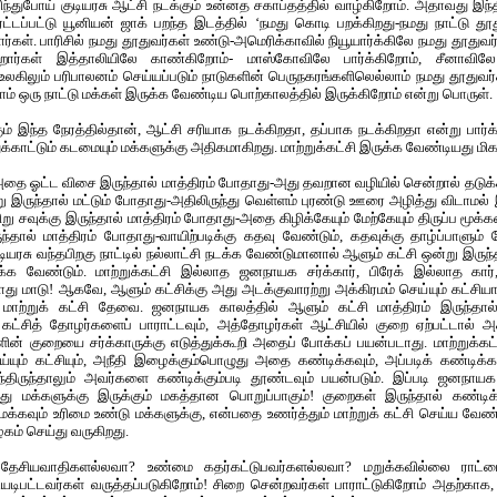
்துபோய் குடியரசு ஆட்சி நடக்கும் உன்னத சகாப்தத்தில் வாழ்கிறோம். அதாவது இந்
ட்டப்பட்டு யூனியன் ஜாக் பறந்த இடத்தில் ‘நமது கொடி பறக்கிறது-நமது நாட்டு தூ
ர்கள். பாரிசில் நமது தூதுவர்கள் உண்டு-அமெரிக்காவில் நியூயார்க்கிலே நமது தூதுவர
ிறார்கள் இத்தாலியிலே காண்கிறோம்- மாஸ்கோவிலே பார்க்கிறோம், சீனாவி
உலகிலும் பரிபாலனம் செய்யப்படும் நாடுகளின் பெருநகரங்களிலெல்லாம் நமது தூதுவர்
நாம் ஒரு நாட்டு மக்கள் இருக்க வேண்டிய பொற்காலத்தில் இருக்கிறோம் என்று பொருள்.
 இந்த நேரத்தில்தான், ஆட்சி சரியாக நடக்கிறதா, தப்பாக நடக்கிறதா என்று பார்க்கு
க்காட்டும் கடமையும் மக்களுக்கு அதிகமாகிறது. மாற்றுக்கட்சி இருக்க வேண்டியது ம
தை ஓட்ட விசை இருந்தால் மாத்திரம் போதாது-அது தவறான வழியில் சென்றால் தடுக்க 
ு இருந்தால் மட்டும் போதாது-அதிலிருந்து வெள்ளம் புரண்டு ஊரை அழித்து விடாமல்
 சவுக்கு இருந்தால் மாத்திரம் போதாது-அதை கிழிக்கேயும் மேற்கேயும் திருப்ப மூக்
இருந்தால் மாத்திரம் போதாது-வாயிற்படிக்கு கதவு வேண்டும், கதவுக்கு தாழ்ப்பாளு
யரசு வந்தபிறகு நாட்டில் நல்லாட்சி நடக்க வேண்டுமானால் ஆளும் கட்சி ஒன்று இருந்த
இருக்க வேண்டும். மாற்றுக்கட்சி இல்லாத ஜனநாயக சர்க்கார், பிரேக் இல்லாத க
ு மாடு! ஆகவே, ஆளும் கட்சிக்கு அது அடக்குவாரற்று அக்கிரமம் செய்யும் கட்சியா
ு மாற்றுக் கட்சி தேவை. ஜனநாயக காலத்தில் ஆளும் கட்சி மாத்திரம் இருந்தால்
ு கட்சித் தோழர்களைப் பாராட்டவும், அத்தோழர்கள் ஆட்சியில் குறை ஏற்பட்டால்
ன் குறையை சர்க்காருக்கு எடுத்துக்கூறி அதைப் போக்கப் பயன்படாது. மாற்றுக்கட
ெய்யும் கட்சியும், அநீதி இழைக்கும்பொழுது அதை கண்டிக்கவும், அப்படிக் கண்டிக
திருந்தாலும் அவர்களை கண்டிக்கும்படி தூண்டவும் பயன்படும். இப்படி ஜனநாயக க
ு மக்களுக்கு இருக்கும் மகத்தான பொறுப்பாகும்! குறைகள் இருந்தால் கண்டிக்
ைக்கவும் உரிமை உண்டு மக்களுக்கு, என்பதை உணர்த்தும் மாற்றுக் கட்சி செய்ய 
கம் செய்து வருகிறது.
தேசியவாதிகளல்லவா? உண்மை கதர்கட்டுபவர்களல்லவா? மறுக்கவில்லை ராட்டை
யடிபட்டவர்கள் வருத்தப்படுகிறோம்! சிறை சென்றவர்கள் பாராட்டுகிறோம் அதற்காக, 