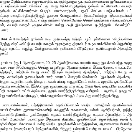
்னும் அறிவியக்கம் சமுதாயத்தில் படர்ந்திருக்கும் மூட நம்பிக்கைகளை முறியடிக்கவ
ைப் பரப்பவும் உண்டாக்கப்பட்டது. அது அப்பொழுதிருந்த ஜஸ்டிஸ் கட்சியையே சுயம
ஸ்டிஸ் கட்சிக்காரர்கள் பெரும் பணக்காரர்கள், பதவி வேட்டையாடுபவர்கள், பட்
ிட்டிஷ் ஏகாதிபத்தியத்திற்குத் துணை போகுவார்கள். இலட்சியப்பற்று இல்லாதவர்க
்வது முடியாத காரியம் என்று நாங்கள் சொன்னோம். சொன்னதற்காக எங்களையெல்
ள், சுயமரியாதைச் சூறாவளிகள் என்று கூறி இவர்களை ஒழித்துவிட வேண்டும் எ
டினர்.
44 ல் சேலத்தில் நாங்கள் கூடி முறியடித்து அந்தப் பழம் புள்ளிகளை ‘கிழப்புலி
ிருந்து விரட்டிவிட்டு சுயமரியாதைக் கழகத்தை திராவிடர் கழகமாக்கினோம். அதன்பி
்கும் ஏற்பட்ட கருத்து வேற்றுமையால் தனியாகப் பிரிந்தோம். தனிக்கழகம் அமைத்
ழகம்!
 கழகம் கடந்த 1 ஆண்டுகளாக 20, 25 ஆண்டுகளாக சுயமரியாதை இயக்கம் எந்த சம
 தான் இப்பொழுதும் செய்து வருகிறது. ஆனால் நாங்கள் இப்படி தேவை ஏற்பட்டபே
தியும், மாற்றியும் வேறு பெயர் இட்டும் கழகத்தை திருத்தியும், மாற்றியும் வேறு
தத்தை காங்கிரஸ் தலைவர்கள் ஊர் ஊராய் போகுமிடமெல்லாம் “இவர்கள் அடிக்கடி உ
த்துக் கூறுகிறார்கள். இதை நாங்கள் எப்படி கருதுகிறோம் என்றால் முதலில் ஓட்டு வீட்டில
ு மறுமாடி வைத்தோம். இப்பொழுது மூன்றாவது மாடி கட்டி அந்த மேல் மாடியிலே உலவுகிற
்தி. காரணம் கட்சி அவ்வளவு தூரம் வளர்ந்திருக்கிறது என்றால் 1 ஆண்டில் நமது க
்று காங்கிரஸ்காரர்களும், சர்க்காரும் யோசிக்கும் அளவுக்கு வளர்ந்திருக்கிறது.
், பணபலமில்லாமல், பத்திரிகைகள் உதவியில்லாமல் பெரிய மனிதர்கள் தயவில்லா
லிபர்களின் துணைக்கொண்டு கல்லூரிக் காளைகள், பள்ளி ஆசிரியர்கள், நடுத்த
கொண்டு திராவிட முன்னேற்றக் கழகம் வளர்ந்திருக்கிறது. கழகம் ஆரம்பித்த 1 ஆண
ர்களின் ஆதரவின் பயனாலும் இதுவரை திராவிட முன்னேற்றக் கழகத்திற்கு சுமார்
் இருக்கின்றன. கோவை போன்ற பெரிய நகரங்களில் மாத்திரமல்ல, ஆனைமலை போன்ற
ோன்ற கடற்கரையோரப் பிரதேசங்களில், சித்தூர், பல்லாரி போன்ற வடமாவட்ட பிரதேசங்கள