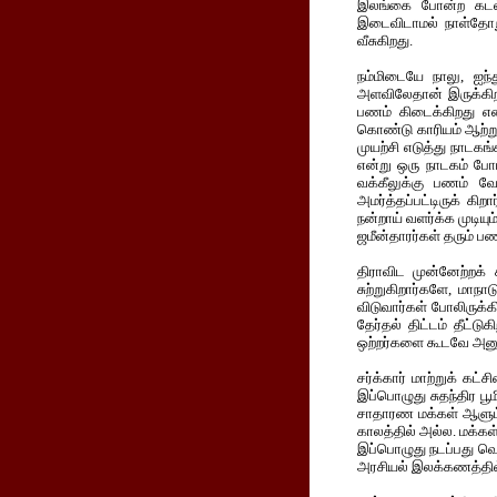
இலங்கை போன்ற கடல்
இடைவிடாமல் நாள்தோறு
வீசுகிறது.
நம்மிடையே நாலு, ஐந்
அளவிலேதான் இருக்கிற
பணம் கிடைக்கிறது என்
கொண்டு காரியம் ஆற்
முயற்சி எடுத்து நாடக
என்று ஒரு நாடகம் போ
வக்கீலுக்கு பணம் வே
அமர்த்தப்பட்டிருக் 
நன்றாய் வளர்க்க முடிய
ஜமீன்தாரர்கள் தரும் 
திராவிட முன்னேற்றக் 
சுற்றுகிறார்களே, மாநா
விடுவார்கள் போலிருக்க
தேர்தல் திட்டம் தீட்டு
ஒற்றர்களை கூடவே அனுப்ப
சர்க்கார் மாற்றுக் கட
இப்பொழுது சுதந்திர ப
சாதாரண மக்கள் ஆளும் 
காலத்தில் அல்ல. மக்கள
இப்பொழுது நடப்பது வெ
அரசியல் இலக்கணத்தில்