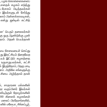
ும், பழங் கொள்ளைகளைப்
ரியாதைக் கழகம் எடுத்து
டமோகம் பிடித்தவர்கள்
ள் இவர்களுடன் சேர்ந்து
லாம் அன்னக்காவடிகள்,
ன்று ஜஸ்டிஸ் கட்சித்
களை’ பெரும் தலைவர்கள்
றகு ஒரு ஆண்டுக்கு முன்
தோம். அதன் பெயர்தான்
ுதாய சேவையைச் செய்து
ாது இலட்சியம் நிறைவேற
 பெயர் இட்டும் கழகத்தை
ருமாறுபவர்கள், கட்சி
் இருந்தோம், பிறகு மாடி
ோம். அதிலே எங்களுக்கு
ட்சியை அழித்தால் தான்
மல், சாதாரண மக்களின்
ர வகுப்பினர் இவர்கள்
்டிற்குள் தோழர்களின்
 600 கிளைக் கழகங்கள்
 மலைப் பிரதேசங்களில்,
ில் மலேயா, சிங்கப்பூர்,