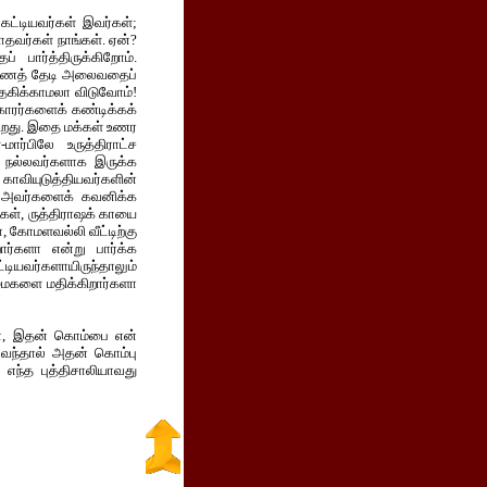
் கட்டியவர்கள் இவர்கள்;
தவர்கள் நாங்கள். ஏன்?
பார்த்திருக்கிறோம்.
்ணைத் தேடி அலைவதைப்
தேகிக்காமலா விடுவோம்!
ாரர்களைக் கண்டிக்கக்
்கிறது. இதை மக்கள் உணர
மார்பிலே உருத்திராட்ச
ள் நல்லவர்களாக இருக்க
காவியுடுத்தியவர்களின்
ல் அவர்களைக் கவனிக்க
கள், ருத்திராஷக் காயை
, கோமளவல்லி வீட்டிற்கு
ர்களா என்று பார்க்க
ியவர்களாயிருந்தாலும்
ரிமைகளை மதிக்கிறார்களா
ன், இதன் கொம்பை என்
ந்தால் அதன் கொம்பு
எந்த புத்திசாலியாவது