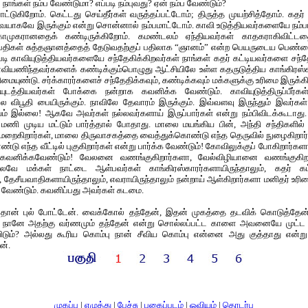
ு நாங்கள் நம்ப வேண்டுமா? எப்படி நம்புவது? ஏன் நம்ப வேண்டும்?
ாட்டுகிறோம். கெட்டது செய்தீர்கள் வருத்தப்பட்டோம்; திருத்த முயற்சித்தோம். கதர
யாகவே இருக்கும் என்று சொன்னால் நம்பமாட்டோம். காவி உடுத்தியவர்களையே நம்பா
 காமுகரானதைக் கண்டிருக்கிறோம். கமண்டலம் ஏந்தியவர்கள் காதகராகிவிட்டதைப் 
பதிகள் சுத்தஞானத்தைத் தேடுவதற்குப் பதிலாக “ஞானம்” என்ற பெயருடைய பெண
இப்படி காவியுடுத்தியவர்களையே சந்தேகிக்கிறவர்கள் நாங்கள் கதர் கட்டியவர்களை சந்
ியணிந்தவர்களைக் கண்டிக்கும்பொழுது ஆட்சியிலே உள்ள கதருடுத்திய காங்கிரஸ்க
ரிமையுண்டு. சர்க்காரர்களைச் சந்தேதிக்கவும், கண்டிக்கவும் மக்களுக்கு உரிமை இருக
ுடத்தியவர்கள் போக்கை நன்றாக கவனிக்க வேண்டும். காவியுடுத்திருப்பீர்கள்-
ிலே விபூதி பையிருக்கும். நாவிலே தேவாரம் இருக்கும். இவ்வளவு இருந்தும் இவர்க
ம் இல்லை! ஆகவே அவர்கள் நல்லவர்களாய் இருப்பார்கள் என்று நம்பிவிடக்கூடாது. 
 முடிய மட்டும் பார்த்தால் போதாது. மாலை மயங்கிய பின், அந்தி சந்திகளி
ம் மறைகிறார்கள், மாலை திருவாசகத்தை வைத்துக்கொண்டு எந்த தெருவில் நுழைகிறார்
்டு எந்த வீட்டில் புகுகிறார்கள் என்று பார்க்க வேண்டும்! கோவிலுக்குப் போகிறார்களா
 கவனிக்கவேண்டும்! வேலனை வணங்குகிறார்களா, வேல்விழியானை வணங்குகிறா
வே மக்கள் நாட்டை ஆள்பவர்கள் காங்கிரஸ்காரர்களாயிருந்தாலும், கதர் கட்ட
, தேசீயவாதிகளாயிருந்தாலும், எவராயிருந்தாலும் நன்றாய் ஆள்கிறார்களா மனிதர் உ
க வேண்டும். கவனிப்பது அவர்கள் கடமை.
தான் புல் போட்டேன். வைக்கோல் தந்தேன், இதன் முகத்தை தடவிக் கொடுத்தே
நானே அதற்கு வர்ணமும் தந்தேன் என்று சொல்லப்பட்ட காளை அவனையே முட்ட வ
ம்? அல்லது கூரிய கொம்பு நான் சீவிய கொம்பு என்னை அது குத்தாது என்று 
ன்.
முகப்பு
|
எழுத்து
|
பேச்சு
|
புகைப்படம்
|
ஓவியம்
|
தொடர்பு