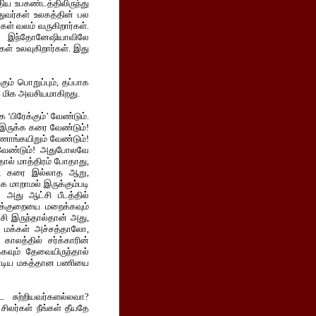
திய உபகண்டத்திலிருந்து
துவர்கள் உலகத்தின் பல
்கள் வலம் வருகிறார்கள்.
லே இந்தோனேஷியாவிலே
கள் உலவுகிறார்கள். இது
ம் பொறுப்பும், தப்பாக
ிக மிக அவசியமாகிறது.
‘பிரேக்கும்’ வேண்டும்.
 இருக்க கரை வேண்டும்!
கணாங்கயிறும் வேண்டும்!
ம் வேண்டும்! அதுபோலவே
ால் மாத்திரம் போதாது,
ார், கரை இல்லாத ஆறு,
க மாறாமல் இருக்கும்படி
 அது ஆட்சி பீடத்தில்
 அக்குறையை மறைக்கவும்
்சி இருந்தால்தான் அது,
்க மக்கள் அச்சத்தாலோ,
ாலத்தில் சர்க்காரின்
கவும் தேவையிருந்தால்
வேண்டிய மகத்தான பணியை
 சுற்றியவர்களல்லவா?
சிலர்கள் நீங்கள் தீயதே