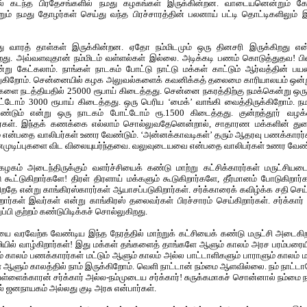
 கடந்த பிரதேசங்களில் நமது கழகங்கள் இருக்கின்றன. வாடையனென்றும் கே
ம் நமது தோழர்கள் செய்து வந்த பிரச்சாரத்தின் பலனாய் பட்டி தொட்டிகளிலும் 
து வாரத் தாள்கள் இருக்கின்றன. ஏதோ நம்மிடமும் ஒரு தினசரி இருக்கிறது என்
து. அவ்வளவுதான் நம்மிடம் வள்ளல்கள் இல்லை. அடிக்கடி பணம் கொடுத்துதவ! பி
று கேட்கலாம். நாங்கள் நாடகம் போட்டு நாட்டு மக்கள் காட்டும் ஆர்வத்தின் 
றுகிறோம். சென்னையில் கழக அலுவல்களைக் கவனிக்கத் தலைமை காரியாலயம் ஒன்று
ங்களை நடத்தியதில் 25000 ரூபாய் கிடைத்தது. சென்னை நகரத்திற்கு நமக்கென்று ஒரு
ட்டோம் 3000 ரூபாய் கிடைத்தது. ஒரு பெரிய ‘மைக்’ வாங்கி வைத்திருக்கிறோம்.
ண்டும் என்று ஒரு நாடகம் போட்டோம் ரூ.1500 கிடைத்தது. குன்றத்தூர் வழக
கிறார்கள். இந்தக் கணக்கை எல்லாம் சொல்லுவதேனென்றால், சாதாரண மக்களின்
ும் என்பதை வாலிபர்கள் உணர வேண்டும். ‘அன்னக்காவடிகள்’ தரும் ஆதரவு பணக்காரர்
பணமுடிப்புகளை விட விலையுயர்ந்தவை. வலுவுடையவை என்பதை வாலிபர்கள் உணர வேண்
கழகம் அடைந்திருக்கும் வளர்ச்சியைக் கண்டு மாற்று கட்சிக்காரர்கள் மருட்சியட
டு கூட்டுகிறார்களே! திரள் திரளாய் மக்களும் கூடுகிறார்களே, தீர்மானம் போடுகிறார
ிறதே என்று காங்கிரஸ்காரர்கள் ஆயாசப்படுகிறார்கள். சர்க்காரைக் கவிழ்க்க சதி செய்
கிறார்கள் இவர்கள் என்று காங்கிரஸ் தலைவர்கள் பிரச்சாரம் செய்கிறார்கள். சர்க்கார
ி குற்றம் கண்டுபிடிக்கச் சொல்லுகிறது.
்சியை வரவேற்க வேண்டிய இந்த நேரத்தில் மாற்றுக் கட்சியைக் கண்டு மருட்சி அடைகிற
ூமியில் வாழ்கிறார்கள்! இது மக்கள் தங்களைத் தாங்களே ஆளும் காலம் அரச பரம்பரை
காலம் பணக்காரர்கள் மட்டும் ஆளும் காலம் அல்ல பாட்டாளிகளும் பாராளும் காலம் 
் ஆளும் காலத்தில் நாம் இருக்கிறோம். வெளி நாட்டான் நம்மை ஆளவில்லை. நம் நாட்டா
ள்ளைக்காரன் சர்க்கார் அல்ல-நம்முடைய சர்க்கார்! சுருக்கமாகச் சொன்னால் நம்ம
 ஜனநாயகம் அல்லது குடி அரசு என்பார்கள்.