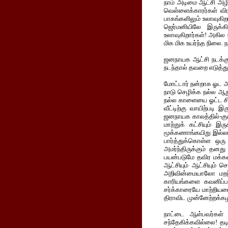
நாம் அடிமை ஆட்சி அழிந
வெள்ளைக்காரர்கள் விர
பாகங்களிலும் உலாவுகிறா
ஜெர்மனியிலே இருக்க
உலாவுகிறார்கள்! அகில 
மிக மிக உயர்ந்த நிலை. 
ஜனநாயக ஆட்சி நடக்கும்
நடந்தால் தவறை எடுத்து
மோட்டார் நன்றாக ஓட அ
நாடு செழிக்க நல்ல ஆற
நல்ல காளையை ஓட்ட சிறு
வீட்டிற்கு வாயிற்படி 
ஜனநாயக காலத்தில்-குடி
மாற்றுக் கட்சியும் 
மூக்கணாங்கயிறு இல்லாத
பார்த்துக்கொள்ள ஒர
அமர்ந்திருக்கும் தனத
பயன்படுமே தவிர மக்களி
ஆட்சியும் ஆட்சியும் ச
அறிவின்மையாலோ மறந்
காரியங்களை கவனிப்பத
சர்க்காரையே மாற்றியம
திராவிட முன்னேற்றக்கழ
நாட்டை ஆள்பவர்கள் 
சந்தேகிக்கவில்லை! தடி