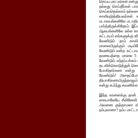
செய்ய மாட்டீர்கள் என்ற
நல்லது செய்தீர்கள் பார
செய்வதெல்லாம் நல்லவை
காவியுடுத்தியவர்கள்
மடாலயங்களிலே மடாதி
பார்த்திருக்கிறோம். 
ஆலயங்களிலே உள்ள காவ
கட்டாயம் எங்களுக்கு உ
வேண்டும். நாம் காவிய
மாலையிருக்கும். மடிய
வேண்டும் என்ற கட்டாய
நாணயத்தை மாலை 5 மணி
வேண்டும். எந்தப்பக்க
தடவிக்கொடுத்துக் கொண
போகிறார்களா என்று
வேண்டும்! அதைப்போல
தியாகிகளாயிருந்தாலும்
என்று கூர்ந்து கவனிக்
இந்த காளைக்கு நான் 
கையாலேயே சீவினேன் 
அவனை குத்தாமலா விடு
நம்புவானா? நம்ப மாட்டா