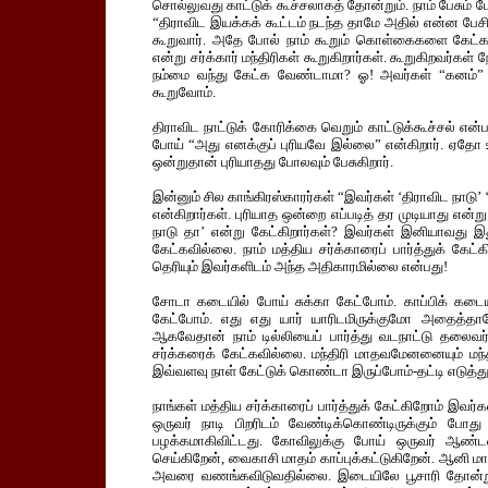
சொல்லுவது காட்டுக் கூச்சலாகத் தோன்றும். நாம் பேசும்
“திராவிட இயக்கக் கூட்டம் நடந்த தாமே அதில் என்ன பேசி
கூறுவார். அதே போல் நாம் கூறும் கொள்கைகளை கேட்கா
என்று சர்க்கார் மந்திரிகள் கூறுகிறார்கள். கூறுகிறவர்கள
நம்மை வந்து கேட்க வேண்டாமா? ஓ! அவர்கள் “கனம்” வர
கூறுவோம்.
திராவிட நாட்டுக் கோரிக்கை வெறும் காட்டுக்கூச்சல் என
போய் “அது எனக்குப் புரியவே இல்லை” என்கிறார். ஏதோ உலக
ஒன்றுதான் புரியாதது போலவும் பேசுகிறார்.
இன்னும் சில காங்கிரஸ்காரர்கள் “இவர்கள் ‘திராவிட நாடு’ ‘
என்கிறார்கள். புரியாத ஒன்றை எப்படித் தர முடியாது என்
நாடு தா’ என்று கேட்கிறார்கள்? இவர்கள் இனியாவது இது
கேட்கவில்லை. நாம் மத்திய சர்க்காரைப் பார்த்துக் கேட்
தெரியும் இவர்களிடம் அந்த அதிகாரமில்லை என்பது!
சோடா கடையில் போய் சுக்கா கேட்போம். காப்பிக் கட
கேட்போம். எது எது யார் யாரிடமிருக்குமோ அதைத்தா
ஆகவேதான் நாம் டில்லியைப் பார்த்து வடநாட்டு தலைவர்
சர்க்கரைக் கேட்கவில்லை. மந்திரி மாதவமேனனையும் மந்தி
இவ்வளவு நாள் கேட்டுக் கொண்டா இருப்போம்-தட்டி எடுத்து
நாங்கள் மத்திய சர்க்காரைப் பார்த்துக் கேட்கிறோம் இவ
ஒருவர் நாடி பிறரிடம் வேண்டிக்கொண்டிருக்கும் போத
பழக்கமாகிவிட்டது. கோவிலுக்கு போய் ஒருவர் ஆண்
செய்கிறேன், வைகாசி மாதம் காப்புக்கட்டுகிறேன். ஆனி 
அவரை வணங்கவிடுவதில்லை. இடையிலே பூசாரி தோன்ற