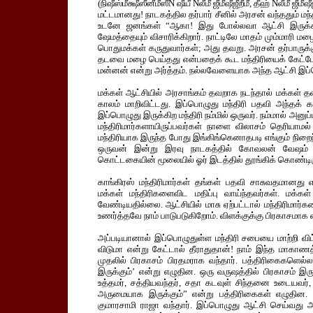
(நிஷீஸ்மீக்ஷீஸீனீமீஸீN ஷீயீ Nலீமீ ஜீமீஷீஜீறீமீ, தீஹ் Nலீமீ ஜீம
மட்டமானது! நாடகத்தில தர்பார் சீனில் அரசன் வந்ததும் மந்த
உடனே ஜனங்கள் “ஆகா! இது போல்லவா ஆட்சி இருக்க வ
ஷேமத்தையும் விசாரிக்கிறார். நாட்டிலே மாதம் மும்மாரி ம
பொதுமக்கள் கருதுவார்கள்; அது தவறு. அரசன் தர்பாருக்
தடவை மழை பெய்தது என்பதைக் கூட மந்திரியைக் கேட்டே
மன்னன் என்று அர்த்தம். நல்லவேளையாக அந்த ஆட்சி இப்பெ
மக்கள் ஆட்சியில் அரசாங்கம் தவறாக நடந்தால் மக்கள்
காலம் மாறிவிட்டது. இப்பொழுது மந்திரி பதவி அந்தக் 
இப்பொழுது இருக்கிற மந்திரி நம்மில் ஒருவர். நம்மால் அன
மந்திரிமார்களாயிருப்பவர்கள் நாளை விலாசம் தெரியாமல்
மந்திரியாக இருந்த போது இங்கிங்கெனாதபடி எங்கும் நிறைந்
ஒருவன் இன்று இரவு நாடகத்தில் கோவலன் வேஷம் ப
கொட்டகையின் மூலையில் ஓர் இடத்தில் தூங்கிக் கொண்டிர
காங்கிரஸ் மந்திரிமார்கள் தங்கள் பதவி சாசுவதமானது எ
மக்கள் மந்திரிகளைவிட மதிப்பு வாய்ந்தவர்கள். மக்கள
வேண்டியதில்லை. ஆட்சியில் மாசு ஏற்பட்டால் மந்திரிமார
உணர்த்தவே நாம் பாடுபடுகிறோம். விளக்குக்கு பிரகாசமாக
அப்படியானால் இப்பொழுதுள்ள மந்திரி சபையை மாற்றி விட
விடுமா என்று கேட்டால் தீராதுதான்! நாம் இந்த மாகாணத
முதலில் பிரகாசம் பிரதமராக வந்தார். பத்திரிகைகளெல்லா
இருக்கும்’ என்று எழுதின. ஒரு வருஷத்தில் பிரகாசம் இருட
உத்தமர், சத்தியவந்தர், சதா கடவுள் சிந்தனை உடையவர், 
அருமையாக இருக்கும்” என்று பத்திரிகைகள் எழுதின. 
குமாரசாமி ராஜா வந்தார். இப்பொழுது ஆட்சி செய்வது