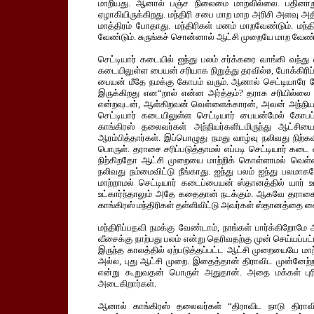
மாறியது. ஆனால் பஞ்ச நிலைமை மாறவில்லை. பதினாறு அ
ஏழாகியிருக்கிறது. மந்திரி சபை மாற மாற அரிசி அளவு அ
மாத்திரம் போதாது. மந்திரிகள் மனம் மாறவேண்டும். மந்
வேண்டும். சுருங்கச் சொன்னால் ஆட்சி முறையே மாற வேண்ட
செட்டியார் கடையில் ஐந்து பலம் சர்க்கரை வாங்கி வந்து வ
கடையிலுள்ள பையன் சரியாக நிறுத்து தரவில்ø, போக்கிர
பையன் மீதே நமக்கு கோபம் வரும். ஆனால் செட்டியாரே நேரே
இருக்கிறது என“றால் என்ன அர்த்தம்? தராசு சரியில்லை
என்றவுடன், ஆள்கிறவன் வெள்ளைக்காரன், அவன் அந்நிய
செட்டியார் கடையிலுள்ள செட்டியார் பையன்மேல் கோபப்ப
காங்கிரஸ் தலைவர்கள் அந்நியர்களிடமிருந்து ஆட்சியை
ஆரம்பித்தார்கள். இப்பொழுது நமது வாழ்வு நலிவது நிற்
பொருள். தராசை சரிப்படுத்தாமல் எப்படி செட்டியார் கடை 
நிற்கிறதோ ஆட்சி முறையை மாற்றிக் கொள்ளாமல் வெள்
நலிவது நம்மைவிட்டு நீங்காது. ஐந்து பலம் ஐந்து பல
மாற்றாமல் செட்டியார் கடைப்பையன் ஸ்தானத்தில் யார் உட்கா
உட்கார்ந்தாலும் அதே கதைதான் நடக்கும். ஆகவே தராசைப் ப
காங்கிரஸ் மந்திரிகள் தள்ளிவிட்டு அவர்கள் ஸ்தானத்தை க
மந்திரிப்பதவி நமக்கு வேண்டாம், நாங்கள் பார்க்கிறோ
வீசைக்கு நாற்பது பலம் என்று தெரிவதற்கு முன் செய்யப்பட
இருந்த காலத்தில் ஏற்படுத்தப்பட்ட ஆட்சி முறையையே மாற
அல்ல, புது ஆட்சி முறை. இதைத்தான் திராவிட முன்னேற்றக
என்று கூறுவதன் பொருள் அதுதான். அதை மக்கள் புரி
அடைகிறார்கள்.
ஆனால் காங்கிரஸ் தலைவர்கள் “திராவிட நாடு திராவிடர