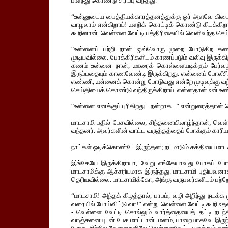
பிளந்து கொண்டு சிரிப்பு வந்தது.
“உன்னுடைய பைத்தியக்காரத்தனத்துக்கு ஓர் அளவே கிடையா
வாழலாம் என்கிறாய்! உளறிக் கொட்டிக் கொண்டு கிடக்கி
கூறினான். வெள்ளை வேட்டி பத்திரிகையில் வெளிவந்த செய்தி
“உன்னைப் பற்றி நான் ஒவ்வொரு முறை போடுகிற கணக
முடியவில்லை. போக்கிரிகளிடம் காணப்படும் வலிவு இருக்
கணம் உன்னை நான், ஊரைக் கொள்ளையடிக்கும் பேர்வ
இருப்பதையும் காணவேண்டி இருக்கிறது. என்னைப் போலீசில் 
எண்ணி, உன்னைக் கொன்று போடுவது என்றே முடிவுக்கு வந்த
செய்தியைக் கொண்டு வந்திருக்கிறாய். என்னதான் உன் உண
“உன்னை எனக்குப் புரிகிறது... நன்றாக...” என்றுரைத்தான்
மாடசாமி பதில் பேசவில்லை; சிந்தனையிலாழ்ந்தான்; வெள
வந்தனர். அவர்களின் வாட்ட வருத்தத்தைப் போக்கும் காரியத்
நாட்கள் ஓடிக்கொண்டே இருந்தன; நடமாடும் சக்தியை மாடச
இங்கேயே இருக்கிறாயா, வேறு எங்கேயாவது போகப் போ
மாடசாமிக்கு ஆச்சரியமாக இருந்தது. மாடசாமி புதியவனாக 
தெரியவில்லை. மாடசாமிக்கோ, அங்கு வருபவர்களிடம் பற்ற
“மாடசாமி! அந்தக் கிழத்தால், பாபம், வழி அறிந்து நடக்க 
வரையில் போய்விட்டு வா!” என்று வெள்ளை வேட்டி கூறி உ
- வெள்ளை வேட்டி சொல்லும் வார்த்தையைத் தட்டி நடந
வாஞ்சனையுடன் பேச மாட்டான். மனம், பாறையாகவே இருந்தது!