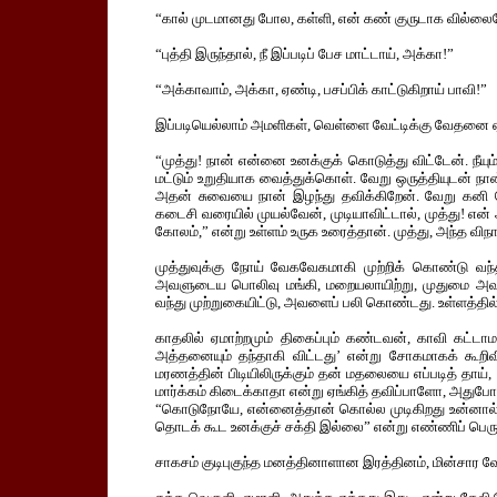
“கால் முடமானது போல, கள்ளி, என் கண் குருடாக வில்லை
“புத்தி இருந்தால், நீ இப்படிப் பேச மாட்டாய், அக்கா!”
“அக்காவாம், அக்கா, ஏண்டி, பசப்பிக் காட்டுகிறாய் பாவி!”
இப்படியெல்லாம் அமளிகள், வெள்ளை வேட்டிக்கு வேதனை ஏற்
“முத்து! நான் என்னை உனக்குக் கொடுத்து விட்டேன். நீய
மட்டும் உறுதியாக வைத்துக்கொள். வேறு ஒருத்தியுடன் நா
அதன் சுவையை நான் இழந்து தவிக்கிறேன். வேறு கனி த
கடைசி வரையில் முயல்வேன், முடியாவிட்டால், முத்து! என
கோலம்,” என்று உள்ளம் உருக உரைத்தான். முத்து, அந்த 
முத்துவுக்கு நோய் வேகவேகமாகி முற்றிக் கொண்டு வந
அவளுடைய பொலிவு மங்கி, மறையலாயிற்று, முதுமை அவளை
வந்து முற்றுகையிட்டு, அவளைப் பலி கொண்டது. உள்ளத்தில் 
காதலில் ஏமாற்றமும் திகைப்பும் கண்டவன், காவி கட்டா
அத்தனையும் தந்தாகி விட்டது’ என்று சோகமாகக் கூறிவிட
மரணத்தின் பிடியிலிருக்கும் தன் மதலையை எப்படித் தாய்
மார்க்கம் கிடைக்காதா என்று ஏங்கித் தவிப்பாளோ, அதுபோ
“கொடுநோயே, என்னைத்தான் கொல்ல முடிகிறது உன்னா
தொடக் கூட உனக்குச் சக்தி இல்லை” என்று எண்ணிப் பெரு
சாகசம் குடிபுகுந்த மனத்தினாளான இரத்தினம், மின்சார வே