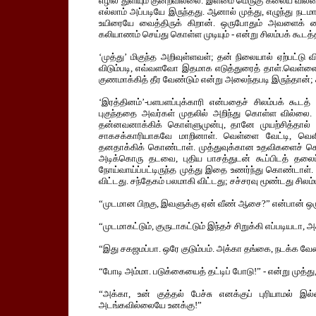
எழில் துளியும் குன்றவில்லை. இளமை மெருகு கலைய வில்ல
எல்லாம் அப்படியே இருந்தது. ஆனால் முத்து, எழுந்து நடமா
உயிரையே வைத்திருக் கிறான். ஒருபோதும் அவளைக் கை
கலியாணம் செய்து கொள்ள முடியும் - என்று சிலம்பக் கூடத
‘முத்து’ மிகுந்த அறிவுள்ளவள்; தன் நிலையால் ஏற்பட்டு
விடும்படி, எவ்வளவோ இதமாக எடுத்துரைத் தாள்.வெள்ளை வேட
குணமாக்கித் தீர வேண்டும் என்று அலைந்தபடி இருந்தான்; சில
‘இரத்தினம்’-பளபளப்புக்காரி என்பதைச் சிலம்பக் கூடத்
புகுந்ததை அவர்கள் முதலில் அறிந்து கொள்ள வில்லை
தன்னவனாக்கிக் கொள்ளுமுன்பு, தானே முயற்சித்தால் 
சாகசக்காரியாகவே மாறினாள். வெள்ளை வேட்டி, வெளியே
தனதாக்கிக் கொண்டாள். முத்துவுக்கான உதவிகளைச் ச
அடிக்கொரு தடவை, புதிய பாசத்துடன் கூப்பிடத் தல
நோய்வாய்ப்பட்டிருந்த முத்து இதை உணர்ந்து கொண்டாள்
விட்டது. சந்தேகம் பலமாகி விட்டது; சச்சரவு மூண்டது சிலம்
“முடமான பிறகு, இவளுக்கு ஏன் வீண் ஆசை?” என்பான் ஒர
“முடமாகட்டும், குருடாகட்டும் இந்தச் சிறுக்கி எப்படியடா,
“இது சகஜமப்பா. ஒரே குடும்பம். அக்கா தங்கை, நடக்க வேண
“போடி அம்மா. படுக்கையைத் தட்டிப் போடு!” - என்று முத்து
“அக்கா, உன் குத்தல் பேச்சு எனக்குப் புரியாமல் இல
அடங்கவில்லையே உனக்கு!”