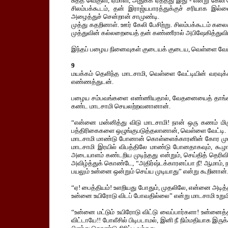
சுத்த வெகுளி, ஏமாளி, அதுக்க ஏத்தது இது - என்று கேல
சிலம்பக்கூடம், தன் இராஜ்யபாரத்துக்குச் சரியாக 
அழைத்துச் சென்றான் சாமுண்டி.
முத்து கதறினாள். ஊர் கேலி பேசிற்று. சிலம்பக்கூடம் க
முத்துவின் கல்லறையைத் தன் கண்ணீரால் அபிஷேகித்துவிட
இந்தப் பழைய நினைவுகள் குடையக் குடைய, வெள்ளை வேட்டி 
9
மயக்கம் தெளிந்த மாடசாமி, வெள்ளை வேட்டியின் வரவுக்
எண்ணத்துடன்.
பழைய சம்பவங்களை எண்ணியதால், வேதனையைத் தாங்கிட வ
கண்ட மாடசாமி செயலற்றவனானான்.
“என்னை மன்னித்து விடு மாடசாமி! நான் ஒரு கணம் மிரு
பத்திரிகைகளை ஒழுங்குபடுத்தலானான், வெள்ளை வேட்டி.
மாடசாமி மாண்டு போனான் கொள்ளைக்காரனின் கோர முடிவு
மாடசாமி இரயில் விபத்திலே மாண்டு போனதாகவும், கூழாக
அடையாளம் கண்டறிய முடிந்தது என்றும், செய்தித் தெரிவி
அவிழ்த்துக் கொண்டே, “அதிர்ஷ்டக்காரனப்பா நீ! ஆமாம், 
பயலும் உன்னை ஒன்றும் செய்ய முடியாது” என்று கூறினான்
“ஏ! பைத்தியம்! உளறியது போதும், முதலிலே, என்னை அடித்த
உன்னை உயிரோடு விடப் போவதில்லை” என்று மாடசாமி உறு
“உன்னை மட்டும் உயிரோடு விட்டு வைப்பார்களா! உன்னைத்த
விட்டாயே!! போலீசில் பிடிபடாமல், இனி நீ நிம்மதியாக இர