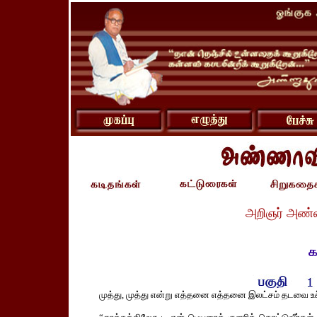
அறிஞர் அண்ண
க
முத்து, முத்து என்று எத்தனை எத்தனை இலட்சம் தடவை உச்சர