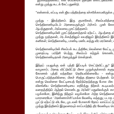
“தூக்கத்திலேகூட என் பெயரைக் குளறிக் கொட்டுவீர்கள் 
என்று முத்து கூடக் கேட்பதுண்டு.
“என்னால், எப்படி என் ஜீவ மந்திரத்தை உச்சரிக்காமலிருக்க ம
முத்து - இரத்தினம். இரு குமாரிகள், சிலம்பவித்த
செந்திலாண்டியிடம் அனைவருக்கும் அச்சம். முன் கோபம
ஆபத்துதான், அவ்வளவு முரட்டுத்தனம்.
செந்திலாண்டியின் முரட்டுத்தனத்தால் ஏற்பட்ட ஆபத்தை வ
முத்து மூத்தவள், அடக்கத்திலும் வயதிலும் இரத்தினம் இ
கனிகள்; செந்திலாண்டி, பாண்டி மண்டலத்து வீர மரபினன்; வ
செந்திலாண்டியின் சிலம்பக் கூடத்திலே, வெள்ளை வேட்டி, 
முறைப்படி பயிற்சி பெற்று, சிலம்பம் கற்றுக் கொ
செந்திலாண்டிதான் அழைத்துச் சென்றான்.
இந்தப் பயலுக்கு ஏன் புத்தி இப்படிக் கெட்டுவிட்டது
வாழலாம்; அதை விட்டுவிட்டு மீசை முறுக்குக்காரர் கள
கோணல் புத்தி வந்ததோ தெரியவில்லையே - என்று
பொருட்படுத்தவில்லை; மிகச் சிறந்த திறமை பெற்றான். 
என்று வெள்ளை வேட்டியைத் தேர்ந்தெடுத்தது போல மிக 
விளங்கிய செந்திலாண்டியை எதிர்த்து நிற்கக் கூடி
வதைத்திடும் ஆற்றல் கொண்டது அபின்! மதுவிலக்குக் கா
பழக்கமோ, இளித்து நிற்கும் வழக்கமோ அற்ற செந்த
யாராரையோ ‘அண்ணாச்சி’யாக்க வேண்டி வந்தது; படாத பாடு
முட்டு ஏற்பட்டு விடவே, முடவன் போலாகி நோய் வாய்ப்பட்ட
முத்து இரத்தினம் இருவரையும் காப்பாற்றித் தீர வேண்டிய பெரு