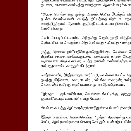
முத்துவுக்கு வெள்ளை வேட்டி, தன் இதயத்தில் ஏற்கெனவே
தடவை, மகளைக் கண்டித்து வைத்தான். ஆனால் வழக்கமான
“ஆசை பொல்லாதது முத்து, ஆமாம், பெரிய இடத்துப் ப
நடக்க வேண்டியவன். கட்டுத் திட்டத்தை மீறக் கூடாத
வைத்திருந்தான். ஆனால், புத்திமதி புகக் கூடிய நிலையி
நிரம்பி நின்றது.
அவர் அப்படிப்பட்டவரல்ல. அந்தஸ்து பேதம், ஜாதி வி
அறிவாளியான அவருக்கா அது தெரியாது - புரியாது - என்
முத்து, அவனை நம்பியதிலே தவறேதுமில்லை. வெள்ளை வேட்ட
வித்தியாசத்தை மதிப்பவனுமல்ல; உண்மைக் காதல் அவனுக்கு
ஆமையாகி விடுபவனல்ல; பெற்ற தாயின் கண்ணீருக்கு மட
என்பதற்காகவே காத்துக் கிடந்தான்.
செந்திலாண்டி இறந்த பிறகு, ஊர்ப்பழி, வெள்ளை வேட்டி
ஒடித்து விடுவான்; மகாமுரடன்; முன் கோபக்காரன்; என்ற
அவன் இறந்த பிறகு, தைரியமாகத் தூற்ற ஆரம்பித்தனர்.
“இராதா - ருக்மணிபோல, வெள்ளை வேட்டிக்கு, முத்து
ஜலக்கிரீடையும் உண்டாம்” என்று பேசுவர்.
சிலம்பக் கூடத்து ஆட்களுக்கும் ஊரிலுள்ள வம்பளப்புக்கா
இந்தத் தொல்லை போதாதென்று, ‘முத்து’ திடீரென்று வ
வேட்டி, ஆயிரமாயிரமாகச் செலவு செய்தும் பயன் ஏற்படவில