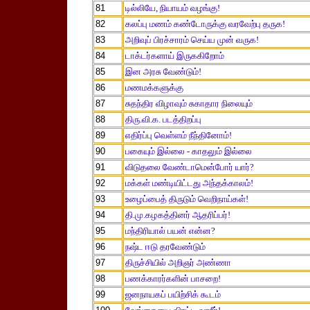
81
டில்லியே, நியாயம் வழங்கு!
82
கலப்பு மணம் கண்டோருக்கு வரவேற்பு தருக!
83
அறிவுப் பிரச்சாரம் செய்ய முன் வருக!
84
டாக்டர்களாய் இருககிறோம்
85
இன அரசு வேண்டும்!
86
மணமக்களுக்கு
87
சுதந்திர விழாவும் சுகாதார நிலையும்
88
திரு.வி.க. படத்திறப்பு
89
எதிர்ப்பு வெள்ளம் நீந்தினோம்!
90
பகையும் இல்லை - காதலும் இல்லை
91
விடுதலை வேண்டாமென்போர் யார்?
92
மக்கள் மண்டியிட்டது அந்தக்காலம்!
93
உழைப்பைத் திருடும் வெறிநாய்கள்!
94
தி.மு.கழகத்தினர் ஆதரிப்பர்!
95
மந்திரியால் பயன் என்ன?
96
நஷ்ட ஈடு தரவேண்டும்
97
திருச்சியில் அறிஞர் அண்ணா
98
பணக்காரர்களின் பாசறை!
99
ஜனநாயகப் பயிற்சிக் கூடம்