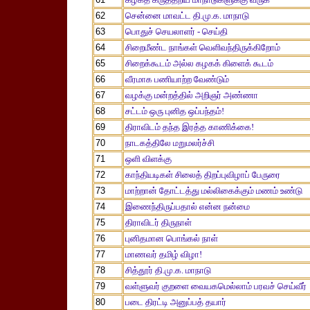
62
சென்னை மாவட்ட தி.மு.க. மாநாடு
63
பொதுச் செயலாளர் - செய்தி
64
சிறைமீண்ட நாங்கள் வெளிவந்திருக்கிறோம்
65
சிறைக்கூடம் அல்ல கழகக் கிளைக் கூடம்
66
வீரமாக பணியாற்ற வேண்டும்
67
வழக்கு மன்றத்தில் அறிஞர் அண்ணா
68
சட்டம் ஒரு புனித ஒப்பந்தம்!
69
திராவிடம் தந்த இரத்த காணிக்கை!
70
நாடகத்திலே மறுமலர்ச்சி
71
ஒளி விளக்கு
72
காந்தியடிகள் சிலைத் திறப்புவிழாப் பேருரை
73
மாற்றான் தோட்டத்து மல்லிகைக்கும் மணம் உண்டு
74
இணைந்திருப்பதால் என்ன நன்மை
75
திராவிடர் திருநாள்
76
புனிதமான பொங்கல் நாள்
77
மாணவர் தமிழ் விழா!
78
சித்தூர் தி.மு.க. மாநாடு
79
வள்ளுவர் குறளை வையகமெல்லாம் பரவச் செய்வீர்
80
படை திரட்டி அனுப்பத் தயார்