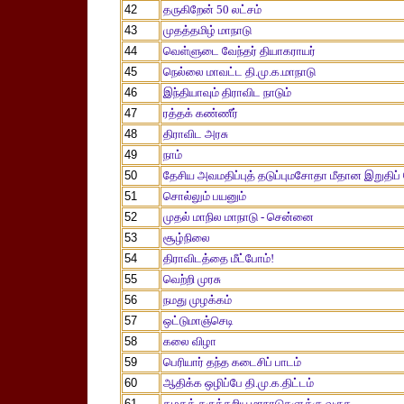
42
தருகிறேன் 50 லட்சம்
43
முதத்தமிழ் மாநாடு
44
வெள்ளுடை வேந்தர் தியாகராயர்
45
நெல்லை மாவட்ட தி.மு.க.மாநாடு
46
இந்தியாவும் திராவிட நாடும்
47
ரத்தக் கண்ணீர்
48
திராவிட அரசு
49
நாம்
50
தேசிய அவமதிப்புத் தடுப்புமசோதா மீதான இறுதிப் ப
51
சொல்லும் பயனும்
52
முதல் மாநில மாநாடு - சென்னை
53
சூழ்நிலை
54
திராவிடத்தை மீட்போம்!
55
வெற்றி முரசு
56
நமது முழக்கம்
57
ஒட்டுமாஞ்செடி
58
கலை விழா
59
பெரியார் தந்த கடைசிப் பாடம்
60
ஆதிக்க ஒழிப்பே தி.மு.க.திட்டம்
61
கழகத் கருத்தறிய மாநாடுகளுக்கு வருக