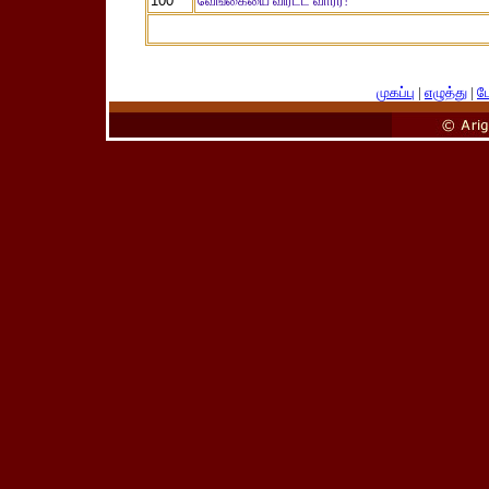
100
வேங்கையை விரட்ட வாரீர்!
முகப்பு
|
எழுத்து
|
பே