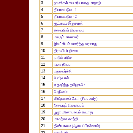
3
நாமக்கல் சுயமரியாதை மாநாடு
4
தீ பரவட்டும - 1
5
தீ பரவட்டும - 2
6
சூட்சுமம் இதுதான்
7
கலையின் நிலைமை
8
மலரும் மாணவர்
9
இலட்சியம் வளர்த்த வரலாறு
10
திராவிடர் நிலை
11
நாடும் ஏடும்
12
நல்ல தீர்ப்பு
13
மறுமலர்ச்சி
14
போர்வாள்
15
ஏ தாழ்ந்த தமிழகமே
16
மேதினம்
17
விடுதலைப் போர் (Part only)
18
நிலையும் நினைப்பும்
19
பூஜா மனோபாவம் கூடாது
20
மகாத்மா காந்தி
21
தீண்டாமை (ஆலயப்பிரவேசம்)
22
சமதர்மம்