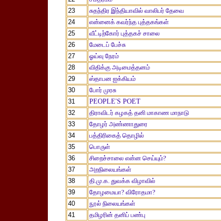
23
சுதந்திர இந்தியாவில் வாலிபர் தேவை
24
என்னைக் கவர்ந்த புத்தகங்கள்
25
வீட்டிற்கோர் புத்தகச் சாலை
26
மேடைப் பேச்சு
27
ஓய்வு நேரம்
28
விதிக்கு அடிமைத்தனம்
29
ஸ்தாபன ஐக்கியம்
30
போர் முரசு
31
PEOPLE'S POET
32
திராவிடர் கழகத் தனி மாகாண மாநாடு
33
தோழர் அண்ணாதுரை
34
பத்திரிகைத் தொழில்
35
பொருள்
36
சிறைச்சாலை என்ன செய்யும்?
37
அறநிலையங்கள்
38
தி.மு.க. துவக்க விழாவில்
39
தோழமையா? விரோதமா?
40
நூல் நிலையங்கள்
41
தமிழரின் தனிப் பண்பு